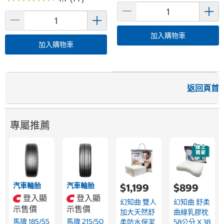
加入購物車
加入購物車
返回頁首
專屬推薦
汽車輪胎
汽車輪胎
$1,199
$899
登入顯
登入顯
幻知曲 雙人
幻知曲 舒柔
示售價
示售價
加大天然舒
曲線乳膠枕
馬牌 185/55
馬牌 215/50
柔防水保潔
58公分 X 38