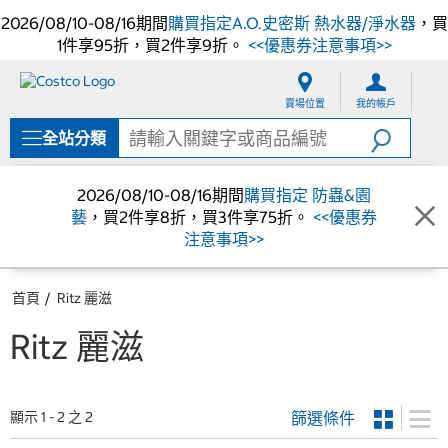
2026/08/10-08/16期間
購買指定A.O.史密斯 熱水器/淨水器
，買
1件享95折，買2件享9折。
<<優惠券注意事項>>
跳
跳
至
至
賣場位置
我的帳戶
內
導
容
覽
全站分類
選
單
2026/08/10-08/16期間
購買指定 防蟲&園
藝
，買2件享8折，買3件享75折。
<<優惠券
注意事項>>
首頁
Ritz 麗滋
Ritz 麗滋
篩選條件
顯示 1 - 2 之 2