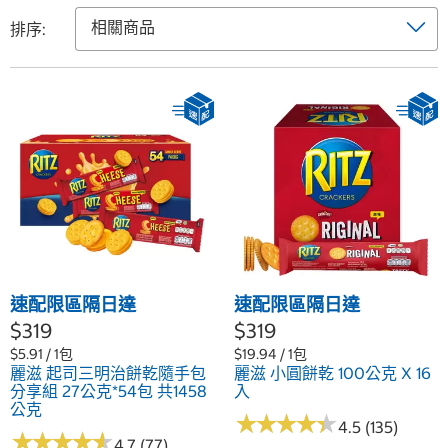
排序:
速配限區隔日達
速配限區隔日達
$319
$319
$5.91 / 1包
$19.94 / 1包
麗滋 起司三明治餅乾隨手包
麗滋 小圓餅乾 100公克 X 16
分享組 27公克*54包 共1458
入
公克
★
★
★
★
★
★
★
★
★
★
4.5 (135)
★
★
★
★
★
★
★
★
★
★
4.7 (77)