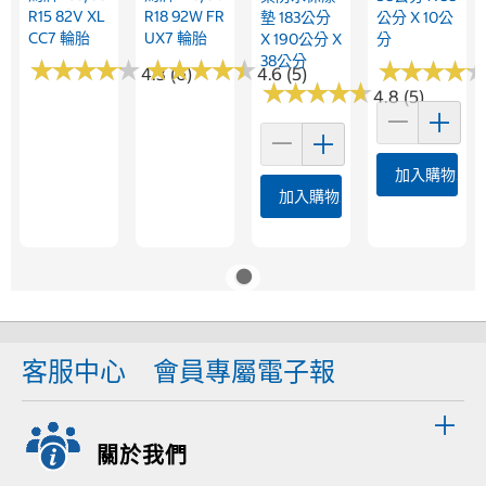
R15 82V XL
R18 92W FR
墊 183公分
公分 X 10公
CC7 輪胎
UX7 輪胎
X 190公分 X
分
38公分
★
★
★
★
★
★
★
★
★
★
★
★
★
★
★
★
★
★
★
★
★
★
★
★
★
★
★
★
4.3 (6)
4.6 (5)
★
★
★
★
★
★
★
★
★
★
4.8 (5)
加入購物車
加入購物車
客服中心
會員專屬電子報
關於我們