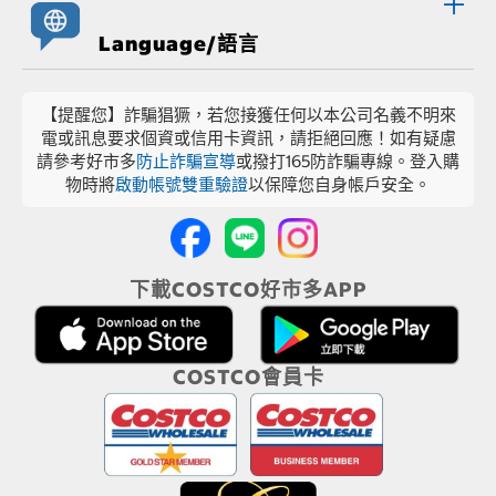
Language/語言
【提醒您】詐騙猖獗，若您接獲任何以本公司名義不明來
電或訊息要求個資或信用卡資訊，請拒絕回應！如有疑慮
請參考好市多
防止詐騙宣導
或撥打165防詐騙專線。登入購
物時將
啟動帳號雙重驗證
以保障您自身帳戶安全。
下載COSTCO好市多APP
COSTCO會員卡