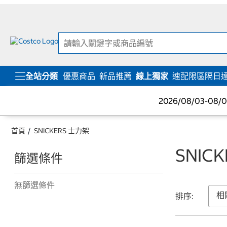
跳
跳
至
至
內
導
容
覽
選
單
全站分類
優惠商品
新品推薦
線上獨家
速配限區隔日
2026/08/03-08
首頁
SNICKERS 士力架
SNIC
篩選條件
無篩選條件
排序: