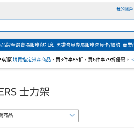
我的帳戶
達
品牌精選
賣場服務與訊息
黑鑽會員專屬服務
會員卡/續約
商業
/09期間
購買指定米森商品
，買3件享85折，買6件享79折優惠。
KERS 士力架