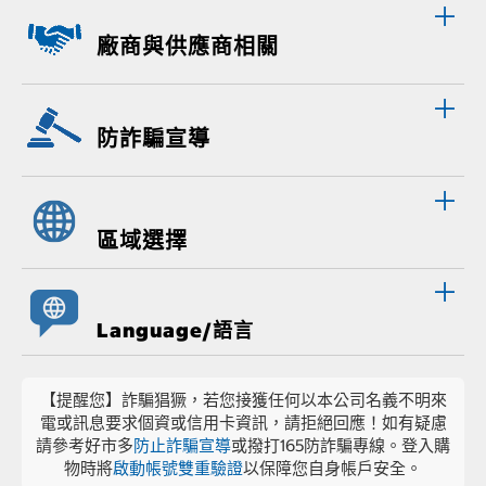
廠商與供應商相關
防詐騙宣導
區域選擇
Language/語言
【提醒您】詐騙猖獗，若您接獲任何以本公司名義不明來
電或訊息要求個資或信用卡資訊，請拒絕回應！如有疑慮
請參考好市多
防止詐騙宣導
或撥打165防詐騙專線。登入購
物時將
啟動帳號雙重驗證
以保障您自身帳戶安全。