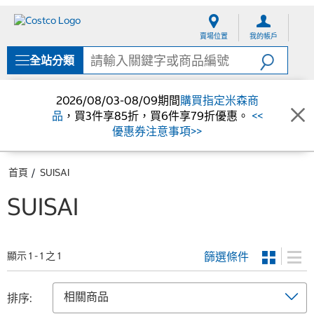
跳
跳
至
至
賣場位置
我的帳戶
內
導
容
覽
全站分類
選
單
2026/08/03-08/09期間
購買指定米森商
品
，買3件享85折，買6件享79折優惠。
<<
優惠券注意事項>>
首頁
SUISAI
SUISAI
篩選條件
顯示 1 - 1 之 1
排序: