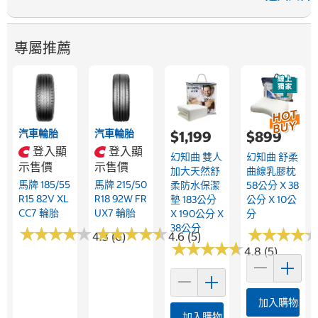
專屬推薦
汽車輪胎
汽車輪胎
$1,199
$899
登入顯
登入顯
幻知曲 雙人
幻知曲 舒柔
示售價
示售價
加大天然舒
曲線乳膠枕
馬牌 185/55
馬牌 215/50
柔防水保潔
58公分 X 38
R15 82V XL
R18 92W FR
墊 183公分
公分 X 10公
CC7 輪胎
UX7 輪胎
X 190公分 X
分
38公分
★
★
★
★
★
★
★
★
★
★
★
★
★
★
★
★
★
★
★
★
★
★
★
★
★
★
★
★
4.3 (6)
4.6 (5)
★
★
★
★
★
★
★
★
★
★
4.8 (5)
加入購物車
加入購物車