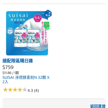
速配限區隔日達
$759
$11.86 / 1顆
SUISAI 淨透酵素粉N 32顆 X
2入
★
★
★
★
★
★
★
★
★
★
4.3 (4)
返回頁首