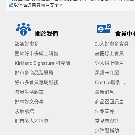
證
以保障您自身帳戶安全。
關於我們
會員中
認識好市多
加入好市多會員
關於好市多線上購物
註冊線上會員
Kirkland Signature 科克蘭
登入線上帳戶
好市多商品及服務
黑鑽卡介紹
好市多會員專屬服務
Costco聯名卡
會員生活雜誌
最新消息
好事好文分享
商品召回訊息
永續承諾
法令宣導
好市多人才招募
常見問與答
無障礙輔助