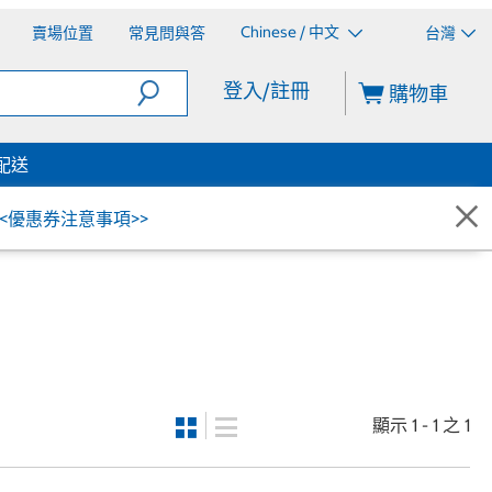
Chinese / 中文
賣場位置
常見問與答
台灣
登入/註冊
購物車
配送
<<優惠券注意事項>>
顯示 1 - 1 之 1