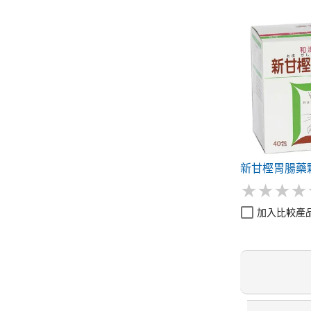
新甘樫胃腸藥
★
★
★
★
★
★
★
★
加入比較產