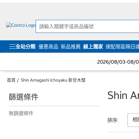
跳
跳
至
至
內
導
容
覽
選
單
全站分類
優惠商品
新品推薦
線上獨家
速配限區隔日
2026/08/03-08
首頁
Shin Amagashi Ichoyaku 新甘木堅
Shin 
篩選條件
無篩選條件
排序: