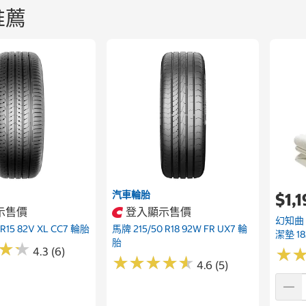
推薦
汽車輪胎
$1,
示售價
登入顯示售價
幻知曲
 R15 82V XL CC7 輪胎
馬牌 215/50 R18 92W FR UX7 輪
潔墊 18
胎
★
★
★
★
4.3 (6)
★
★
★
★
★
★
★
★
★
★
★
★
4.6 (5)