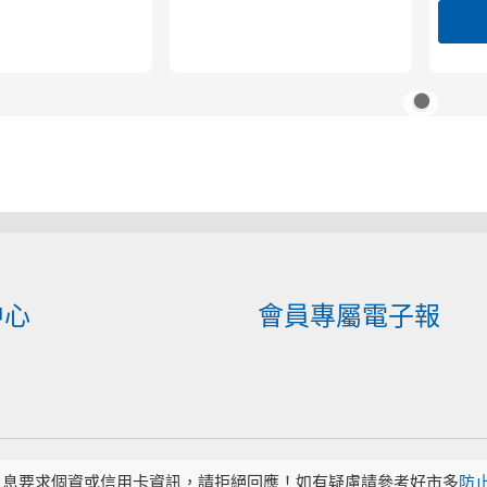
中心
會員專屬電子報
訊息要求個資或信用卡資訊，請拒絕回應！如有疑慮請參考好市多
防