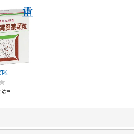
顆粒
★
★
品清單