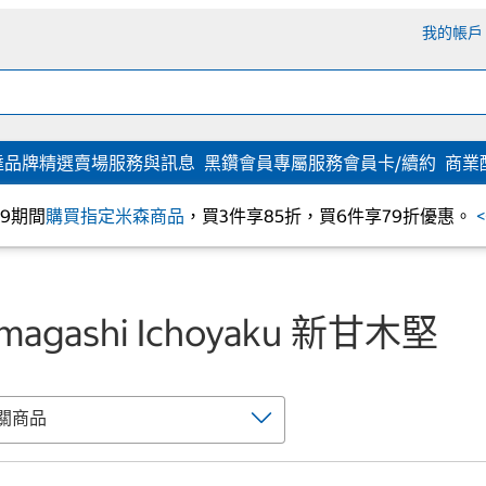
我的帳戶
達
品牌精選
賣場服務與訊息
黑鑽會員專屬服務
會員卡/續約
商業
/09期間
購買指定米森商品
，買3件享85折，買6件享79折優惠。
Amagashi Ichoyaku 新甘木堅