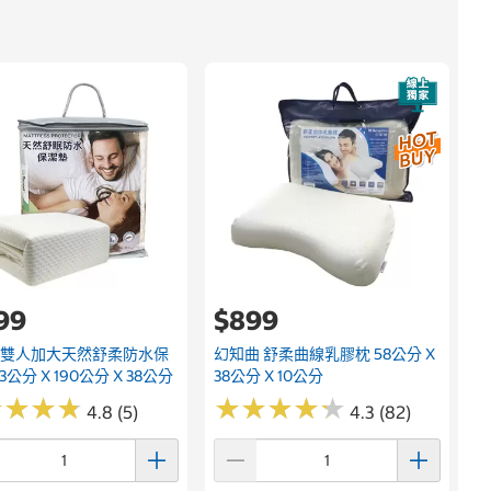
速
3
199
$899
 雙人加大天然舒柔防水保
幻知曲 舒柔曲線乳膠枕 58公分 X
3公分 X 190公分 X 38公分
38公分 X 10公分
★
★
★
★
★
★
★
★
★
★
★
★
★
★
★
★
★
★
4.8 (5)
4.3 (82)