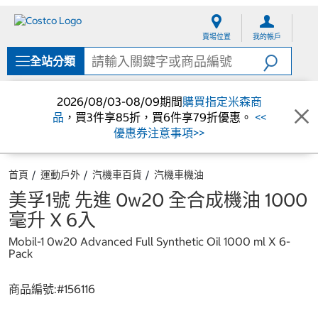
跳
跳
至
至
賣場位置
我的帳戶
內
導
容
覽
全站分類
選
單
2026/08/03-08/09期間
購買指定米森商
品
，買3件享85折，買6件享79折優惠。
<<
優惠券注意事項>>
首頁
運動戶外
汽機車百貨
汽機車機油
美孚1號 先進 0w20 全合成機油 1000
毫升 X 6入
Mobil-1 0w20 Advanced Full Synthetic Oil 1000 ml X 6-
Pack
商品編號:#
156116