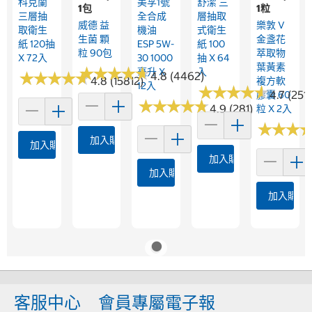
科克蘭
美孚1號
舒潔 三
1包
1粒
三層抽
全合成
層抽取
威德 益
樂敦 V
取衛生
機油
式衛生
生菌 顆
金盞花
紙 120抽
ESP 5W-
紙 100
粒 90包
萃取物
X 72入
30 1000
抽 X 64
葉黃素
★
★
★
★
★
★
★
★
★
★
毫升 X
入
★
★
★
★
★
★
★
★
★
★
4.8 (4462)
4.8 (15812)
複方軟
12入
★
★
★
★
★
★
★
★
★
★
4.7 (2513
膠囊 60
★
★
★
★
★
★
★
★
★
★
4.9 (281)
粒 X 2入
★
★
★
★
★
★
加入購物車
加入購物車
加入購物車
加入購物車
加入購物
客服中心
會員專屬電子報