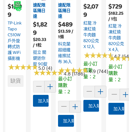
速配限
速配限
$1,29
$2,07
$729
區隔日
區隔日
$182.25
9
9
達
達
/ 1包
TP-Link
紅龍 冷
$1,82
$489
紅龍 冷
Tapo
凍紅燒
$13.59 /
9
凍紅燒
C510W
牛肉麵
1條
牛肉麵
$20.33
戶外旋
820公克
820公克
科克蘭
/ 1粒
轉式防
X 12入
X 4入
超細纖
挺立 關
護 WiFi
★
★
★
★
★
★
★
★
★
★
維擦拭
4.7 (647
★
★
★
★
★
★
鍵迷你
攝影機
布 36入
最小訂
錠 90錠
★
★
★
★
★
★
★
★
★
★
最小訂
5.0 (4)
★
★
★
★
★
★
★
★
★
★
購數
★
★
★
★
★
★
★
★
★
★
4.9 (744)
購數
4.8 (1786)
量：2
最小訂
量：2
缺貨
購數
量：2
加入購物車
加入購物車
加入購物
加入購物車