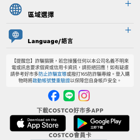
區域選擇
Language/語言
【提醒您】詐騙猖獗，若您接獲任何以本公司名義不明來
電或訊息要求個資或信用卡資訊，請拒絕回應！如有疑慮
請參考好市多
防止詐騙宣導
或撥打165防詐騙專線。登入購
物時將
啟動帳號雙重驗證
以保障您自身帳戶安全。
下載COSTCO好市多APP
COSTCO會員卡