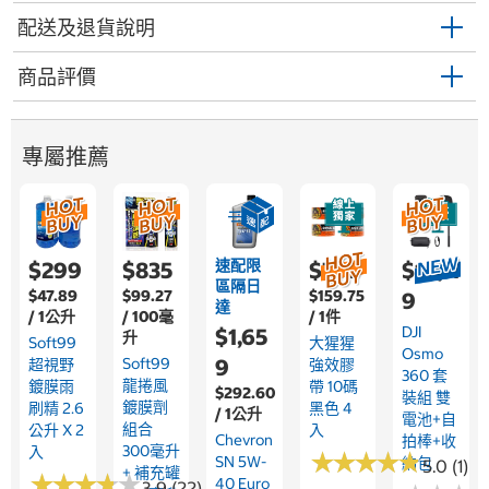
配送及退貨說明
商品評價
專屬推薦
速配限
$299
$835
$799
$14,11
區隔日
$47.89
$99.27
$159.75
9
達
/ 1公升
/ 100毫
/ 1件
DJI
$1,65
升
Soft99
大猩猩
Osmo
Soft99
9
超視野
強效膠
360 套
龍捲風
鍍膜雨
帶 10碼
$292.60
裝組 雙
鍍膜劑
刷精 2.6
黑色 4
/ 1公升
電池+自
組合
公升 X 2
入
Chevron
拍棒+收
300毫升
入
★
★
★
★
★
★
★
★
★
★
SN 5W-
納包
5.0 (1)
+ 補充罐
★
★
★
★
★
★
★
★
★
★
40 Euro
3.9 (22)