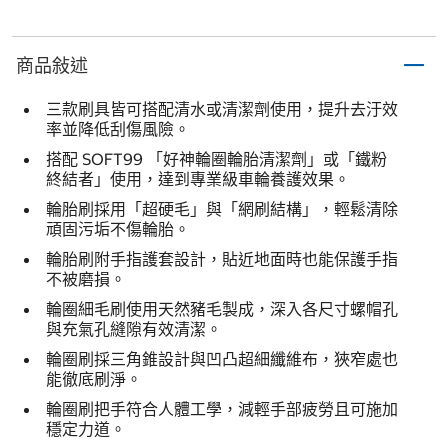
商品敍述
三款刷具皆可搭配清水或清潔劑使用，提升去汙效
率並降低刮傷風險。
搭配 SOFT99 「好神輪圈輪胎清潔劑」或「鐵粉
終結者」使用，達到專業級車輪養護效果。
輪胎刷採用「超硬毛」與「網刷結構」，輕鬆清除
頑固污垢不傷輪胎。
輪胎刷附手指護套設計，貼近地面時也能保護手指
不被磨損。
輪圈細毛刷使用天然豬毛製成，深入各尺寸螺帽孔
與充氣孔縫隙有效清潔。
輪圈刷採三角錐設計與凹凸超細纖維布，狹窄處也
能徹底刷淨。
輪圈刷把手符合人體工學，減輕手部疲勞且可施加
穩定力道。