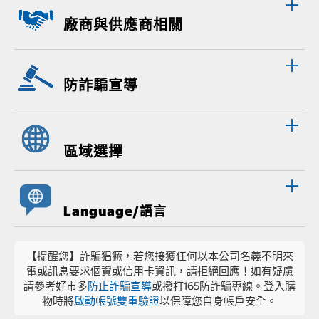
廠商與供應商相關
防詐騙宣導
區域選擇
Language/語言
【提醒您】詐騙猖獗，若您接獲任何以本公司名義不明來
電或訊息要求個資或信用卡資訊，請拒絕回應！如有疑慮
請參考好市多
防止詐騙宣導
或撥打165防詐騙專線。登入購
物時將
啟動帳號雙重驗證
以保障您自身帳戶安全。