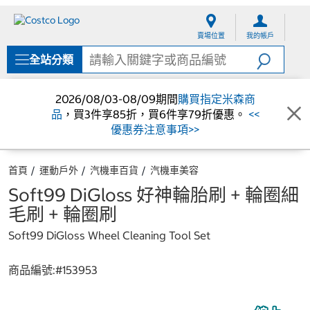
跳
跳
至
至
賣場位置
我的帳戶
內
導
容
覽
全站分類
選
單
2026/08/03-08/09期間
購買指定米森商
品
，買3件享85折，買6件享79折優惠。
<<
優惠券注意事項>>
首頁
運動戶外
汽機車百貨
汽機車美容
Soft99 DiGloss 好神輪胎刷 + 輪圈細
毛刷 + 輪圈刷
Soft99 DiGloss Wheel Cleaning Tool Set
商品編號:#
153953