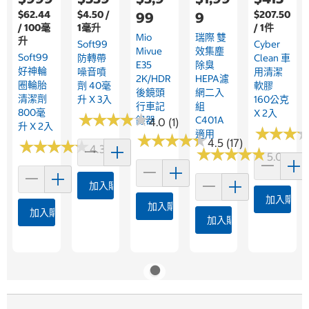
$62.44
$4.50 /
$207.50
99
9
/ 100毫
1毫升
/ 1件
Mio
瑞際 雙
升
Soft99
Cyber
Mivue
效集塵
Soft99
防轉帶
Clean 車
E35
除臭
好神輪
噪音噴
用清潔
2K/HDR
HEPA濾
圈輪胎
劑 40毫
軟膠
後鏡頭
網二入
清潔劑
升 X 3入
160公克
行車記
組
800毫
X 2入
★
★
★
★
★
★
★
★
★
★
錄器
C401A
4.0 (1)
升 X 2入
★
★
★
★
★
★
適用
★
★
★
★
★
★
★
★
★
★
4.5 (17)
★
★
★
★
★
★
★
★
★
★
4.3 (4)
★
★
★
★
★
★
★
★
★
★
5.0 (4)
加入購物車
加入購物
加入購物車
加入購物車
加入購物車