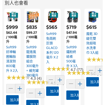
別人也會看
$999
$835
$565
$719
$615
$62.44
$99.27
$47.94
Soft99
魔乾 3D
/ 100毫
/ 100毫
/ 100毫
免雨刷
緹花雙
升
升
升
巨頭
效超吸
Soft99
Soft99
Soft99
GLACO
水洗車
好神輪
龍捲風
鐵粉終
系列 120
巾 3入組
圈輪胎
鍍膜劑
結者
毫升 X 2
★
★
★
★
★
★
清潔劑
組合
500毫
入
800毫
300毫升
升 X 3入
★
★
★
★
★
★
★
★
★
★
4.7 (77)
升 X 2入
+ 補充罐
★
★
★
★
★
★
★
★
★
★
5.0 (3)
380毫升
★
★
★
★
★
★
★
★
★
★
4.3 (4)
★
★
★
★
★
★
★
★
★
★
加入購物
4.5 (46)
加入購物車
加入購物車
加入購物車
加入購物車