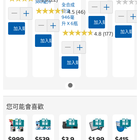
★
★
★
★
★
★
380毫升
全合成
★
★
★
★
★
★
★
★
★
★
機油
4.5 (46)
946毫
加入購物車
升 X 6瓶
加入購物車
★
★
★
★
★
★
★
★
★
★
加入購物
4.8 (177)
加入購物車
加入購物車
您可能會喜歡
$999
$539
$3,9
$1,99
$415