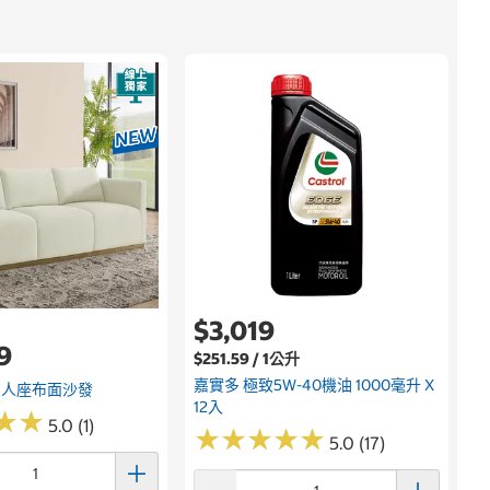
$3,019
9
$251.59 / 1公升
嘉實多 極致5W-40機油 1000毫升 X
n 三人座布面沙發
12入
★
★
★
★
5.0 (1)
★
★
★
★
★
★
★
★
★
★
5.0 (17)