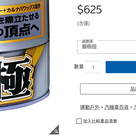
$625
(含運)
請選擇
數量
品
運動戶外
>
汽機車百貨
>
加入比較產品清單