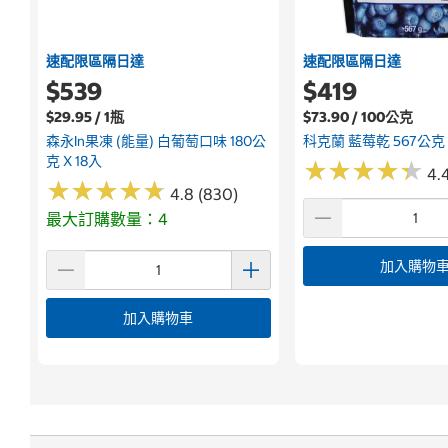
速配限區隔日達
速配限區隔日達
$539
$419
$29.95 / 1瓶
$73.90 / 100公克
森永in果凍 (能量) 白葡萄口味 180公
科克蘭 藍莓乾 567公克
克 X 18入
★
★
★
★
★
★
★
★
★
★
4.
★
★
★
★
★
★
★
★
★
★
4.8 (830)
最大訂購數量：4
加入購物
加入購物車