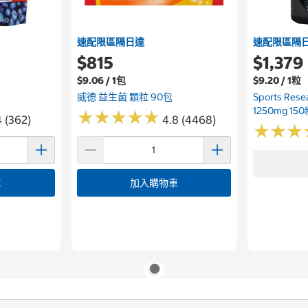
速配限區隔日達
速配限區隔
$815
$1,379
$9.06 / 1包
$9.20 / 1粒
威德 益生菌 顆粒 90包
Sports Re
1250mg 15
★
★
★
★
★
★
★
★
★
★
4 (362)
4.8 (4468)
★
★
★
★
★
★
車
加入購物車