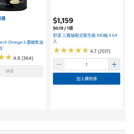
日達
$1,159
$0.19 / 1張
舒潔 三層抽取式衛生紙 100抽 X 64
入
search Omega-3 濃縮魚油
0粒
★
★
★
★
★
★
★
★
★
★
4.7 (2517)
★
★
★
★
4.8 (364)
缺貨
加入購物車