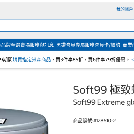
我的帳戶
達
品牌精選
賣場服務與訊息
黑鑽會員專屬服務
會員卡/續約
商業
/09期間
購買指定米森商品
，買3件享85折，買6件享79折優惠。
Soft99 極
Soft99 Extreme gl
商品編號:#
128610-2