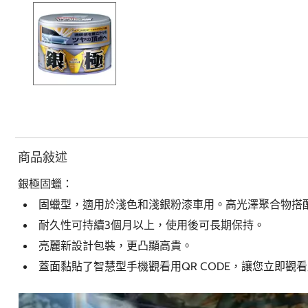
商品敍述
銀極固蠟：
固蠟型，適用於淺色和淺銀粉漆車用。高光澤聚合物搭
耐久性可持續3個月以上，使用後可長期保持。
亮麗新設計包裝，更凸顯高貴。
蓋面黏貼了智慧型手機觀看用QR CODE，讓您立即觀