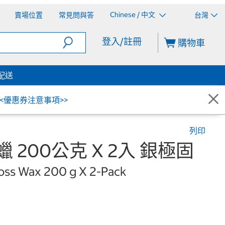
Chinese / 中文
賣場位置
常見問與答
台灣
登入/註冊
購物車
配送
<<優惠券注意事項>>
列印
致蠟 200公克 X 2入 銀極固
oss Wax 200 g X 2-Pack