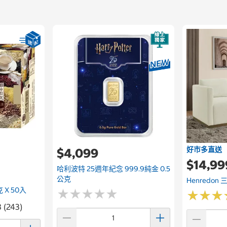
好市多直送
$4,099
$14,99
哈利波特 25週年紀念 999.9純金 0.5
公克
Henredo
 X 50入
★
★
★
★
★
★
★
★
★
★
★
★
★
★
★
★
8 (243)