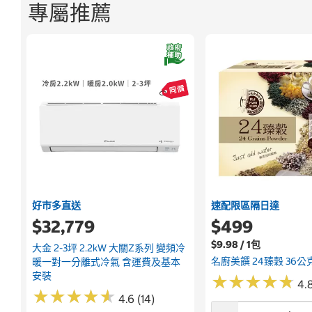
專屬推薦
好市多直送
速配限區隔日達
$32,779
$499
$9.98 / 1包
大金 2-3坪 2.2kW 大關Z系列 變頻冷
名廚美饌 24臻穀 36公克
暖一對一分離式冷氣 含運費及基本
安裝
★
★
★
★
★
★
★
★
★
★
4.
★
★
★
★
★
★
★
★
★
★
4.6 (14)