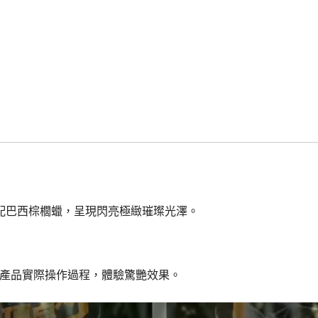
配巴西棕櫚蠟，呈現閃亮極緻璀璨光澤。
看產品實際操作過程，體驗驚艷效果。