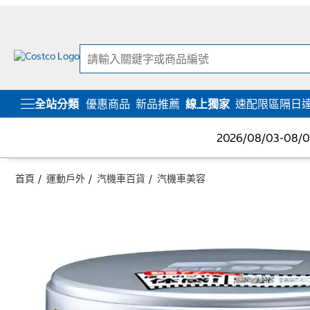
跳
跳
至
至
內
導
容
覽
選
單
全站分類
優惠商品
新品推薦
線上獨家
速配限區隔日
2026/08/03-08
首頁
運動戶外
汽機車百貨
汽機車美容