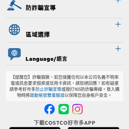
防詐騙宣導
區域選擇
Language/語言
【提醒您】詐騙猖獗，若您接獲任何以本公司名義不明來
電或訊息要求個資或信用卡資訊，請拒絕回應！如有疑慮
請參考好市多
防止詐騙宣導
或撥打165防詐騙專線。登入購
物時將
啟動帳號雙重驗證
以保障您自身帳戶安全。
下載COSTCO好市多APP