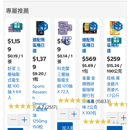
專屬推薦
速配限
速配限
速配限
$1,15
$1,15
區隔日
區隔日
區隔日
9
9
達
達
達
$0.19 / 1
$0.14 / 1
$1,37
$569
$259
張
張
$5.69 /
$15.24 /
9
舒潔 三
科克蘭
1包
100公克
$9.20 /
層抽取
三層抽
雀巢 金
桂格 黃
1粒
式衛生
取衛生
牌微研
金麩片
紙 100
紙 120抽
Sports
磨咖啡
燕麥片
抽 X 64
X 72入
Researc
隨行包
1.7公斤
入
H
★
★
★
★
★
★
★
★
★
★
4.8 (15833)
深焙風
★
★
★
★
★
★
Omega-
★
★
★
★
★
★
★
★
★
★
4.7 (2517)
味 2公克
3 濃縮魚
X 100包
油
★
★
★
★
★
★
★
★
★
★
1250mg
4.8 (376
150粒
加入購物車