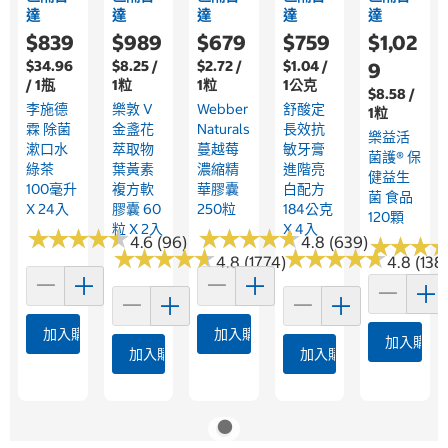
達
達
達
達
達
$839
$989
$679
$759
$1,02
$34.96
$8.25 /
$2.72 /
$1.04 /
9
/ 1瓶
1粒
1粒
1公克
$8.58 /
李施德
樂敦 V
Webber
舒酸定
1粒
霖 除菌
金盞花
Naturals
長效抗
樂益活
漱口水
萃取物
蔓越莓
敏牙膏
菌護® 保
綠茶
葉黃素
濃縮精
進階亮
健益生
100毫升
複方軟
華膠囊
白配方
菌 食品
X 24入
膠囊 60
250粒
184公克
120顆
粒 X 2入
X 4入
★
★
★
★
★
★
★
★
★
★
★
★
★
★
★
★
★
★
★
★
4.6 (96)
4.8 (639)
★
★
★
★
★
★
★
★
★
★
★
★
★
★
★
★
★
★
★
★
★
★
★
★
★
★
4.8 (1774)
4.8 (138
加入購物車
加入購物車
加入購物
加入購物車
加入購物車