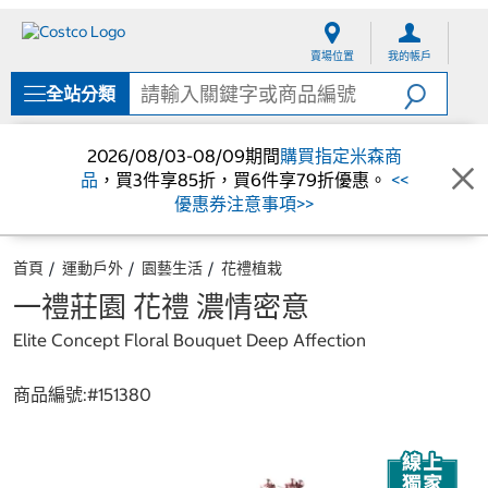
跳
跳
至
至
賣場位置
我的帳戶
內
導
容
覽
全站分類
選
單
2026/08/03-08/09期間
購買指定米森商
品
，買3件享85折，買6件享79折優惠。
<<
優惠券注意事項>>
首頁
運動戶外
園藝生活
花禮植栽
一禮莊園 花禮 濃情密意
Elite Concept Floral Bouquet Deep Affection
商品編號:#
151380