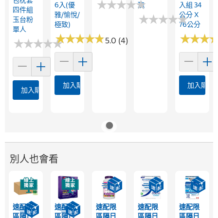
★
★
★
★
★
★
★
★
★
★
6入(優
瑰
入組 34
四件組
雅/愉悅/
公分 X
★
★
★
★
★
★
★
★
★
★
玉台粉
極致)
76公分
單人
★
★
★
★
★
★
★
★
★
★
★
★
★
★
★
★
5.0 (4)
★
★
★
★
★
★
★
★
★
★
加入購物車
加入購物
加入購物車
別人也會看
速配限
速配限
速配限
速配限
速配限
區隔日
區隔日
區隔日
區隔日
區隔日