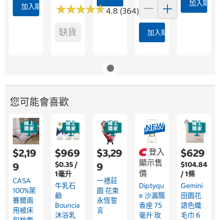
加入購物
加入購物車
★
★
★
★
★
★
★
★
★
★
4.8 (364)
缺貨
加入購物車
您可能會喜歡
$2,19
$969
$3,29
登入
$629
顯示售
$0.35 /
$104.84
9
9
價
1毫升
/ 1條
CASA
一禮莊
牛乳石
Diptyqu
Gemini
100%萊
園 花束
鹼
E 沙漏飄
田園花
賽爾兩
永恆誓
Bouncia
香座 75
語色織
用被床
言
沐浴乳
毫升 玫
毛巾 6
包枕套