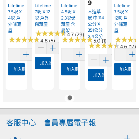
9
Lifetime
Lifetime
Lifetime
Lifetime
人造草
7.5呎 X
7呎 X 12
4.5呎 X
7.5呎 X
皮 中 114
4呎 戶
呎 戶外
2.3呎儲
12呎 戶
公分 X
外儲藏
儲藏屋
藏屋 含
外儲藏
351公分
屋
層架
屋
★
★
★
★
★
★
★
★
★
★
4.7 (29)
X 4公分
★
★
★
★
★
★
★
★
★
★
★
★
★
★
★
★
★
★
★
★
★
★
★
★
★
★
4.8 (5)
5.0 (1)
★
★
★
★
★
★
★
★
★
★
4.6 (17)
加入購物車
加入購物車
加入購物車
加入購物
加入購物車
客服中心
會員專屬電子報