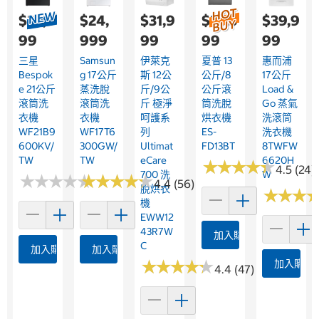
$33,9
$24,
$31,9
$25,5
$39,9
99
999
99
99
99
三星
Samsun
伊萊克
夏普 13
惠而浦
Bespok
G 17公斤
斯 12公
公斤/8
17公斤
E 21公斤
蒸洗脫
斤/9公
公斤滾
Load &
滾筒洗
滾筒洗
斤 極淨
筒洗脫
Go 蒸氣
衣機
衣機
呵護系
烘衣機
洗滾筒
WF21B9
WF17T6
列
ES-
洗衣機
600KV/
300GW/
Ultimat
FD13BT
8TWFW
TW
TW
ECare
6620H
★
★
★
★
★
★
★
★
★
★
4.5 (24)
700 洗
W
★
★
★
★
★
★
★
★
★
★
★
★
★
★
★
★
★
★
★
★
4.4 (56)
脫烘衣
★
★
★
★
★
★
機
EWW12
43R7W
加入購物車
C
加入購物車
加入購物車
★
★
★
★
★
★
★
★
★
★
加入購物
4.4 (47)