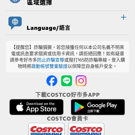
區域選擇
Language/語言
【提醒您】詐騙猖獗，若您接獲任何以本公司名義不明來
電或訊息要求個資或信用卡資訊，請拒絕回應！如有疑慮
請參考好市多
防止詐騙宣導
或撥打165防詐騙專線。登入購
物時將
啟動帳號雙重驗證
以保障您自身帳戶安全。
下載COSTCO好市多APP
COSTCO會員卡