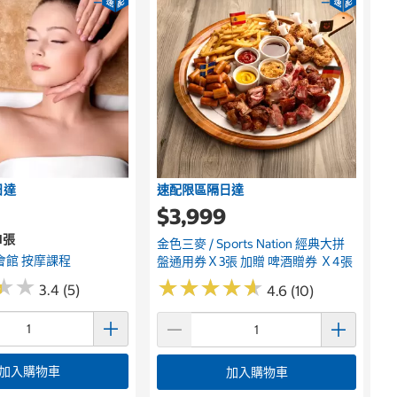
日達
速配限區隔日達
$3,999
 1張
金色三麥 / Sports Nation 經典大拼
 會館 按摩課程
盤通用券Ｘ3張 加贈 啤酒贈券 Ｘ4張
★
★
★
★
★
★
★
★
★
★
★
★
★
★
3.4 (5)
4.6 (10)
加入購物車
加入購物車