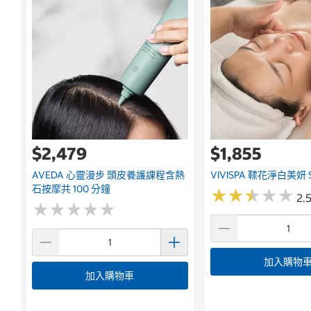
$2,479
$1,855
AVEDA 心靈漫步 頭皮養護課程含熱
VIVISPA 鞣花淨白美妍 
石按摩共 100 分鐘
★
★
★
★
★
★
★
★
★
★
2.5
★
★
★
★
★
★
★
★
★
★
加入購物
加入購物車