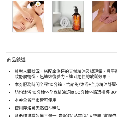
商品敍述
針對人體狀況，搭配摩洛哥的天然精油及調理霜，具平
致舒展暢悅，迅速恢復體力。達到絕佳的放鬆效果。
本券服務時間全程110分鐘，含諮詢/沐浴+全身精油舒壓
諮詢沐浴 10分鐘>>全身精油舒壓 50分鐘>>循環排導 30
本券全省門市皆可使用
使用摩洛哥天然植萃精油
含循環排導設備三選一: 岩盤浴/ 熱電毯/ 太空艙 (實際