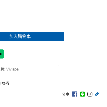
加入購物車
>
牌: Vivispa
券餐券
分享