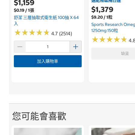
速配限區隔日達
$1,159
$1,379
$0.19 / 1張
$9.20 / 1粒
舒潔 三層抽取式衛生紙 100抽 X 64
入
Sports Research Om
1250mg 150粒
★
★
★
★
★
★
★
★
★
★
4.7 (2514)
★
★
★
★
★
★
★
★
★
★
4.8
缺貨
加入購物車
您可能會喜歡