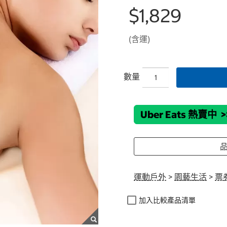
$1,829
(含運)
數量
Uber Eats 熱賣中
>
品
運動戶外
>
園藝生活
>
票
加入比較產品清單