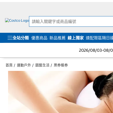
跳
跳
至
至
內
導
容
覽
選
單
全站分類
優惠商品
新品推薦
線上獨家
速配限區隔日
2026/08/03-08
首頁
運動戶外
園藝生活
票券餐券