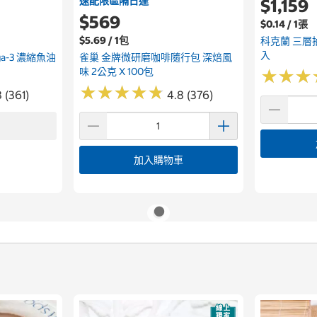
速配限區隔日達
$1,159
$569
$0.14 / 1張
$5.69 / 1包
科克蘭 三層抽
入
ega-3 濃縮魚油
雀巢 金牌微研磨咖啡隨行包 深焙風
味 2公克 X 100包
★
★
★
★
★
★
★
★
★
★
★
★
★
★
★
★
 (361)
4.8 (376)
加入購物車