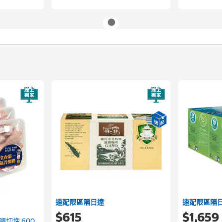
速配限區隔日達
速配限區隔
$615
$1,659
切塊 600