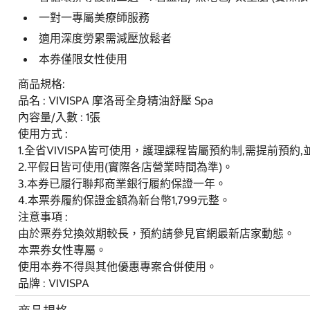
一對一專屬美療師服務
適用深度勞累需減壓放鬆者
本券僅限女性使用
商品規格:
品名 : VIVISPA 摩洛哥全身精油舒壓 Spa
內容量/入數 : 1張
使用方式 :
1.全省VIVISPA皆可使用，護理課程皆屬預約制,需提前預
2.平假日皆可使用(實際各店營業時間為準)。
3.本券已履行聯邦商業銀行履約保證一年。
4.本票券履約保證金額為新台幣1,799元整。
注意事項 :
由於票券兌換效期較長，預約請參見官網最新店家動態。
本票券女性專屬。
使用本券不得與其他優惠專案合併使用。
品牌 : VIVISPA