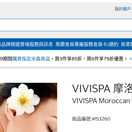
我的帳戶
達
品牌精選
賣場服務與訊息
黑鑽會員專屬服務
會員卡/續約
商業
/09期間
購買指定米森商品
，買3件享85折，買6件享79折優惠。
VIVISPA 
VIVISPA Moroccan 
商品編號:#
153260