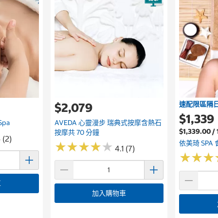
速配限區隔
$2,079
$1,339
Spa
AVEDA 心靈漫步 瑞典式按摩含熱石
$1,339.00 /
按摩共 70 分鐘
 (2)
依美琦 SPA
★
★
★
★
★
★
★
★
★
★
4.1 (7)
★
★
★
★
★
★
車
加入購物車