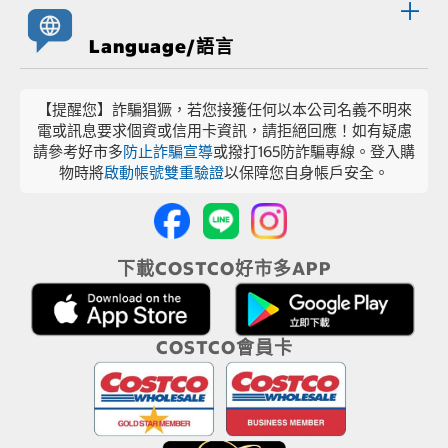
Language/語言
【提醒您】詐騙猖獗，若您接獲任何以本公司名義不明來
電或訊息要求個資或信用卡資訊，請拒絕回應！如有疑慮
請參考好市多
防止詐騙宣導
或撥打165防詐騙專線。登入購
物時將
啟動帳號雙重驗證
以保障您自身帳戶安全。
下載COSTCO好市多APP
COSTCO會員卡