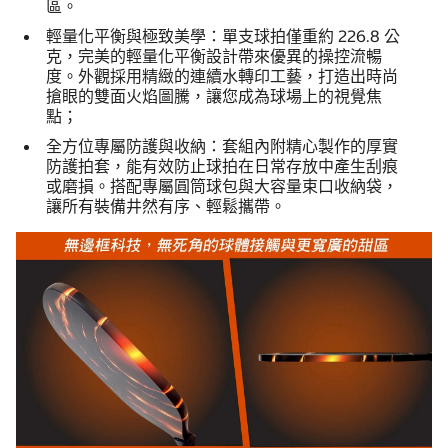
區。
輕量化平衡與極致美學：單支球拍僅重約 226.8 公
克，完美的輕量化平衡設計帶來優異的操控流暢
度。外觀採用精緻的連續水轉印工藝，打造出時尚
搶眼的雙面火焰圖騰，讓您成為球場上的視覺焦
點；
全方位專屬防護與收納：套組內附精心製作的厚實
防護拍套，能有效防止球拍在日常存放中產生刮痕
或磨損。搭配專屬圓筒球包與大容量束口收納袋，
讓所有裝備井然有序、輕鬆攜帶。