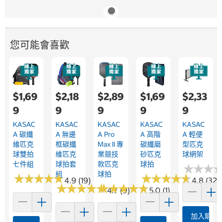
您可能會喜歡
$1,69
$2,18
$2,89
$1,69
$2,33
9
9
9
9
9
KASAC
KASAC
KASAC
KASAC
KASAC
A 碳纖
A 無邊
A Pro
A 高階
A 輕便
維匹克
框碳纖
Max II 專
碳纖磨
型匹克
球雙拍
維匹克
業競技
砂匹克
球網架
七件組
球拍套
款匹克
球拍
★
★
★
★
★
★
組
球拍
★
★
★
★
★
★
★
★
★
★
★
★
★
★
★
★
★
★
★
★
4.9 (19)
4.8 (32)
★
★
★
★
★
★
★
★
★
★
★
★
★
★
★
★
★
★
★
★
4.7 (9)
5.0 (1)
加入購物