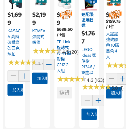
$1,69
$2,19
$1,59
$799
速配限
區隔日
$159.75
9
9
9
達
/ 1件
$639.50
KASAC
KOVEA
$1,76
大猩猩
/ 1個
A 高階
彈開式
強效膠
7
TP-Link
碳纖磨
帳篷
帶 10碼
旋轉式
砂匹克
★
★
★
★
★
★
★
★
★
★
LEGO
黑色 4
4.5 (20)
WI-FI 攝
球拍
Ideas 家
入
影機
★
★
★
★
★
★
★
★
★
★
族樹
4.8 (32)
★
★
★
★
★
★
C212 2
21346 /
入組
18歲以
★
★
★
★
★
★
★
★
★
★
上
加入購物車
4.6 (163)
★
★
★
★
★
★
★
★
★
★
5.0 (1)
加入購物車
缺貨
加入購物
加入購物車