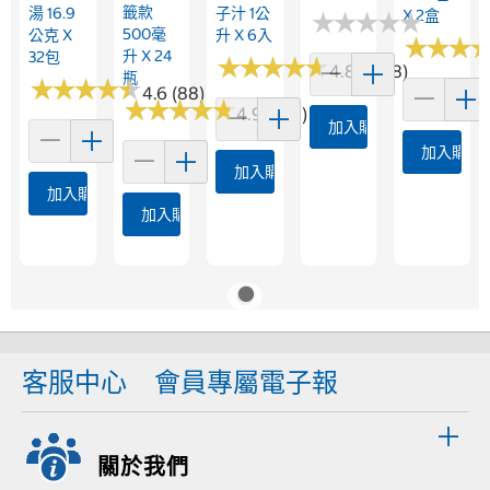
籤款
湯 16.9
子汁 1公
X 2盒
★
★
★
★
★
★
★
★
★
★
500毫
公克 X
升 X 6入
★
★
★
★
★
★
升 X 24
32包
★
★
★
★
★
★
★
★
★
★
4.8 (1958)
瓶
★
★
★
★
★
★
★
★
★
★
4.6 (88)
★
★
★
★
★
★
★
★
★
★
4.9 (227)
加入購物車
加入購物
加入購物車
加入購物車
加入購物車
客服中心
會員專屬電子報
關於我們