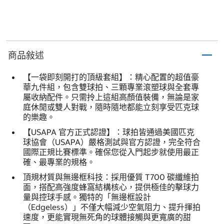
商品敍述
【一袋即刻開打的頂級套組】：精心配置的超值豪
華九件組，包含雙球拍、三顆專業滾塑球與全套專
屬收納配件。只需拎上這組高顏值裝備，無論是家
庭休閒或雙人對戰，隨時隨地都能立刻享受匹克球
的樂趣。
【USAPA 官方正式認證】：球拍皆通過美國匹克
球協會（USAPA）嚴格測試與官方認證，完全符合
國際正規比賽標準。確保您從入門起步就使用最正
確、最專業的規格。
頂規材質與無邊框科技：採用優質 T700 碳纖維拍
面，搭配高強度蜂窩結構核心，提供極佳的擊球力
量與控球手感。獨特的「無邊框設計
（Edgeless）」不僅大幅減少空氣阻力、提升揮拍
速度，更能實現無死角的球體接觸與更寬廣的甜