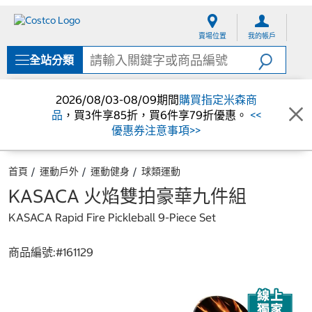
跳
跳
至
至
賣場位置
我的帳戶
內
導
容
覽
全站分類
選
單
2026/08/03-08/09期間
購買指定米森商
品
，買3件享85折，買6件享79折優惠。
<<
優惠券注意事項>>
首頁
運動戶外
運動健身
球類運動
KASACA 火焰雙拍豪華九件組
KASACA Rapid Fire Pickleball 9-Piece Set
商品編號:#
161129