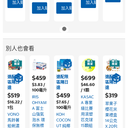
加入購物車
加入購物車
加入購物車
加入購物車
別人也會看
速配限
速配限
速配限
$459
$699
區隔日
區隔日
區隔日
$3.83 /
$46.60
達
達
達
100毫升
/ 1顆
$519
$459
$319
IRIS
KASAC
$16.22 /
$7.65 /
OHYAM
A 專業
翠果子
1包
100毫升
A 富士
級比賽
櫻花米
山強氣
用滾塑
VONO
KOH
果禮盒
泡水 環
匹克球
馬鈴薯
COCON
14公克
保無標
15顆組
蛤蜊濃
UT 純椰
X 20包