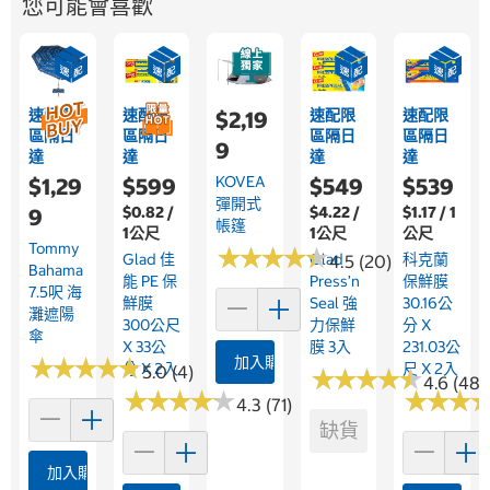
您可能會喜歡
速配限
速配限
速配限
速配限
$2,19
區隔日
區隔日
區隔日
區隔日
9
達
達
達
達
KOVEA
$1,29
$599
$549
$539
彈開式
$0.82 /
$4.22 /
$1.17 / 1
9
帳篷
1公尺
1公尺
公尺
Tommy
★
★
★
★
★
★
★
★
★
★
Glad 佳
Glad
科克蘭
4.5 (20)
Bahama
能 PE 保
Press’n
保鮮膜
7.5呎 海
鮮膜
Seal 強
30.16公
灘遮陽
300公尺
力保鮮
分 X
傘
X 33公
膜 3入
231.03公
★
★
★
★
★
★
★
★
★
★
加入購物車
分 X 2入
尺 X 2入
5.0 (4)
★
★
★
★
★
★
★
★
★
★
4.6 (483
★
★
★
★
★
★
★
★
★
★
★
★
★
★
★
★
4.3 (71)
缺貨
加入購物車