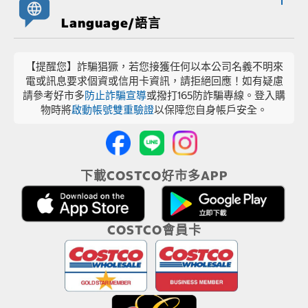
Language/語言
【提醒您】詐騙猖獗，若您接獲任何以本公司名義不明來
電或訊息要求個資或信用卡資訊，請拒絕回應！如有疑慮
請參考好市多
防止詐騙宣導
或撥打165防詐騙專線。登入購
物時將
啟動帳號雙重驗證
以保障您自身帳戶安全。
下載COSTCO好市多APP
COSTCO會員卡