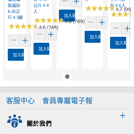
裝貓砂
公斤 X 4
升 X 6入
★
★
★
★
★
★
★
★
★
★
4.7 (91)
6.35公
入
★
★
★
★
★
★
加入購物車
斤 X 3罐
★
★
★
★
★
★
★
★
★
★
4.8 (789)
★
★
★
★
★
★
★
★
★
★
4.6 (748)
加入購物車
加入購物
加入購物車
加入購物車
客服中心
會員專屬電子報
關於我們