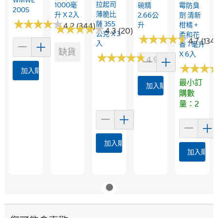
拉起司
1000毫
碗精
霉防臭
200S
薄脆比
升 X 2入
2.66公
劑 清新
★
★
★
★
★
★
★
★
★
★
薩 355
升
柑橘 +
4.2 (344)
★
★
★
★
★
★
★
★
★
★
4.3 (20)
公克 X 3
柔和花
★
★
★
★
★
★
★
★
★
★
4.7 (134)
入
香 7毫升
缺貨
X 6入
★
★
★
★
★
★
★
★
★
★
4.9 (13)
★
★
★
★
★
★
加入購物車
最小訂
加入購物車
購數
量：2
加入購物車
加入購物