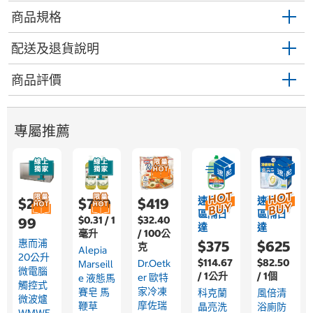
商品規格
配送及退貨說明
商品評價
專屬推薦
速配限
速配限
$2,4
$779
$419
區隔日
區隔日
$0.31 / 1
$32.40
99
達
達
毫升
/ 100公
惠而浦
$375
$625
克
Alepia
20公升
$114.67
$82.50
Dr.Oetk
Marseill
微電腦
/ 1公升
/ 1個
Er 歐特
E 液態馬
觸控式
家冷凍
賽皂 馬
科克蘭
風倍清
微波爐
摩佐瑞
鞭草
晶亮洗
浴廁防
WMWE