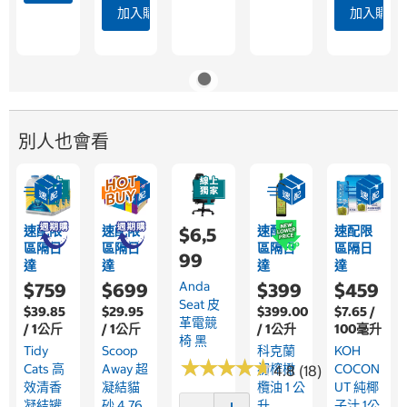
加入購物車
加入購物
別人也會看
速配限
速配限
速配限
速配限
$6,5
區隔日
區隔日
區隔日
區隔日
99
達
達
達
達
Anda
$759
$699
$399
$459
Seat 皮
$39.85
$29.95
$399.00
$7.65 /
革電競
/ 1公斤
/ 1公斤
/ 1公升
100毫升
椅 黑
Tidy
Scoop
科克蘭
KOH
★
★
★
★
★
★
★
★
★
★
Cats 高
Away 超
初榨橄
COCON
4.8 (18)
效清香
凝結貓
欖油 1 公
UT 純椰
凝結罐
砂 4.76
升
子汁 1公