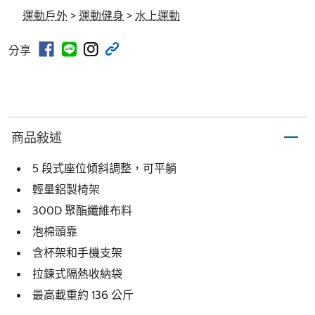
運動戶外
>
運動健身
>
水上運動
分享
商品敍述
5 段式座位傾斜調整，可平躺
輕量鋁製椅架
300D 聚酯纖維布料
泡棉頭靠
含杯架和手機支架
拉鍊式隔熱收納袋
最高載重約 136 公斤