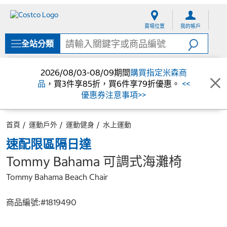
跳
跳
至
至
賣場位置
我的帳戶
內
導
容
覽
全站分類
選
單
2026/08/03-08/09期間
購買指定米森商
品
，買3件享85折，買6件享79折優惠。
<<
優惠券注意事項>>
首頁
運動戶外
運動健身
水上運動
速配限區隔日達
Tommy Bahama 可調式海灘椅
Tommy Bahama Beach Chair
商品編號:#
1819490