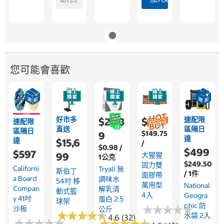
您可能會喜歡
好市多
速配限
$2,43
$769
速配限
直送
區隔日
區隔日
$149.75
9
達
達
$15,6
/
$0.98 /
$499
$597
99
大猩猩
1公克
$249.50
固力雙
Californi
Tryall 無
斯伯丁
/ 1件
面膠帶
A Board
調味水
54吋 移
萬用型
National
Compan
解乳清
動式籃
4入
Geogra
Y 41吋
蛋白 2.5
球架
Phic 防
★
★
★
★
★
★
★
★
★
★
沙板
公斤
★
★
★
★
★
★
★
★
★
★
水袋 2入
4.6 (32)
★
★
★
★
★
★
★
★
★
★
★
★
★
★
★
★
★
★
★
★