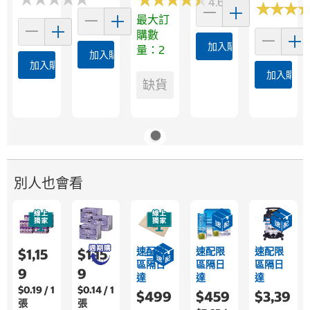
4.6 (43)
★
★
★
★
★
★
最大訂
購數
加入購物車
量：2
加入購物車
加入購物車
加入購物
缺貨
別人也會看
速配限
速配限
速配限
$1,15
$1,15
區隔日
區隔日
區隔日
9
9
達
達
達
$0.19 / 1
$0.14 / 1
$499
$459
$3,39
張
張