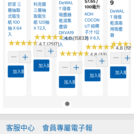
$7.65 /
9
DeWAL
舒潔 三
科克蘭
100毫升
T 得偉
層抽取
三層抽
DeWAL
KOH
吸塵器
式衛生
取衛生
T 得偉
COCON
乾濕集
紙 100
紙 120抽
乾濕兩
UT 純椰
塵袋
抽 X 64
X 72入
用吸塵
子汁 1公
DXVA19
入
器
★
★
★
★
★
★
★
★
★
★
4.8 (15833)
升 X 6入
-4201 6
★
★
★
★
★
★
★
★
★
★
★
★
★
★
★
★
4.7 (2517)
入
★
★
★
★
★
★
★
★
★
★
4.8 (195
★
★
★
★
★
★
★
★
★
★
4.8 (33)
加入購物車
加入購物車
加入購物
加入購物車
加入購物車
客服中心
會員專屬電子報