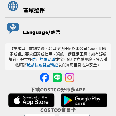
區域選擇
Language/語言
【提醒您】詐騙猖獗，若您接獲任何以本公司名義不明來
電或訊息要求個資或信用卡資訊，請拒絕回應！如有疑慮
請參考好市多
防止詐騙宣導
或撥打165防詐騙專線。登入購
物時將
啟動帳號雙重驗證
以保障您自身帳戶安全。
下載COSTCO好市多APP
COSTCO會員卡