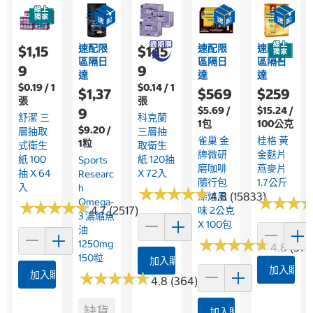
速配限
速配限
速配限
$1,15
$1,15
區隔日
區隔日
區隔日
9
9
達
達
達
$0.19 / 1
$0.14 / 1
$1,37
$569
$259
張
張
$5.69 /
$15.24 /
9
舒潔 三
科克蘭
1包
100公克
$9.20 /
層抽取
三層抽
雀巢 金
桂格 黃
1粒
式衛生
取衛生
牌微研
金麩片
紙 100
紙 120抽
Sports
磨咖啡
燕麥片
抽 X 64
X 72入
Researc
隨行包
1.7公斤
入
H
★
★
★
★
★
★
★
★
★
★
4.8 (15833)
深焙風
★
★
★
★
★
★
Omega-
★
★
★
★
★
★
★
★
★
★
4.7 (2517)
味 2公克
3 濃縮魚
X 100包
油
★
★
★
★
★
★
★
★
★
★
1250mg
4.8 (376
150粒
加入購物車
加入購物
加入購物車
★
★
★
★
★
★
★
★
★
★
4.8 (364)
缺貨
加入購物車