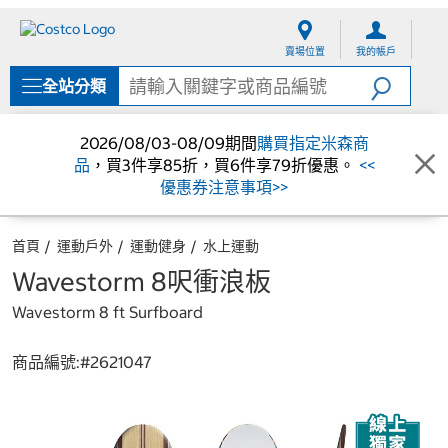
跳
跳
至
至
賣場位置
我的帳戶
內
導
容
覽
全站分類
選
單
2026/08/03-08/09期間
購買指定米森商
品
，買3件享85折，買6件享79折優惠。
<<
優惠券注意事項>>
首頁
運動戶外
運動健身
水上運動
Wavestorm 8呎衝浪板
Wavestorm 8 ft Surfboard
商品編號:#
2621047