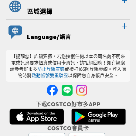
區域選擇
Language/語言
【提醒您】詐騙猖獗，若您接獲任何以本公司名義不明來
電或訊息要求個資或信用卡資訊，請拒絕回應！如有疑慮
請參考好市多
防止詐騙宣導
或撥打165防詐騙專線。登入購
物時將
啟動帳號雙重驗證
以保障您自身帳戶安全。
下載COSTCO好市多APP
COSTCO會員卡