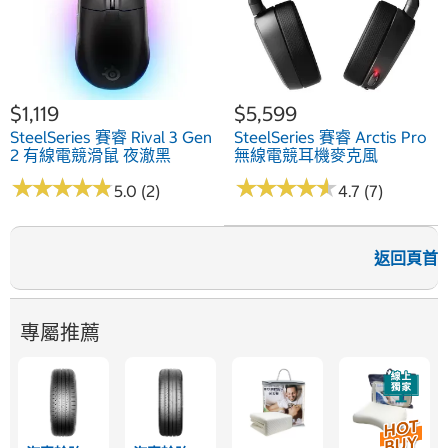
$1,119
$5,599
SteelSeries 賽睿 Rival 3 Gen
SteelSeries 賽睿 Arctis Pro
2 有線電競滑鼠 夜澈黑
無線電競耳機麥克風
★
★
★
★
★
★
★
★
★
★
★
★
★
★
★
★
★
★
★
★
5.0 (2)
4.7 (7)
返回頁首
專屬推薦