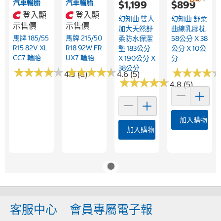
汽車輪胎
汽車輪胎
$1,199
$899
登入顯
登入顯
幻知曲 雙人
幻知曲 舒柔
示售價
示售價
加大天然舒
曲線乳膠枕
馬牌 185/55
馬牌 215/50
柔防水保潔
58公分 X 38
R15 82V XL
R18 92W FR
墊 183公分
公分 X 10公
CC7 輪胎
UX7 輪胎
X 190公分 X
分
38公分
★
★
★
★
★
★
★
★
★
★
★
★
★
★
★
★
★
★
★
★
★
★
★
★
★
★
★
★
4.3 (6)
4.6 (5)
★
★
★
★
★
★
★
★
★
★
4.8 (5)
加入購物車
加入購物車
客服中心
會員專屬電子報