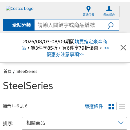
跳
跳
至
至
賣場位置
我的帳戶
內
導
容
覽
全站分類
選
單
2026/08/03-08/09期間
購買指定米森商
品
，買3件享85折，買6件享79折優惠。
<<
優惠券注意事項>>
首頁
SteelSeries
SteelSeries
篩選條件
顯示 1 - 6 之 6
排序: