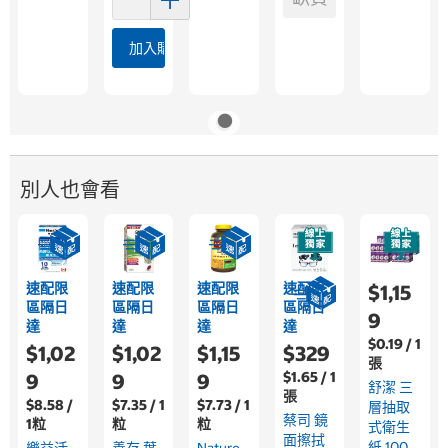
加入購物車
別人也會看
速配限
速配限
速配限
速配限
$1,15
區隔日
區隔日
區隔日
區隔日
9
達
達
達
達
$0.19 / 1
$1,02
$1,02
$1,15
$329
張
$1.65 / 1
9
9
9
舒潔 三
張
$8.58 /
$7.35 / 1
$7.73 / 1
層抽取
蔡司 鏡
1粒
粒
粒
式衛生
面擦拭
紙 100