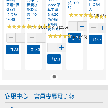
樂益活
善存 葉
Nature
紙 200
抽 X 64
菌護® 保
黃素液
Made 萊
張
入
健益生
態軟膠
萃美 葉
★
★
★
★
★
★
★
★
★
★
菌 食品
囊 140
黃素20
★
★
★
★
★
★
4.8 (134
120顆
顆
毫克綜
合軟膠
★
★
★
★
★
★
★
★
★
★
★
★
★
★
★
★
★
★
★
★
4.7 (568)
4.8 (256)
囊 150粒
★
★
★
★
★
★
★
★
★
★
4.7 (195)
加入購物車
加入購物
加入購物車
加入購物車
加入購物車
客服中心
會員專屬電子報