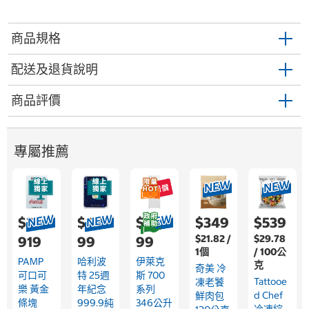
商品規格
配送及退貨說明
商品評價
專屬推薦
$24,
$4,0
$22,9
$349
$539
$21.82 /
$29.78
919
99
99
1個
/ 100公
PAMP
哈利波
伊萊克
克
奇美 冷
可口可
特 25週
斯 700
Tattooe
凍老饕
樂 黃金
年紀念
系列
D Chef
鮮肉包
條塊
999.9純
346公升