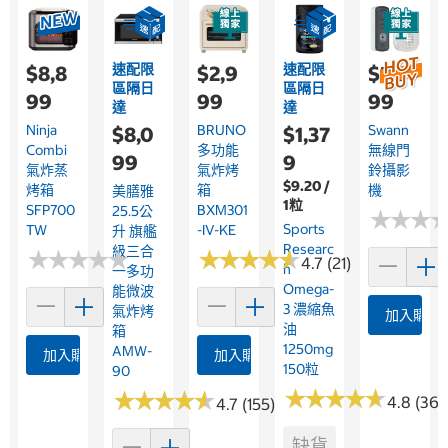
速配限
速配限
$8,8
$2,9
$2,9
區隔日
區隔日
99
99
99
達
達
Ninja
BRUNO
Swann
$8,0
$1,37
Combi
多功能
無線門
99
9
氣炸蒸
氣炸烤
鈴攝影
$9.20 /
烤箱
箱
機
美膳雅
1粒
SFP700
BXM301
25.5公
★
★
★
★
★
★
Sports
TW
-IV-KE
升 旗艦
Researc
級三合
★
★
★
★
★
★
★
★
★
★
★
★
★
★
★
★
★
★
★
★
4.7 (21)
H
一多功
Omega-
能微波
3 濃縮魚
氣炸烤
加入購物
油
箱
1250mg
AMW-
加入購物車
加入購物車
150粒
90
★
★
★
★
★
★
★
★
★
★
★
★
★
★
★
★
★
★
★
★
4.8 (364
4.7 (155)
缺貨