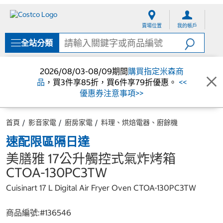
跳
跳
至
至
賣場位置
我的帳戶
內
導
容
覽
全站分類
選
單
2026/08/03-08/09期間
購買指定米森商
品
，買3件享85折，買6件享79折優惠。
<<
優惠券注意事項>>
首頁
影音家電
廚房家電
料理、烘焙電器、廚餘機
速配限區隔日達
美膳雅 17公升觸控式氣炸烤箱
CTOA-130PC3TW
Cuisinart 17 L Digital Air Fryer Oven CTOA-130PC3TW
商品編號:#
136546