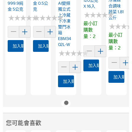
冷凍綜
120公克
999.9純
金 0.5公
AI變頻
合調味
X 16入
金 5公克
克
獨立式
蔬菜 1.81
★
★
★
★
★
★
★
★
★
★
上冷藏
★
★
★
★
★
★
★
★
★
★
★
★
★
★
★
★
★
★
★
★
公斤
下冷凍
最小訂
★
★
★
★
★
★
雙門冰
購數
箱
最小訂
量：2
EBM34
購數
02L-W
加入購物車
加入購物車
量：2
★
★
★
★
★
★
★
★
★
★
加入購物車
加入購物
加入購物車
您可能會喜歡