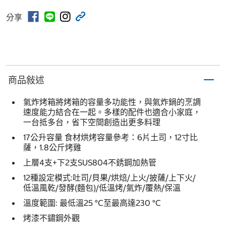
分享
商品敍述
氣炸烤箱將烤箱的容量多功能性，與氣炸鍋的烹調
速度能力結合在一起。多樣的配件也適合小家庭，
一台抵多台，省下空間創造出更多料理
17公升容量 食材烘烤容量參考：6片土司，12寸比
薩，1.8公斤烤雞
上層4支+下2支SUS804不銹鋼加熱管
12種設定模式:吐司/貝果/烘焙/上火/披薩/上下火/
低溫風乾/發酵(麵包)/低溫烤/氣炸/覆熱/保溫
溫度範圍: 最低溫25 °C至最高達230 °C
烤漆不鏽鋼外觀