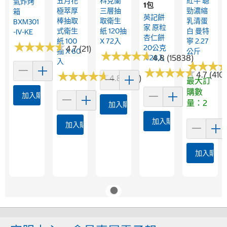
五月花
科克蘭
紅牛 聰
氣炸烤
1包
極萃厚
三層抽
勁濃縮
箱
英記餅
棒抽取
取衛生
乳清蛋
BXM301
家 原粒
式衛生
紙 120抽
白 曼特
-IV-KE
杏仁餅
紙 100
X 72入
寧 2.27
★
★
★
★
★
★
★
★
★
★
20公克
4.7 (21)
抽 X 60
公斤
★
★
★
★
★
★
★
★
★
★
4.8 (15838)
X 28入
入
★
★
★
★
★
★
★
★
★
★
★
★
★
★
★
★
★
★
★
★
★
★
★
★
★
★
4.7 (410)
4.8 (961)
最大訂
購數
加入購物車
量：2
加入購物車
加入購物車
加入購物車
加入購物