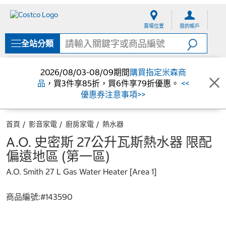
跳
跳
至
至
賣場位置
我的帳戶
內
導
容
覽
全站分類
選
單
2026/08/03-08/09期間
購買指定米森商
品
，買3件享85折，買6件享79折優惠。
<<
優惠券注意事項>>
首頁
影音家電
廚房家電
熱水器
A.O. 史密斯 27公升瓦斯熱水器 限配
偏遠地區 (第一區)
A.O. Smith 27 L Gas Water Heater [Area 1]
商品編號:#
143590