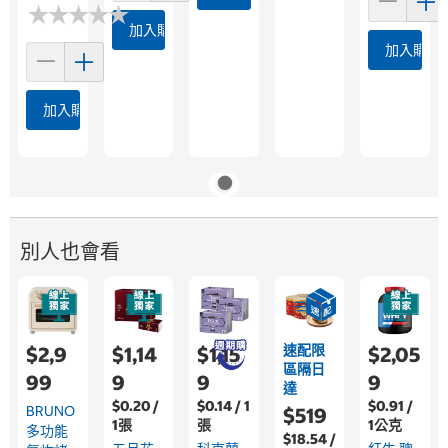
★
★
★
★
★
★
★
★
★
★
加入購物車
加入購物
加入購物車
別人也會看
速配限
$2,9
$1,14
$1,15
$2,05
區隔日
99
9
9
9
達
$0.20 /
$0.14 / 1
$0.91 /
BRUNO
$519
1張
張
1公克
多功能
$18.54 /