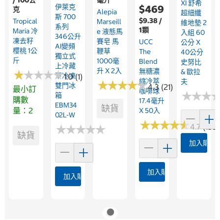
/ 100公
毫升
XI 舒希
伊萊克
$469
克
Alepia
超細纖
斯 700
$9.38 /
Tropical
Marseill
維地墊 2
系列
1顆
Maria 冷
E 液態馬
入組 60
346公升
凍去籽
賽皂 馬
UCC
公分 X
AI變頻
櫻桃 1公
鞭草
The
40公分
獨立式
斤
1000毫
Blend
史努比
上冷藏
升 X 2入
無糖濃
& 歐拉
★
★
★
★
★
★
★
★
★
★
下冷凍
1.0 (1)
縮冷萃
夫
★
★
★
★
★
★
★
★
★
★
雙門冰
4.3 (21)
最小訂
咖啡球
★
★
★
★
★
★
箱
購數
17.4毫升
EBM34
缺貨
量：2
X 50入
02L-W
★
★
★
★
★
★
★
★
★
★
4.7 (195)
★
★
★
★
★
★
★
★
★
★
缺貨
加入購物
加入購物車
加入購物車