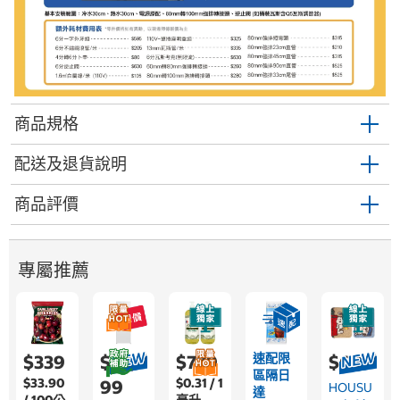
商品規格
配送及退貨說明
商品評價
專屬推薦
速配限
$339
$22,9
$779
$689
區隔日
$33.90
$0.31 / 1
99
HOUSU
達