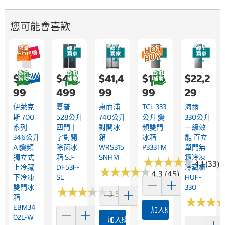
您可能會喜歡
$22,9
$44,
$41,4
$17,6
$22,2
99
499
99
99
29
伊萊克
夏普
惠而浦
TCL 333
海爾
斯 700
528公升
740公升
公升 變
330公升
系列
四門十
對開冰
頻雙門
一級效
346公升
字對開
箱
冰箱
能 直立
AI變頻
除菌冰
WRS315
P333TM
單門無
獨立式
箱 SJ-
SNHM
霜冷凍
★
★
★
★
★
★
★
★
★
★
4.1 (33)
上冷藏
DF53F-
冷藏櫃
★
★
★
★
★
★
★
★
★
★
4.3 (45)
下冷凍
SL
HUF-
雙門冰
330
★
★
★
★
★
★
★
★
★
★
3.5 (13)
箱
★
★
★
★
★
★
EBM34
加入購物車
02L-W
加入購物車