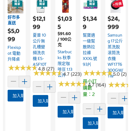
好市多
$12,1
$1,03
$1,34
$24,
直送
99
5
9
999
$5,0
$91.60
夏普 10
幫寶適
Samsun
99
/ 100公
公斤無
一級幫
G 17公斤
克
孔槽變
散熱拉
蒸洗脫
Flexisp
Starbuc
頻洗衣
拉褲
滾筒洗
Ot 電動
Ks 秋季
機 ES-
XXXL號
衣機
升降桌
限定咖
ASF10T
93片
WF17T6
★
★
★
★
★
★
★
★
★
★
4.8 (27)
啡豆 1.13
300GW/
★
★
★
★
★
★
★
★
★
★
★
★
★
★
★
★
★
★
★
★
4.7 (223)
5.0 (2)
公斤
TW
最小訂
★
★
★
★
★
★
★
★
★
★
★
★
★
★
★
★
4.7 (164)
購數
量：2
加入購物車
加入購物車
加入購物車
加入購物
加入購物車