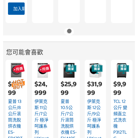
加入購物車
您可能會喜歡
$25,5
$24,
$25,9
$31,9
$9,9
99
999
99
99
99
夏普 13
伊萊克
夏普
伊萊克
TCL 12
公斤/8
斯 11公
10.5公
斯 12公
公斤 變
公斤滾
斤/7公
斤/7公
斤/9公
頻直立
筒洗脫
斤 極淨
斤滾筒
斤 極淨
式洗衣
烘衣機
呵護系
洗脫烘
呵護系
機
ES-
列
衣機 ES-
列
P312TL