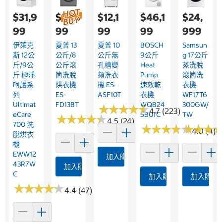
$31,9
$25,5
$12,1
$46,1
$24,
99
99
99
99
999
伊萊克
夏普 13
夏普 10
BOSCH
Samsun
斯 12公
公斤/8
公斤無
9公斤
G 17公斤
斤/9公
公斤滾
孔槽變
Heat
蒸洗脫
斤 極淨
筒洗脫
頻洗衣
Pump
滾筒洗
呵護系
烘衣機
機 ES-
速效乾
衣機
列
ES-
ASF10T
衣機
WF17T6
Ultimat
FD13BT
WQB24
300GW/
★
★
★
★
★
★
★
★
★
★
4.7 (223)
ECare
5B0TC
TW
★
★
★
★
★
★
★
★
★
★
4.5 (24)
700 洗
★
★
★
★
★
★
★
★
★
★
★
★
★
★
★
★
4.0 (4)
脫烘衣
機
EWW12
加入購物車
43R7W
加入購物車
C
加入購物車
加入購物
★
★
★
★
★
★
★
★
★
★
4.4 (47)