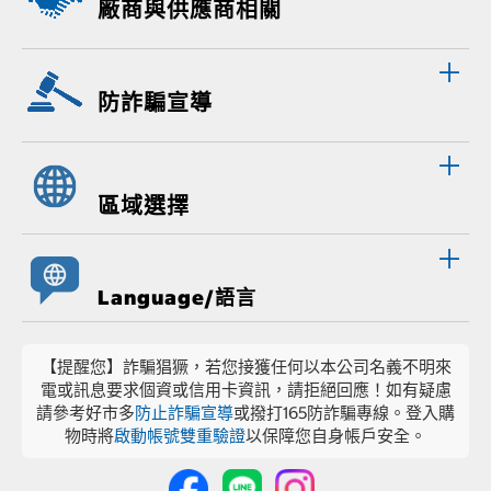
廠商與供應商相關
防詐騙宣導
區域選擇
Language/語言
【提醒您】詐騙猖獗，若您接獲任何以本公司名義不明來
電或訊息要求個資或信用卡資訊，請拒絕回應！如有疑慮
請參考好市多
防止詐騙宣導
或撥打165防詐騙專線。登入購
物時將
啟動帳號雙重驗證
以保障您自身帳戶安全。