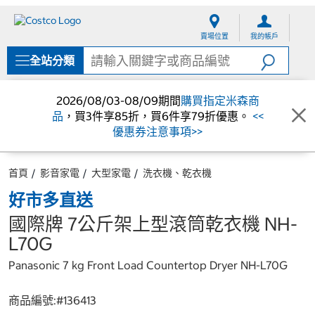
跳
跳
至
至
賣場位置
我的帳戶
內
導
容
覽
全站分類
選
單
2026/08/03-08/09期間
購買指定米森商
品
，買3件享85折，買6件享79折優惠。
<<
優惠券注意事項>>
首頁
影音家電
大型家電
洗衣機、乾衣機
好市多直送
國際牌 7公斤架上型滾筒乾衣機 NH-
L70G
Panasonic 7 kg Front Load Countertop Dryer NH-L70G
商品編號:#
136413