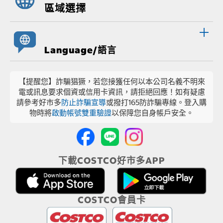
區域選擇
Language/語言
【提醒您】詐騙猖獗，若您接獲任何以本公司名義不明來
電或訊息要求個資或信用卡資訊，請拒絕回應！如有疑慮
請參考好市多
防止詐騙宣導
或撥打165防詐騙專線。登入購
物時將
啟動帳號雙重驗證
以保障您自身帳戶安全。
下載COSTCO好市多APP
COSTCO會員卡