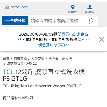
跳
跳
至
至
賣場位置
我的帳戶
內
導
容
覽
全站分類
選
單
2026/08/03-08/09期間
購買指定米森商
品
，買3件享85折，買6件享79折優惠。
<<
優惠券注意事項>>
首頁
影音家電
大型家電
洗衣機、乾衣機
洗衣機容量 10-15 公斤
TCL
12公斤 變頻直立式洗衣機
P312TLG
TCL
12 kg Top Load Inverter Washer P312TLG
商品編號:#
149471