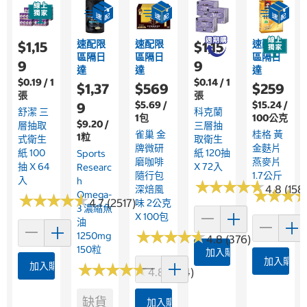
速配限
速配限
速配限
$1,15
$1,15
區隔日
區隔日
區隔日
9
9
達
達
達
$0.19 / 1
$0.14 / 1
$1,37
$569
$259
張
張
$5.69 /
$15.24 /
9
舒潔 三
科克蘭
1包
100公克
$9.20 /
層抽取
三層抽
雀巢 金
桂格 黃
1粒
式衛生
取衛生
牌微研
金麩片
紙 100
紙 120抽
Sports
磨咖啡
燕麥片
抽 X 64
X 72入
Researc
隨行包
1.7公斤
入
H
★
★
★
★
★
★
★
★
★
★
4.8 (158
深焙風
★
★
★
★
★
★
Omega-
★
★
★
★
★
★
★
★
★
★
4.7 (2517)
味 2公克
3 濃縮魚
X 100包
油
★
★
★
★
★
★
★
★
★
★
1250mg
4.8 (376)
150粒
加入購物車
加入購物
加入購物車
★
★
★
★
★
★
★
★
★
★
4.8 (364)
缺貨
加入購物車