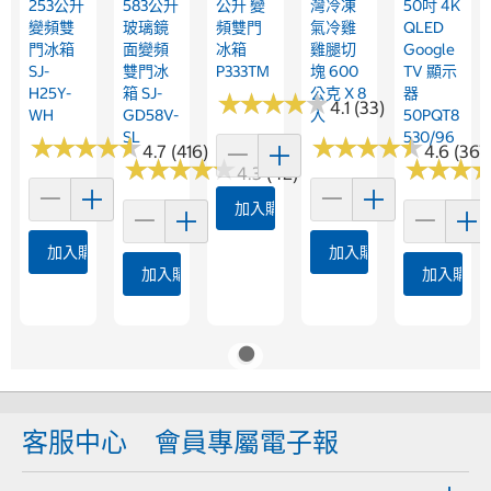
253公升
583公升
公升 變
灣冷凍
50吋 4K
變頻雙
玻璃鏡
頻雙門
氣冷雞
QLED
門冰箱
面變頻
冰箱
雞腿切
Google
SJ-
雙門冰
P333TM
塊 600
TV 顯示
H25Y-
箱 SJ-
公克 X 8
器
★
★
★
★
★
★
★
★
★
★
4.1 (33)
WH
GD58V-
入
50PQT8
SL
530/96
★
★
★
★
★
★
★
★
★
★
★
★
★
★
★
★
★
★
★
★
4.7 (416)
4.6 (367
★
★
★
★
★
★
★
★
★
★
★
★
★
★
★
★
4.3 (42)
加入購物車
加入購物車
加入購物車
加入購物車
加入購物
客服中心
會員專屬電子報