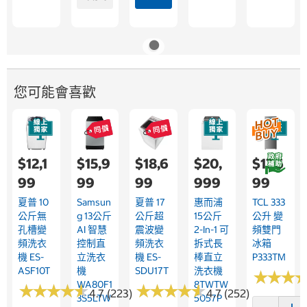
您可能會喜歡
$12,1
$15,9
$18,6
$20,
$17,6
99
99
99
999
99
夏普 10
Samsun
夏普 17
惠而浦
TCL 333
公斤無
G 13公斤
公斤超
15公斤
公升 變
孔槽變
AI 智慧
震波變
2-In-1 可
頻雙門
頻洗衣
控制直
頻洗衣
拆式長
冰箱
機 ES-
立洗衣
機 ES-
棒直立
P333TM
ASF10T
機
SDU17T
洗衣機
★
★
★
★
★
★
WA80F1
8TWTW
★
★
★
★
★
★
★
★
★
★
★
★
★
★
★
★
★
★
★
★
4.7 (223)
4.7 (252)
3S5LTW
5057P