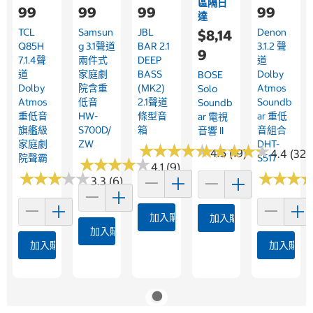
區隔日
99
99
99
99
達
TCL
Samsun
JBL
Denon
$8,14
Q85H
G 3.1聲道
BAR 2.1
3.1.2 聲
9
7.1.4聲
兩件式
DEEP
道
道
家庭劇
BASS
Dolby
BOSE
Dolby
院含重
(MK2)
Atmos
Solo
Atmos
低音
2.1聲道
Soundb
Soundb
重低音
HW-
條型音
Ar 重低
Ar 電視
旗艦級
S700D/
箱
音組合
音響 II
家庭劇
ZW
DHT-
★
★
★
★
★
★
★
★
★
★
★
★
★
★
★
★
★
★
★
★
4.5 (19)
4.4 (32)
院聲霸
S517
★
★
★
★
★
★
★
★
★
★
4.1 (9)
★
★
★
★
★
★
★
★
★
★
★
★
★
★
★
★
3.3 (6)
加入購物車
加入購物車
加入購物車
加入購物車
加入購物