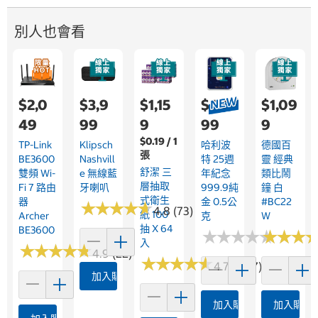
別人也會看
$2,0
$3,9
$1,15
$4,0
$1,09
49
99
9
99
9
$0.19 / 1
TP-Link
Klipsch
哈利波
德國百
張
BE3600
Nashvill
特 25週
靈 經典
舒潔 三
雙頻 Wi-
E 無線藍
年紀念
類比鬧
層抽取
Fi 7 路由
牙喇叭
999.9純
鐘 白
式衛生
器
金 0.5公
#BC22
★
★
★
★
★
★
★
★
★
★
4.8 (73)
紙 100
Archer
克
W
抽 X 64
BE3600
★
★
★
★
★
★
★
★
★
★
★
★
★
★
★
★
入
★
★
★
★
★
★
★
★
★
★
4.9 (22)
★
★
★
★
★
★
★
★
★
★
4.7 (2517)
加入購物車
加入購物車
加入購物