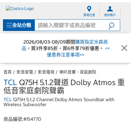
跳
跳
至
至
賣場位置
我的帳戶
內
導
容
覽
全站分類
選
單
2026/08/03-08/09期間
購買指定米森商
品
，買3件享85折，買6件享79折優惠。
<<
優惠券注意事項>>
首頁
影音家電
影音電視
喇叭音響、家庭劇院
TCL
Q75H 5.1.2聲道 Dolby Atmos 重
低音家庭劇院聲霸
TCL
Q75H 5.1.2 Channel Dolby Atmos Soundbar with
Wireless Subwoofer
商品編號:#
154770