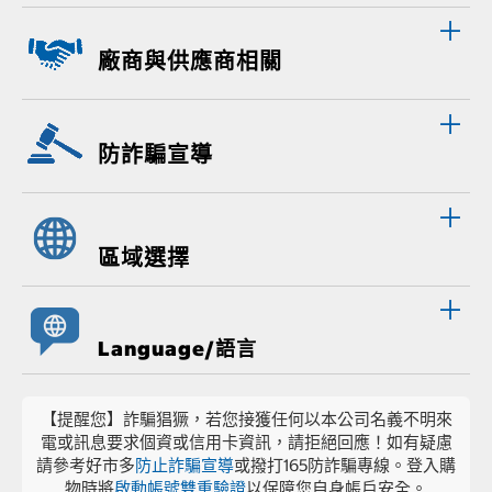
廠商與供應商相關
防詐騙宣導
區域選擇
Language/語言
【提醒您】詐騙猖獗，若您接獲任何以本公司名義不明來
電或訊息要求個資或信用卡資訊，請拒絕回應！如有疑慮
請參考好市多
防止詐騙宣導
或撥打165防詐騙專線。登入購
物時將
啟動帳號雙重驗證
以保障您自身帳戶安全。