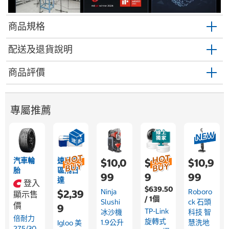
商品規格
配送及退貨說明
商品評價
專屬推薦
汽車輪
速配限
$10,0
$1,59
$10,9
胎
區隔日
99
9
99
達
登入
$639.50
Ninja
Roboro
$2,39
顯示售
/ 1個
Slushi
Ck 石頭
價
9
TP-Link
冰沙機
科技 智
倍耐力
旋轉式
1.9公升
慧洗地
Igloo 美
275/30