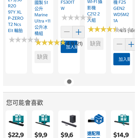
WI-FI 攝
FS301T
機 F25
國製 51
R20
影機
W
GEN2
公升
97Y XL
C212 2
WD5M2
Marine
★
★
★
★
★
★
★
★
★
★
P-ZERO
入組
1A
Ultra +11
T2 Ncs
公升冰
★
★
★
★
★
★
★
★
★
★
★
★
★
★
★
★
4.6 (164
Elt 輪胎
桶組
★
★
★
★
★
★
★
★
★
★
★
★
★
★
★
★
★
★
★
★
缺貨
4.9 (21)
加入購物車
缺貨
加入購物
您可能會喜歡
速配限
$22,9
$9,9
$9,6
$14,9