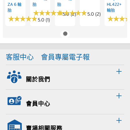
ZA 6 輪
胎
胎
HL422+
胎
輪胎
★
★
★
★
★
★
★
★
★
★
★
★
★
★
★
★
★
★
★
★
5.0 (2)
5.0 (2)
★
★
★
★
★
★
★
★
★
★
★
★
★
★
★
★
5.0 (1)
客服中心
會員專屬電子報
關於我們
會員中心
賣場相關服務