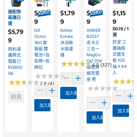
速配限
$14,11
$1,79
$2,19
$1,15
區隔日
9
9
9
9
達
$0.19 / 1
DJI
Kohler
ANKER
$5,79
張
Osmo
Exhale
B2557
9
舒潔 三
360 套
沐浴軟
皮卡丘
層抽取
裝組 雙
水過濾
三合一
飛利浦
式衛生
電池+自
器
MagGo
攜帶式
紙 100
拍棒+收
Qi2 15W
電鬍刀
★
★
★
★
★
★
★
★
★
★
4.5 (327)
抽 X 64
納包
磁吸無
RQ901/
入
線充電
06
★
★
★
★
★
★
★
★
★
★
座 黑
★
★
★
★
★
★
★
★
★
★
★
★
★
★
★
★
2.8 (4)
★
★
★
★
★
★
★
★
★
★
加入購物車
缺貨
加入購物車
加入購物
加入購物車