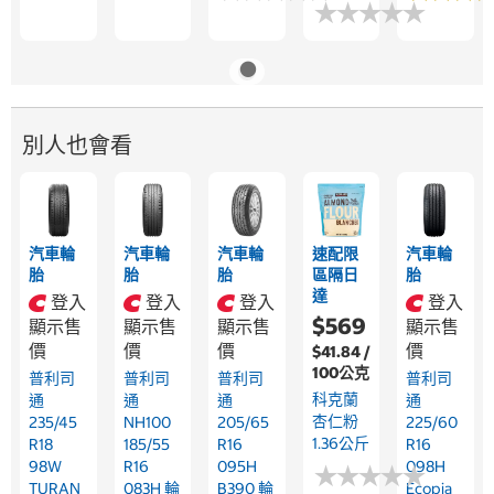
★
★
★
★
★
★
★
★
★
★
別人也會看
汽車輪
汽車輪
汽車輪
速配限
汽車輪
胎
胎
胎
區隔日
胎
達
登入
登入
登入
登入
$569
顯示售
顯示售
顯示售
顯示售
價
價
價
價
$41.84 /
100公克
普利司
普利司
普利司
普利司
科克蘭
通
通
通
通
杏仁粉
235/45
NH100
205/65
225/60
1.36公斤
R18
185/55
R16
R16
98W
R16
095H
098H
★
★
★
★
★
★
★
★
★
★
TURAN
083H 輪
B390 輪
Ecopia