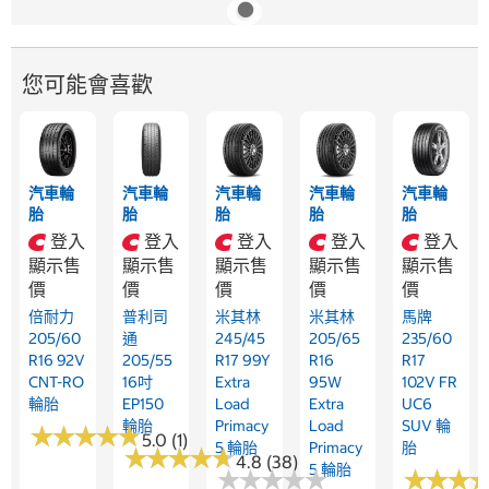
您可能會喜歡
汽車輪
汽車輪
汽車輪
汽車輪
汽車輪
胎
胎
胎
胎
胎
登入
登入
登入
登入
登入
顯示售
顯示售
顯示售
顯示售
顯示售
價
價
價
價
價
倍耐力
普利司
米其林
米其林
馬牌
205/60
通
245/45
205/65
235/60
R16 92V
205/55
R17 99Y
R16
R17
CNT-RO
16吋
Extra
95W
102V FR
輪胎
EP150
Load
Extra
UC6
輪胎
Primacy
Load
SUV 輪
★
★
★
★
★
★
★
★
★
★
5.0 (1)
5 輪胎
Primacy
胎
★
★
★
★
★
★
★
★
★
★
4.8 (38)
5 輪胎
★
★
★
★
★
★
★
★
★
★
★
★
★
★
★
★