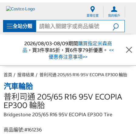
跳
跳
至
至
賣場位置
我的帳戶
內
導
容
覽
全站分類
選
單
2026/08/03-08/09期間
購買指定米森商
品
，買3件享85折，買6件享79折優惠。
<<
優惠券注意事項>>
首頁
搜尋結果
普利司通 205/65 R16 95V ECOPIA EP300 輪胎
汽車輪胎
普利司通 205/65 R16 95V ECOPIA
EP300 輪胎
Bridgestone 205/65 R16 95V ECOPIA EP300 Tire
商品編號:#
161236