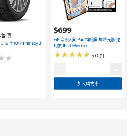
$699
示售價
EiP 奈米2膜 IPad類紙膜 抗藍光版 適
 19吋 101Y Primacy 3
用於 IPad Mini 6/7
★
★
★
★
★
★
★
★
★
★
5.0 (1)
★
★
★
★
加入購物車