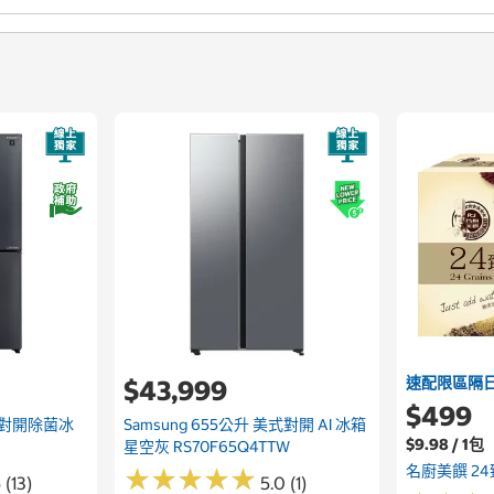
速配限區隔
$43,999
$499
字對開除菌冰
Samsung 655公升 美式對開 AI 冰箱
$9.98 / 1包
星空灰 RS70F65Q4TTW
名廚美饌 24臻
★
★
★
★
★
★
★
★
★
★
 (13)
5.0 (1)