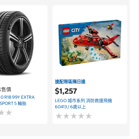
速配限區隔日達
示售價
$1,257
0 R18 99Y EXTRA
LEGO 城市系列 消防救援飛機
 SPORT 5 輪胎
60413 / 6歲以上
★
★
★
★
★
★
★
★
★
★
★
★
★
★