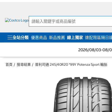
跳
跳
至
至
內
導
容
覽
選
單
全站分類
優惠商品
新品推薦
線上獨家
速配限區隔日
2026/08/03-08
首頁
搜尋結果
普利司通 245/40R20 *99Y Potenza Sport 輪胎