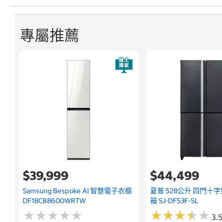
專屬推薦
$39,999
$44,499
Samsung Bespoke AI 智慧電子衣櫥
夏普 528公升 四門十
DF18CB8600WRTW
箱 SJ-DF53F-SL
★
★
★
★
★
★
★
★
★
★
★
★
★
★
★
★
★
★
★
★
3.5