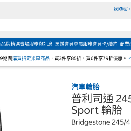
我的帳戶
達
品牌精選
賣場服務與訊息
黑鑽會員專屬服務
會員卡/續約
商業
/09期間
購買指定米森商品
，買3件享85折，買6件享79折優惠。
汽車輪胎
普利司通 245/
Sport 輪胎
Bridgestone 245/4