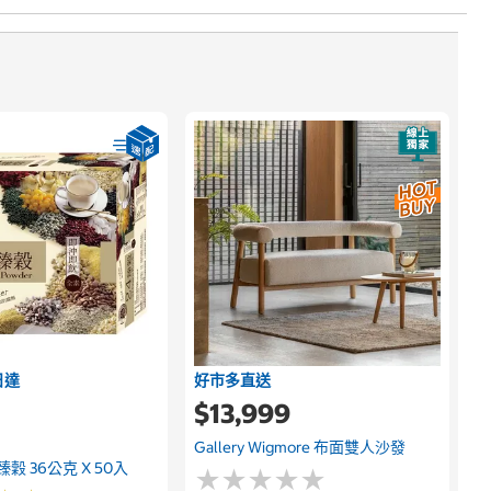
日達
好市多直送
$13,999
Gallery Wigmore 布面雙人沙發
穀 36公克 X 50入
★
★
★
★
★
★
★
★
★
★