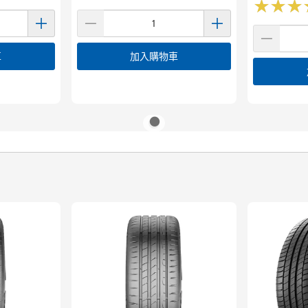
★
★
★
★
★
★
車
加入購物車