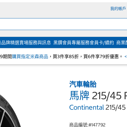
我的帳戶
達
品牌精選
賣場服務與訊息
黑鑽會員專屬服務
會員卡/續約
商業
/09期間
購買指定米森商品
，買3件享85折，買6件享79折優惠。
汽車輪胎
馬牌
215/45
Continental
215/45
商品編號:#
147792