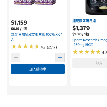
速配限區隔日達
$1,159
$1,379
$0.19 / 1張
$9.20 / 1粒
舒潔 三層抽取式衛生紙 100抽 X 64
入
Sports Research Om
1250mg 150粒
★
★
★
★
★
★
★
★
★
★
4.7 (2517)
★
★
★
★
★
★
★
★
★
★
4.
缺貨
加入購物車