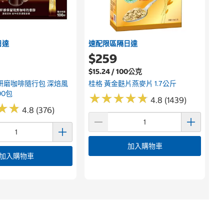
日達
速配限區隔日達
$259
$15.24 / 100公克
研磨咖啡隨行包 深焙風
桂格 黃金麩片燕麥片 1.7公斤
00包
★
★
★
★
★
★
★
★
★
★
4.8 (1439)
★
★
★
★
4.8 (376)
加入購物車
加入購物車