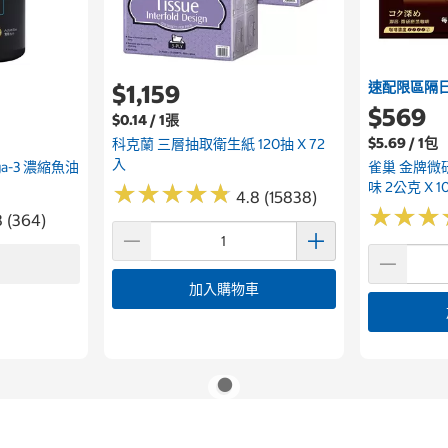
速配限區隔
$1,159
$569
$0.14 / 1張
$5.69 / 1包
科克蘭 三層抽取衛生紙 120抽 X 72
入
ega-3 濃縮魚油
雀巢 金牌微
味 2公克 X 1
★
★
★
★
★
★
★
★
★
★
4.8 (15838)
★
★
★
★
★
★
8 (364)
加入購物車