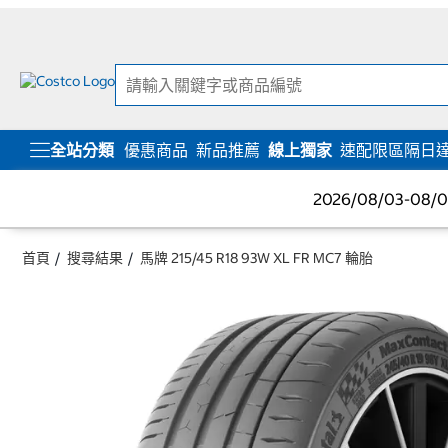
跳
跳
至
至
內
導
容
覽
選
單
全站分類
優惠商品
新品推薦
線上獨家
速配限區隔日
2026/08/03-08
首頁
搜尋結果
馬牌 215/45 R18 93W XL FR MC7 輪胎