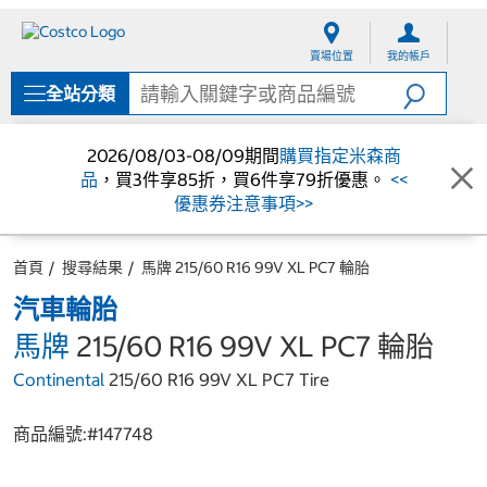
跳
跳
至
至
賣場位置
我的帳戶
內
導
容
覽
全站分類
選
單
2026/08/03-08/09期間
購買指定米森商
品
，買3件享85折，買6件享79折優惠。
<<
優惠券注意事項>>
首頁
搜尋結果
馬牌 215/60 R16 99V XL PC7 輪胎
汽車輪胎
馬牌
215/60 R16 99V XL PC7 輪胎
Continental
215/60 R16 99V XL PC7 Tire
商品編號:#
147748