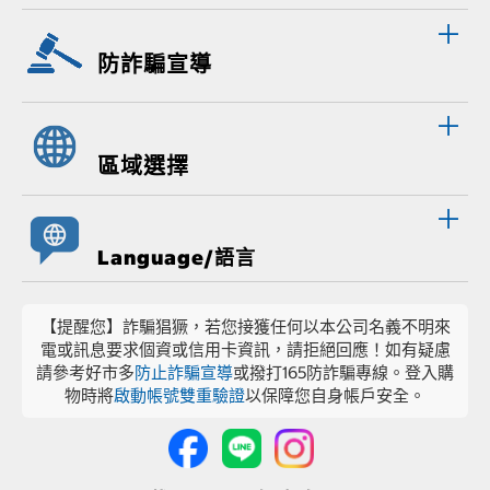
防詐騙宣導
區域選擇
Language/語言
【提醒您】詐騙猖獗，若您接獲任何以本公司名義不明來
電或訊息要求個資或信用卡資訊，請拒絕回應！如有疑慮
請參考好市多
防止詐騙宣導
或撥打165防詐騙專線。登入購
物時將
啟動帳號雙重驗證
以保障您自身帳戶安全。