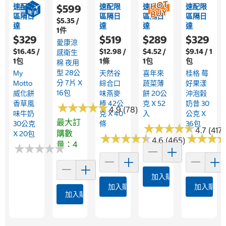
速配限
速配限
速配限
速配限
$599
區隔日
區隔日
區隔日
區隔日
$5.35 /
達
達
達
達
1件
$329
$519
$289
$329
愛康涼
$16.45 /
$12.98 /
$4.52 /
$9.14 / 1
感衛生
1包
1條
1包
包
棉 夜用
型 28公
My
天然谷
喜年來
桂格 莓
分 7片 X
Motto
綜合口
蔬菜薄
好果漾
16包
威化餅
味燕麥
餅 20公
沖泡榖
香草風
棒 42公
克 X 52
奶昔 30
★
★
★
★
★
★
★
★
★
★
4.9 (78)
味牛奶
克 X 40
入
公克 X
最大訂
30公克
條
36包
★
★
★
★
★
★
★
★
★
★
4.7 (417)
購數
X 20包
★
★
★
★
★
★
★
★
★
★
★
★
★
★
★
★
4.6 (465)
量：4
★
★
★
★
★
★
★
★
★
★
加入購物車
加入購物車
加入購物
加入購物車