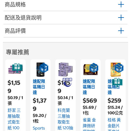
商品規格
配送及退貨說明
商品評價
專屬推薦
速配限
速配限
速配限
$1,15
$1,15
區隔日
區隔日
區隔日
9
9
達
達
達
$0.19 / 1
$0.14 / 1
$1,37
$569
$259
張
張
$5.69 /
$15.24 /
9
舒潔 三
科克蘭
1包
100公克
$9.20 /
層抽取
三層抽
雀巢 金
桂格 黃
1粒
式衛生
取衛生
牌微研
金麩片
紙 100
紙 120抽
Sports