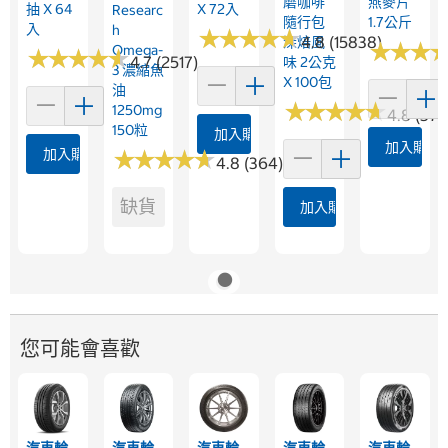
磨咖啡
燕麥片
抽 X 64
X 72入
Researc
隨行包
1.7公斤
入
H
★
★
★
★
★
★
★
★
★
★
4.8 (15838)
深焙風
★
★
★
★
★
★
Omega-
★
★
★
★
★
★
★
★
★
★
4.7 (2517)
味 2公克
3 濃縮魚
X 100包
油
★
★
★
★
★
★
★
★
★
★
1250mg
4.8 (376
150粒
加入購物車
加入購物
加入購物車
★
★
★
★
★
★
★
★
★
★
4.8 (364)
缺貨
加入購物車
您可能會喜歡
汽車輪
汽車輪
汽車輪
汽車輪
汽車輪