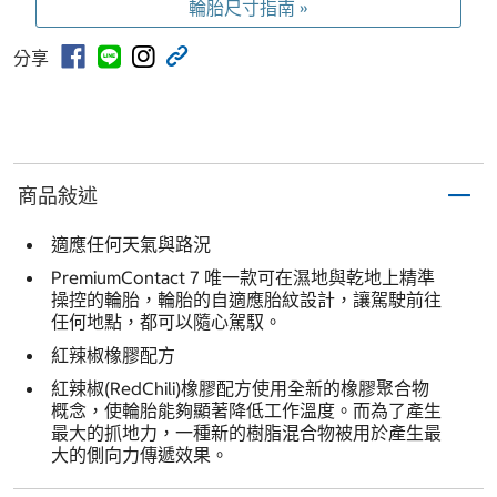
輪胎尺寸指南 »
分享
商品敍述
適應任何天氣與路況
PremiumContact 7 唯一款可在濕地與乾地上精準
操控的輪胎，輪胎的自適應胎紋設計，讓駕駛前往
任何地點，都可以隨心駕馭。
紅辣椒橡膠配方
紅辣椒(RedChili)橡膠配方使用全新的橡膠聚合物
概念，使輪胎能夠顯著降低工作溫度。而為了產生
最大的抓地力，一種新的樹脂混合物被用於產生最
大的側向力傳遞效果。