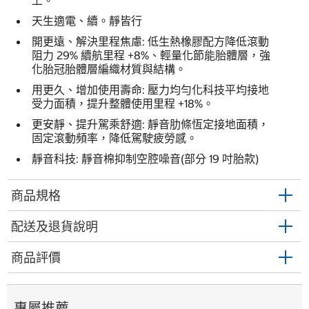
上。
天生適電、續。靜皆行
開更遠、解決里程焦慮: 低生熱橡膠配方降低滾動
阻力 29% 續航里程 +8%、輕量化節能胎體層，強
化胎冠胎體層編織材質與結構。
用更久、增加使用壽命: 壓力均勻化科技平均接地
受力面積，提升整體使用里程 +18%。
更安靜、提升駕乘舒適: 靜音肋條恆定接地面積，
固定滾動頻率，降低駕駛疲勞感。
靜音科技: 靜音棉抑制空腔噪音(部分 19 吋胎款)
商品規格
配送及退貨說明
商品評價
專屬推薦