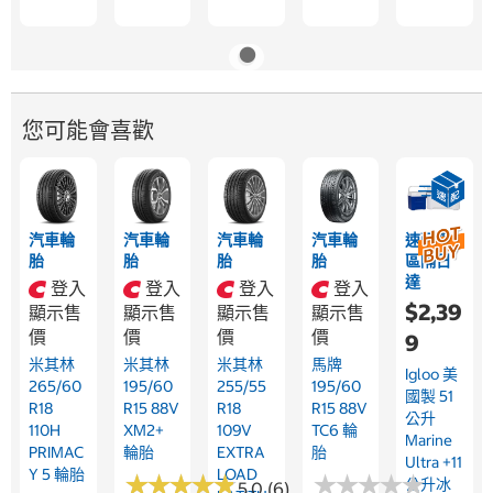
您可能會喜歡
汽車輪
汽車輪
汽車輪
汽車輪
速配限
胎
胎
胎
胎
區隔日
達
登入
登入
登入
登入
$2,39
顯示售
顯示售
顯示售
顯示售
價
價
價
價
9
米其林
米其林
米其林
馬牌
Igloo 美
265/60
195/60
255/55
195/60
國製 51
R18
R15 88V
R18
R15 88V
公升
110H
XM2+
109V
TC6 輪
Marine
PRIMAC
輪胎
EXTRA
胎
Ultra +11
Y 5 輪胎
LOAD
★
★
★
★
★
★
★
★
★
★
★
★
★
★
★
★
★
★
★
★
公升冰
5.0 (6)