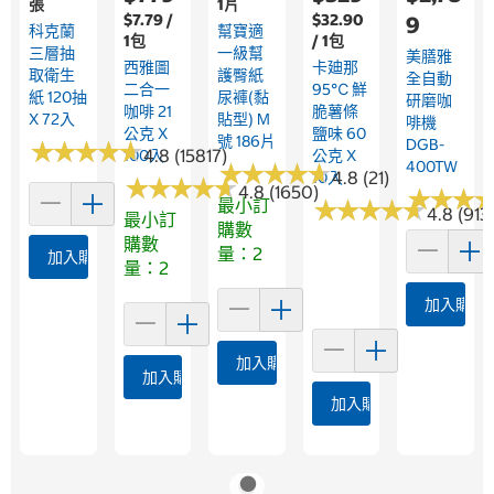
張
1片
$7.79 /
$32.90
9
科克蘭
幫寶適
1包
/ 1包
三層抽
一級幫
美膳雅
西雅圖
卡廸那
取衛生
護臀紙
全自動
二合一
95℃ 鮮
紙 120抽
尿褲(黏
研磨咖
咖啡 21
脆薯條
X 72入
貼型) M
啡機
公克 X
鹽味 60
號 186片
DGB-
★
★
★
★
★
★
★
★
★
★
4.8 (15817)
100入
公克 X
400TW
★
★
★
★
★
★
★
★
★
★
4.8 (21)
10入
★
★
★
★
★
★
★
★
★
★
4.8 (1650)
★
★
★
★
★
★
最小訂
★
★
★
★
★
★
★
★
★
★
4.8 (913
最小訂
購數
購數
量：2
加入購物車
量：2
加入購物
加入購物車
加入購物車
加入購物車