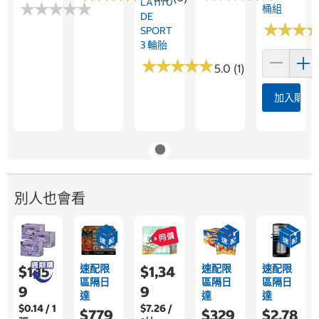
LATITU
★
★
★
★
★
★
★
★
★
★
桶組
DE
★
★
★
★
★
★
SPORT
3 輪胎
★
★
★
★
★
★
★
★
★
★
5.0 (1)
加入購物
別人也會看
速配限
速配限
速配限
$1,15
$1,34
區隔日
區隔日
區隔日
9
9
達
達
達
$0.14 / 1
$7.26 /
$779
$329
$2,78