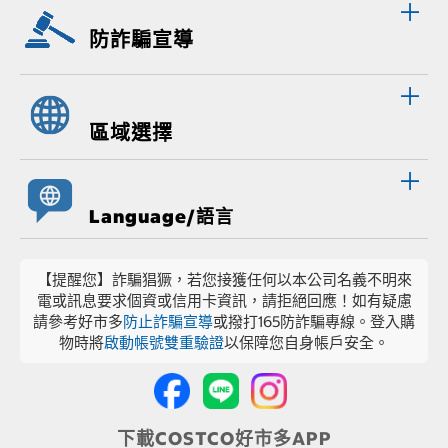
防詐騙宣導
區域選擇
Language/語言
【提醒您】詐騙猖獗，若您接獲任何以本公司名義不明來
電或訊息要求個資或信用卡資訊，請拒絕回應！如有疑慮
請參考好市多
防止詐騙宣導
或撥打165防詐騙專線。登入購
物時將
啟動帳號雙重驗證
以保障您自身帳戶安全。
下載COSTCO好市多APP