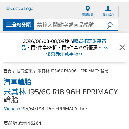
跳
跳
至
至
賣場位置
我的帳戶
內
導
容
覽
全站分類
選
單
2026/08/03-08/09期間
購買指定米森商
品
，買3件享85折，買6件享79折優惠。
<<
優惠券注意事項>>
首頁
搜尋結果
米其林 195/60 R18 96H EPRIMACY 輪胎
汽車輪胎
米其林
195/60 R18 96H EPRIMACY
輪胎
Michelin
195/60 R18 96H EPRIMACY Tire
商品編號:#
146264