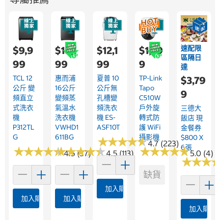
速配限
$9,9
$18,1
$12,1
$1,29
區隔日
99
99
99
9
達
TCL 12
惠而浦
夏普 10
TP-Link
$3,79
公斤 變
16公斤
公斤無
Tapo
9
頻直立
變頻蒸
孔槽變
C510W
式洗衣
氣溫水
頻洗衣
戶外旋
三德大
機
洗衣機
機 ES-
轉式防
飯店 現
P312TL
VWHD1
ASF10T
護 WiFi
金餐券
G
611BG
攝影機
$800 X
★
★
★
★
★
★
★
★
★
★
4.7 (223)
6張
★
★
★
★
★
★
★
★
★
★
★
★
★
★
★
★
★
★
★
★
★
★
★
★
★
★
★
★
★
★
4.5 (37)
4.5 (113)
5.0 (4)
★
★
★
★
★
★
缺貨
加入購物車
加入購物車
加入購物車
加入購物