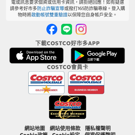
電或訊息要求個資或信用卡資訊，請拒絕回應！如有疑慮
請參考好市多
防止詐騙宣導
或撥打165防詐騙專線。登入購
物時將
啟動帳號雙重驗證
以保障您自身帳戶安全。
下載COSTCO好市多APP
COSTCO會員卡
網站地圖
網站使用條款
隱私權聲明
Cookie政策
Cookie設定
個資保護聲明