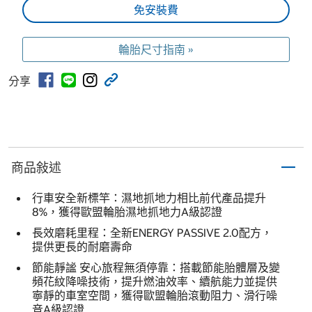
免安裝費
輪胎尺寸指南 »
分享
商品敍述
行車安全新標竿：濕地抓地力相比前代產品提升
8%，獲得歐盟輪胎濕地抓地力A級認證
長效磨耗里程：全新ENERGY PASSIVE 2.0配方，
提供更長的耐磨壽命
節能靜謐 安心旅程無須停靠：搭載節能胎體層及變
頻花紋降噪技術，提升燃油效率、續航能力並提供
寧靜的車室空間，獲得歐盟輪胎滾動阻力、滑行噪
音A級認證