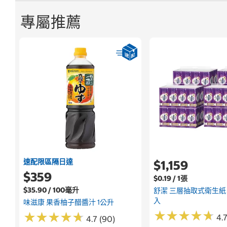
專屬推薦
速配限區隔日達
$1,159
$359
$0.19 / 1張
$35.90 / 100毫升
舒潔 三層抽取式衛生紙 10
入
味滋康 果香柚子醋醬汁 1公升
★
★
★
★
★
★
★
★
★
★
★
★
★
★
★
★
★
★
★
★
4.7
4.7 (90)