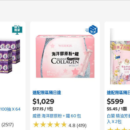
速配限區隔日達
速配限區隔
$1,029
$599
$17.15 / 1包
$5.45 / 1顆
0抽 X 64
威德 海洋膠原粉 + 鐵 60 包
白蘭 精油芳
入 X 2包
★
★
★
★
★
★
★
★
★
★
 (2517)
4.8 (419)