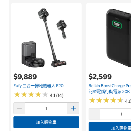
$9,889
$2,599
Eufy 三合一掃地機器人 E20
Belkin BoostCharge 
記型電腦行動電源 20K
★
★
★
★
★
★
★
★
★
★
4.1 (14)
★
★
★
★
★
★
★
★
★
★
4.
加入購物車
加入購物