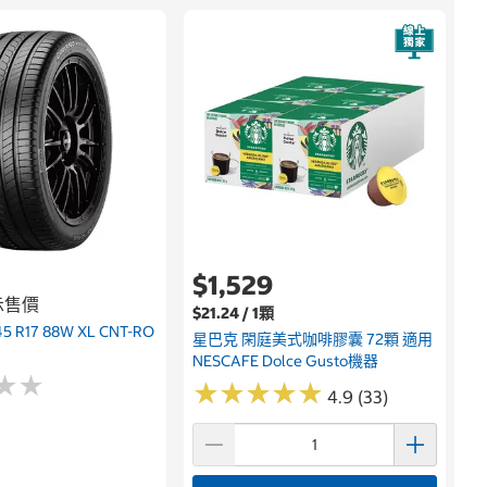
$1,529
示售價
$21.24 / 1顆
 R17 88W XL CNT-RO
星巴克 閑庭美式咖啡膠囊 72顆 適用
NESCAFE Dolce Gusto機器
★
★
★
★
★
★
★
★
★
★
★
★
★
★
4.9 (33)