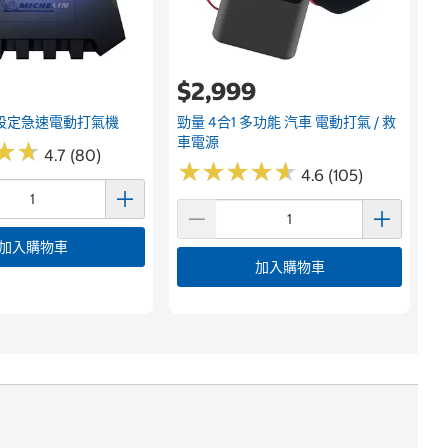
$2,999
設定急速電動打氣機
勁量 4合1 多功能 汽車 電動打氣 / 救
車電源
★
★
★
★
4.7 (80)
★
★
★
★
★
★
★
★
★
★
4.6 (105)
加入購物車
加入購物車