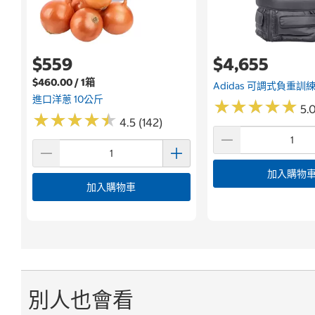
$559
$4,655
$460.00 / 1箱
Adidas 可調式負重訓
進口洋蔥 10公斤
★
★
★
★
★
★
★
★
★
★
5.0
★
★
★
★
★
★
★
★
★
★
4.5 (142)
加入購物
加入購物車
別人也會看