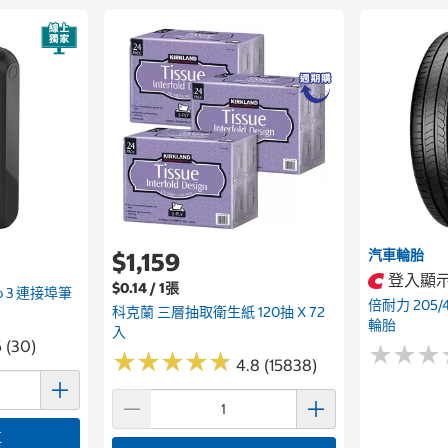
汽車輪胎
$1,159
登入顯
$0.14 / 1張
Pro 3 連接埠筆
倍耐力 205/45
科克蘭 三層抽取衛生紙 120抽 X 72
輪胎
入
6 (30)
★
★
★
★
★
★
★
★
★
★
★
★
★
★
★
★
4.8 (15838)
車