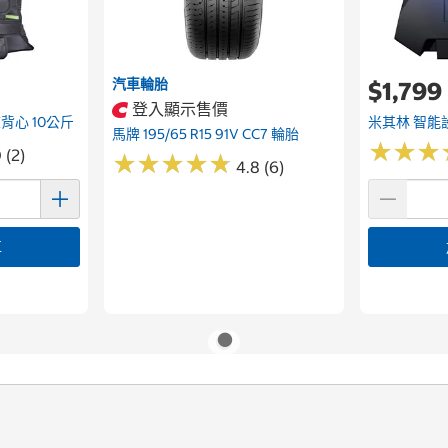
汽車輪胎
$1,799
登入顯示售價
練背心 10公斤
米其林 智能
馬牌 195/65 R15 91V CC7 輪胎
★
★
★
★
★
★
 (2)
★
★
★
★
★
★
★
★
★
★
4.8 (6)
車