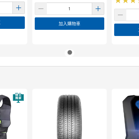
★
★
★
★
★
★
車
加入購物車