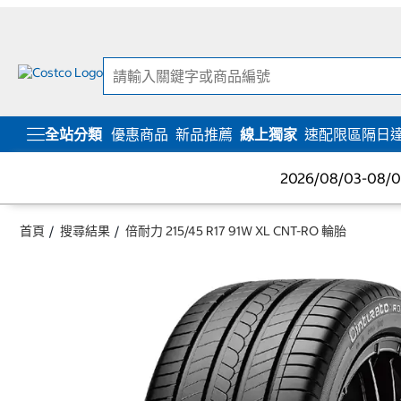
跳
跳
至
至
內
導
容
覽
選
單
全站分類
優惠商品
新品推薦
線上獨家
速配限區隔日
2026/08/03-08
首頁
搜尋結果
倍耐力 215/45 R17 91W XL CNT-RO 輪胎