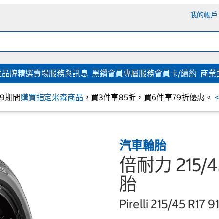
我的帳戶
達
品牌精選
賣場服務與訊息
黑鑽會員專屬服務
會員卡/續約
商業
/09期間
購買指定米森商品
，買3件享85折，買6件享79折優惠。
汽車輪胎
倍耐力 215/45
胎
Pirelli 215/45 R17