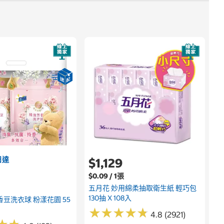
日達
$1,129
$0.09 / 1張
五月花 妙用綿柔抽取衛生紙 輕巧包
130抽 X 108入
香豆洗衣球 粉漾花園 55
★
★
★
★
★
★
★
★
★
★
4.8 (2921)