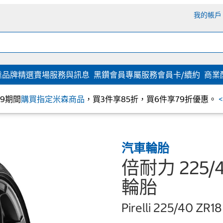
我的帳戶
達
品牌精選
賣場服務與訊息
黑鑽會員專屬服務
會員卡/續約
商業
/09期間
購買指定米森商品
，買3件享85折，買6件享79折優惠。
汽車輪胎
倍耐力 225/40
輪胎
Pirelli 225/40 ZR1