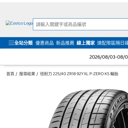
跳
跳
至
至
內
導
容
覽
選
單
全站分類
優惠商品
新品推薦
線上獨家
速配限區隔日
2026/08/03-08
首頁
搜尋結果
倍耐力 225/40 ZR18 92YXL P-ZERO KS 輪胎