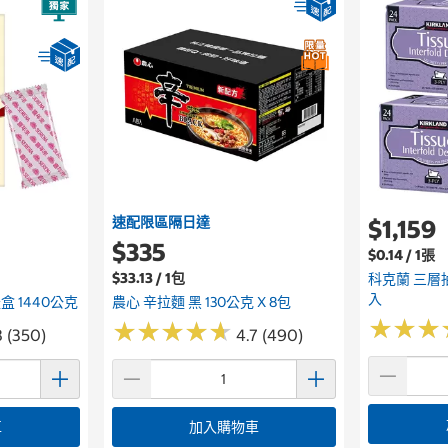
速配限區隔日達
$1,159
$335
$0.14 / 1張
$33.13 / 1包
科克蘭 三層抽
入
 1440公克
農心 辛拉麵 黑 130公克 X 8包
★
★
★
★
★
★
★
★
★
★
★
★
★
★
★
★
8 (350)
4.7 (490)
車
加入購物車