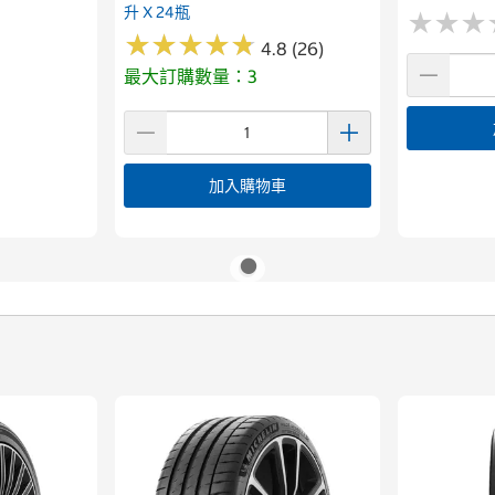
升 X 24瓶
★
★
★
★
★
★
★
★
★
★
★
★
★
★
★
★
4.8 (26)
最大訂購數量：3
加入購物車