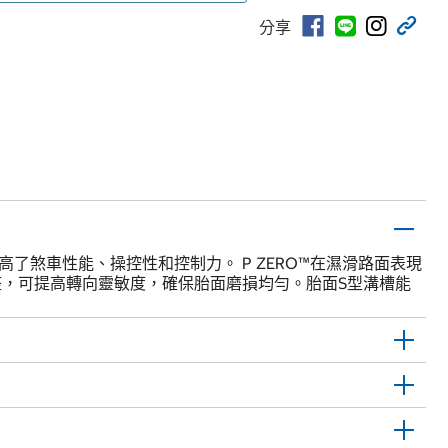
分享
了煞車性能、操控性和控制力。 P ZERO™在濕滑路面表現
整，可提高轉向靈敏度，確保胎面磨損均勻。胎面S型溝槽能