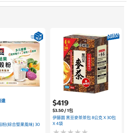
日達
$419
$3.50 / 1包
伊藤園 黑豆麥茶茶包 8公克 X 30包
X 4袋
粉(綜合堅果風味) 30
★
★
★
★
★
★
★
★
★
★