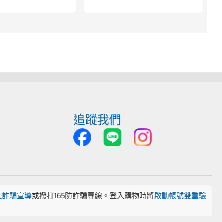
追蹤我們
止詐騙宣導
或撥打165防詐騙專線。登入購物時將
啟動帳號雙重驗