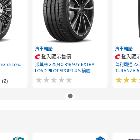
汽車輪胎
汽車輪胎
登入顯示售價
登入顯
Extra Load
米其林 225/40 R18 92Y EXTRA
普利司通 225/
LOAD PILOT SPORT 4 S 輪胎
TURANZA 
★
★
★
★
★
★
★
★
★
★
★
★
★
★
★
★
 (2)