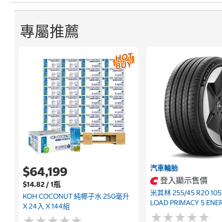
專屬推薦
汽車輪胎
$64,199
登入顯示售價
$14.82 / 1瓶
米其林 255/45 R20 10
KOH COCONUT 純椰子水 250毫升
LOAD PRIMACY 5 EN
X 24入 X 144組
★
★
★
★
★
★
★
★
★
★
★
★
★
★
★
★
★
★
★
★