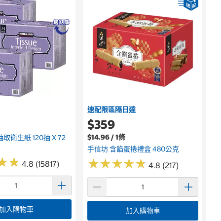
速配限區隔日達
$359
$14.96 / 1條
取衛生紙 120抽 X 72
手信坊 含餡蛋捲禮盒 480公克
★
★
★
★
★
★
★
★
★
★
★
★
★
★
4.8 (15817)
4.8 (217)
加入購物車
加入購物車