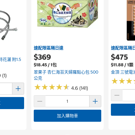
速配限區隔日達
速配限區隔
$369
$475
手持花灑 附1.5
$18.45 / 1包
$11.88 / 1顆
翠果子 杏仁海苔天婦羅點心包 500
金頂 三號電池
 (1)
公克
★
★
★
★
★
★
★
★
★
★
★
★
★
★
★
★
4.6 (141)
車
加入購物車