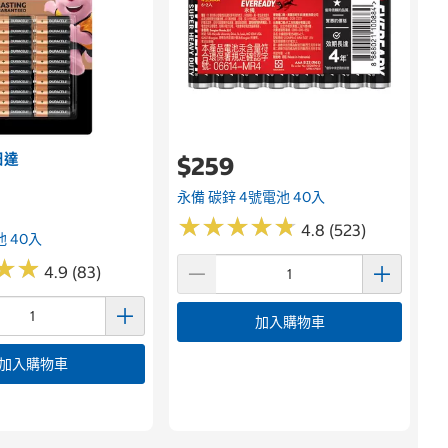
日達
$259
永備 碳鋅 4號電池 40入
★
★
★
★
★
★
★
★
★
★
4.8 (523)
 40入
★
★
★
★
4.9 (83)
加入購物車
加入購物車