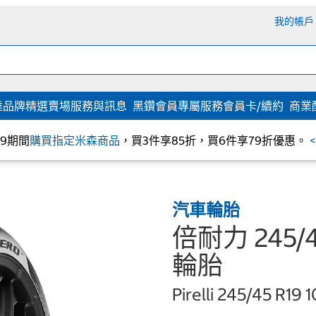
我的帳戶
達
品牌精選
賣場服務與訊息
黑鑽會員專屬服務
會員卡/續約
商業
/09期間
購買指定米森商品
，買3件享85折，買6件享79折優惠。
汽車輪胎
倍耐力 245/45
輪胎
Pirelli 245/45 R19