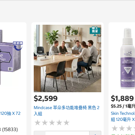
$2,599
$1,889
$5.25 / 1毫
Mindcase 萃朵多功能堆疊椅 黑色 2
0抽 X 72
Skin Tech
入組
組 120毫升 X
★
★
★
★
★
★
★
★
★
★
★
★
★
★
★
★
8 (15833)