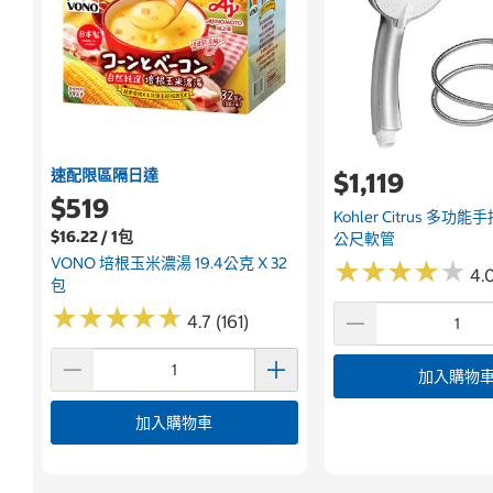
速配限區隔日達
$1,119
$519
Kohler Citrus 多功能
$16.22 / 1包
公尺軟管
VONO 培根玉米濃湯 19.4公克 X 32
★
★
★
★
★
★
★
★
★
★
4.0
包
★
★
★
★
★
★
★
★
★
★
4.7 (161)
加入購物
加入購物車