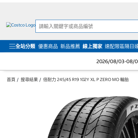
跳
跳
至
至
內
導
容
覽
選
單
全站分類
優惠商品
新品推薦
線上獨家
速配限區隔日
2026/08/03-08
首頁
搜尋結果
倍耐力 245/45 R19 102Y XL P ZERO MO 輪胎