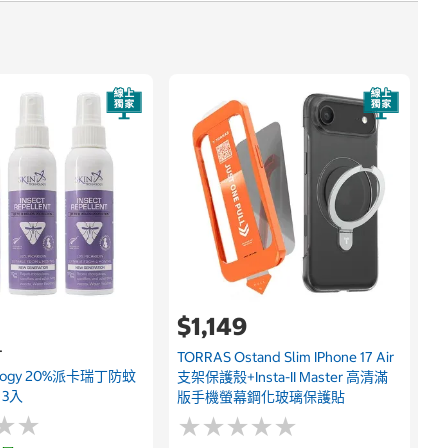
$1,149
升
TORRAS Ostand Slim IPhone 17 Air
nology 20%派卡瑞丁防蚊
支架保護殼+Insta-II Master 高清滿
 3入
版手機螢幕鋼化玻璃保護貼
★
★
★
★
★
★
★
★
★
★
★
★
★
★