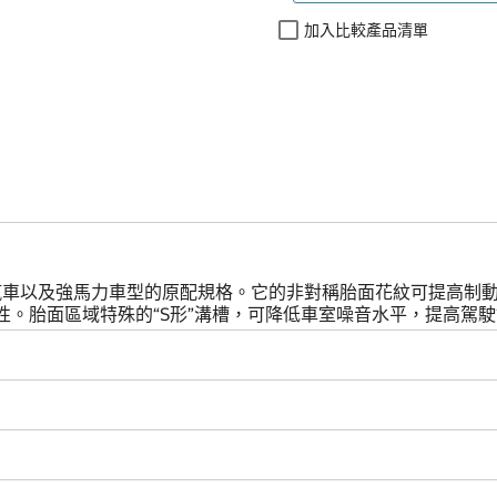
加入比較產品清單
能的汽車以及強馬力車型的原配規格。它的非對稱胎面花紋可提高
。胎面區域特殊的“S形”溝槽，可降低車室噪音水平，提高駕