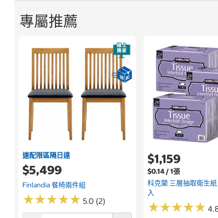
專屬推薦
速配限區隔日達
$1,159
$5,499
$0.14 / 1張
科克蘭 三層抽取衛生紙 12
Finlandia 餐椅兩件組
入
★
★
★
★
★
★
★
★
★
★
5.0 (2)
★
★
★
★
★
★
★
★
★
★
4.