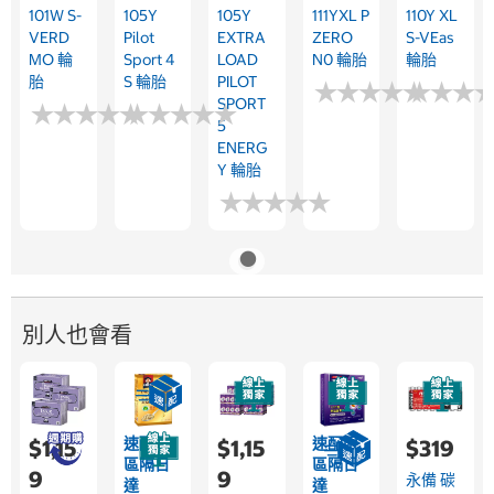
101W S-
105Y
105Y
111YXL P
110Y XL
VERD
Pilot
EXTRA
ZERO
S-VEas
MO 輪
Sport 4
LOAD
N0 輪胎
輪胎
胎
S 輪胎
PILOT
★
★
★
★
★
★
★
★
★
★
★
★
★
★
★
★
SPORT
★
★
★
★
★
★
★
★
★
★
★
★
★
★
★
★
★
★
★
★
5
ENERG
Y 輪胎
★
★
★
★
★
★
★
★
★
★
別人也會看
速配限
速配限
$1,15
$1,15
$319
區隔日
區隔日
9
9
永備 碳
達
達