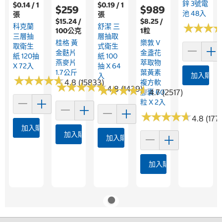
鋅 3號電
$0.14 / 1
$0.19 / 1
$259
$989
池 48入
張
張
$15.24 /
$8.25 /
★
★
★
★
★
★
科克蘭
舒潔 三
100公克
1粒
三層抽
層抽取
桂格 黃
樂敦 V
取衛生
式衛生
金麩片
金盞花
紙 120抽
紙 100
燕麥片
萃取物
X 72入
抽 X 64
1.7公斤
葉黃素
加入購物
入
★
★
★
★
★
★
★
★
★
★
4.8 (15833)
複方軟
★
★
★
★
★
★
★
★
★
★
★
★
★
★
★
★
★
★
★
★
4.8 (1439)
4.7 (2517)
膠囊 60
粒 X 2入
★
★
★
★
★
★
★
★
★
★
4.8 (177
加入購物車
加入購物車
加入購物車
加入購物車