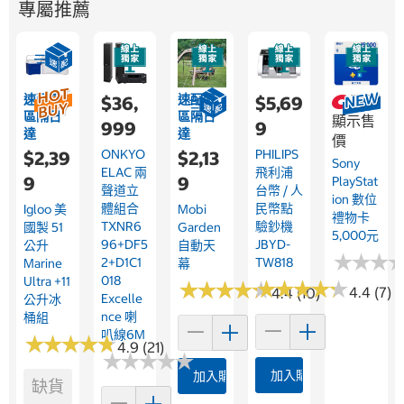
專屬推薦
速配限
速配限
$36,
$5,69
登入
區隔日
區隔日
顯示售
999
9
達
達
價
ONKYO
PHILIPS
$2,39
$2,13
Sony
ELAC 兩
飛利浦
9
9
PlayStat
聲道立
台幣 / 人
Ion 數位
體組合
民幣點
Igloo 美
Mobi
禮物卡
TXNR6
驗鈔機
國製 51
Garden
5,000元
96+DF5
JBYD-
公升
自動天
★
★
★
★
★
★
2+D1C1
TW818
Marine
幕
018
Ultra +11
★
★
★
★
★
★
★
★
★
★
★
★
★
★
★
★
★
★
★
★
4.4 (7)
4.4 (10)
Excelle
公升冰
Nce 喇
桶組
叭線6M
★
★
★
★
★
★
★
★
★
★
4.9 (21)
★
★
★
★
★
★
★
★
★
★
加入購物車
加入購物車
缺貨