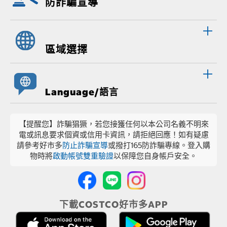
防詐騙宣導
區域選擇
Language/語言
【提醒您】詐騙猖獗，若您接獲任何以本公司名義不明來
電或訊息要求個資或信用卡資訊，請拒絕回應！如有疑慮
請參考好市多
防止詐騙宣導
或撥打165防詐騙專線。登入購
物時將
啟動帳號雙重驗證
以保障您自身帳戶安全。
下載COSTCO好市多APP