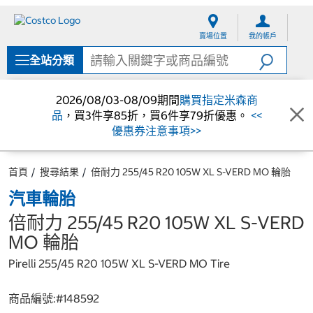
跳
跳
至
至
賣場位置
我的帳戶
內
導
容
覽
全站分類
選
單
2026/08/03-08/09期間
購買指定米森商
品
，買3件享85折，買6件享79折優惠。
<<
優惠券注意事項>>
首頁
搜尋結果
倍耐力 255/45 R20 105W XL S-VERD MO 輪胎
汽車輪胎
倍耐力 255/45 R20 105W XL S-VERD
MO 輪胎
Pirelli 255/45 R20 105W XL S-VERD MO Tire
商品編號:#
148592