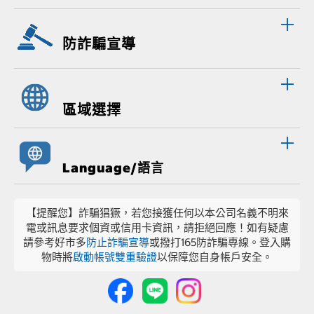
防詐騙宣導
區域選擇
Language/語言
【提醒您】詐騙猖獗，若您接獲任何以本公司名義不明來
電或訊息要求個資或信用卡資訊，請拒絕回應！如有疑慮
請參考好市多
防止詐騙宣導
或撥打165防詐騙專線。登入購
物時將
啟動帳號雙重驗證
以保障您自身帳戶安全。