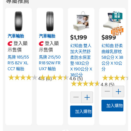
專屬推薦
汽車輪胎
汽車輪胎
$1,199
$899
登入顯
登入顯
幻知曲 雙人
幻知曲 舒柔
示售價
示售價
加大天然舒
曲線乳膠枕
馬牌 185/55
馬牌 215/50
柔防水保潔
58公分 X 38
R15 82V XL
R18 92W FR
墊 183公分
公分 X 10公
CC7 輪胎
UX7 輪胎
X 190公分 X
分
38公分
★
★
★
★
★
★
★
★
★
★
★
★
★
★
★
★
★
★
★
★
★
★
★
★
★
★
★
★
4.3 (6)
4.6 (5)
★
★
★
★
★
★
★
★
★
★
4.8 (5)
加入購物車
加入購物車