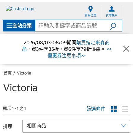
跳
跳
至
至
賣場位置
我的帳戶
內
導
容
覽
全站分類
選
單
2026/08/03-08/09期間
購買指定米森商
品
，買3件享85折，買6件享79折優惠。
<<
優惠券注意事項>>
首頁
Victoria
Victoria
篩選條件
顯示 1 - 1 之 1
排序: