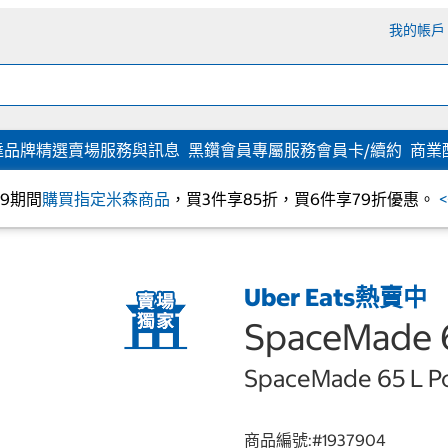
我的帳戶
達
品牌精選
賣場服務與訊息
黑鑽會員專屬服務
會員卡/續約
商業
/09期間
購買指定米森商品
，買3件享85折，買6件享79折優惠。
Uber Eats熱賣中
SpaceMa
SpaceMade 65 L Po
商品編號:#
1937904