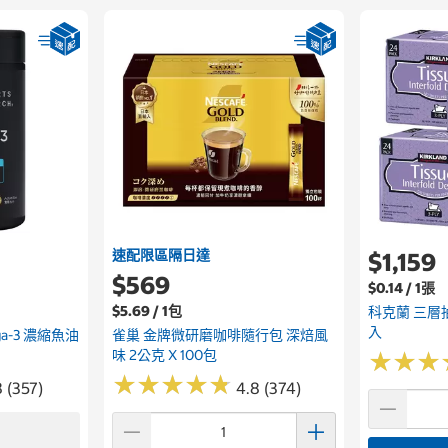
速配限區隔日達
$1,159
$569
$0.14 / 1張
$5.69 / 1包
科克蘭 三層抽
入
ega-3 濃縮魚油
雀巢 金牌微研磨咖啡隨行包 深焙風
味 2公克 X 100包
★
★
★
★
★
★
★
★
★
★
★
★
★
★
★
★
8 (357)
4.8 (374)