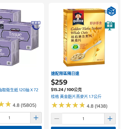
速配限區隔日達
$259
$15.24 / 100公克
取衛生紙 120抽 X 72
桂格 黃金麩片燕麥片 1.7公斤
★
★
★
★
★
★
★
★
★
★
★
★
★
★
4.8 (15805)
4.8 (1438)