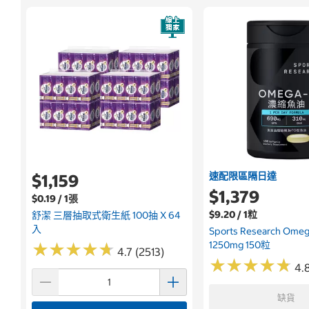
速配限區隔日達
$1,159
$1,379
$0.19 / 1張
$9.20 / 1粒
舒潔 三層抽取式衛生紙 100抽 X 64
入
Sports Research Om
1250mg 150粒
★
★
★
★
★
★
★
★
★
★
4.7 (2513)
★
★
★
★
★
★
★
★
★
★
4.
缺貨