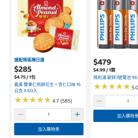
速配限區隔日達
$479
$285
$4.99 / 1顆
$4.75 / 1包
飛利浦 碳鋅3號電池 9
義美 雙果仁煎餅花生 + 杏仁口味 16
★
★
★
★
★
★
★
★
★
★
5.0
公克 X 60入
★
★
★
★
★
★
★
★
★
★
4.7 (585)
加入購物
加入購物車