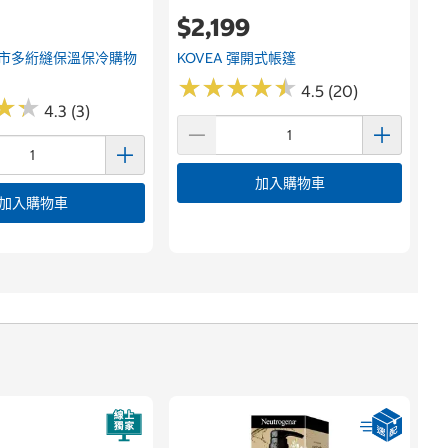
$2,199
l 好市多絎縫保溫保冷購物
KOVEA 彈開式帳篷
★
★
★
★
★
★
★
★
★
★
4.5 (20)
★
★
★
★
4.3 (3)
加入購物車
加入購物車