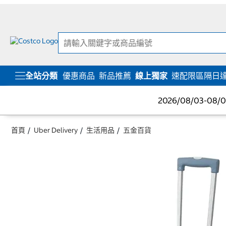
跳
跳
至
至
內
導
容
覽
選
單
全站分類
優惠商品
新品推薦
線上獨家
速配限區隔日
2026/08/03-08
首頁
Uber Delivery
生活用品
五金百貨