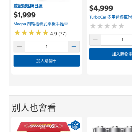
速配限區隔日達
$4,999
$1,999
TurboCar 多用途餐車
Magna 四輪摺疊式平板手推車
★
★
★
★
★
★
★
★
★
★
★
★
★
★
★
★
★
★
★
★
4.9 (77)
加入購物
加入購物車
別人也會看