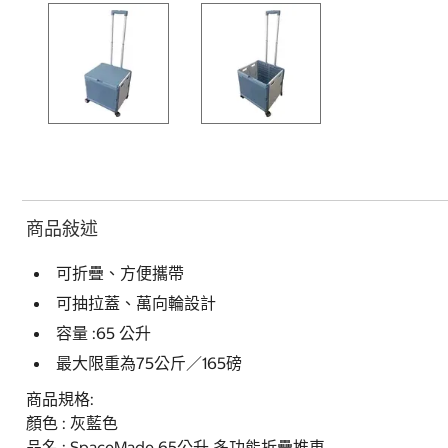
商品敍述
可折疊、方便攜帶
可抽拉蓋、萬向輪設計
容量 :65 公升
最大限重為75公斤／165磅
商品規格:
顏色 : 灰藍色
品名 : SpaceMade 65公升 多功能折疊推車