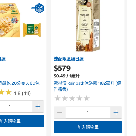
日達
速配限區隔日達
$579
$0.49 / 1毫升
餅乾 20公克 X 60包
露得清 Rainbath沐浴露 1182毫升 (優
雅檀香)
★
★
★
★
4.8 (411)
★
★
★
★
★
★
★
★
★
★
加入購物車
加入購物車