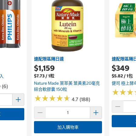
速配限區隔日達
速配限區隔
$1,159
$349
$7.73 / 1粒
$5.82 / 1包
6入
Nature Made 萊萃美 葉黃素20毫克
健司 極上酵母
 (6)
綜合軟膠囊 150粒
★
★
★
★
★
★
★
★
★
★
★
★
★
★
★
★
4.7 (188)
車
加入購物車