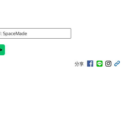
 SpaceMade
>
分享