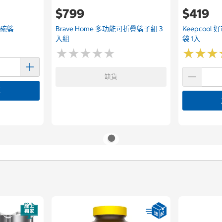
$799
$419
附碗籃
Brave Home 多功能可折疊籃子組 3
Keepcoo
入組
袋 1入
★
★
★
★
★
★
★
★
★
★
★
★
★
★
★
★
缺貨
車