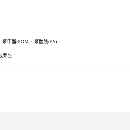
、聚甲醛(POM)、聚醯胺(PA)
或乘坐。