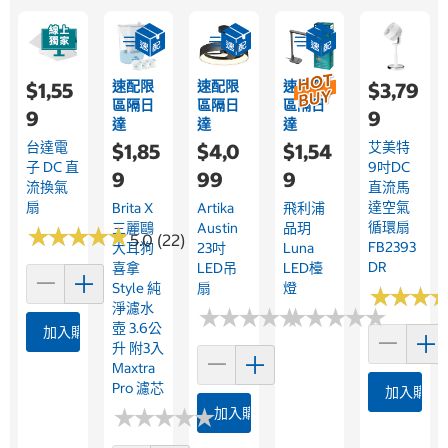
速配限
速配限
速配限
$1,55
$3,79
區隔日
區隔日
區隔日
9
9
達
達
達
台達電
艾美特
$1,85
$4,0
$1,54
子 DC 直
9吋DC
9
99
9
流換氣
直流馬
扇
達空氣
Brita X
Artika
飛利浦
循環扇
三麗鷗
Austin
品玥
★
★
★
★
★
★
★
★
★
★
5.0 (22)
FB2393
大耳狗
23吋
Luna
DR
喜拿
LED吊
LED檯
Style 純
扇
燈
★
★
★
★
★
★
淨濾水
★
★
★
★
★
★
★
★
★
★
★
★
★
★
★
★
★
★
★
★
壺 3.6公
加入購物車
升 附3入
Maxtra
Pro 濾芯
加入購物
★
★
★
★
★
★
★
★
★
★
加入購物車