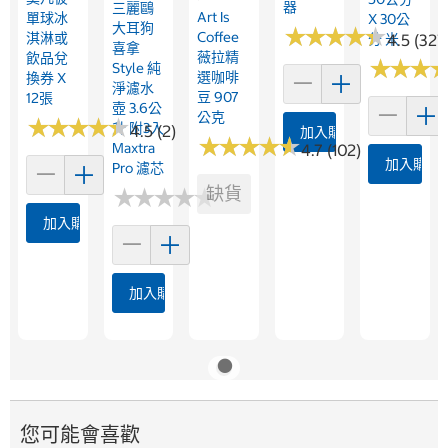
器
三麗鷗
Art Is
單球冰
X 30公
大耳狗
★
★
★
★
★
★
★
★
★
★
Coffee
淇淋或
分 米
4.5 (327
喜拿
薇拉精
飲品兌
★
★
★
★
★
★
Style 純
選咖啡
換券 X
淨濾水
豆 907
12張
壺 3.6公
公克
★
★
★
★
★
★
★
★
★
★
升 附3入
4.5 (2)
加入購物車
★
★
★
★
★
★
★
★
★
★
Maxtra
4.7 (102)
加入購物
Pro 濾芯
缺貨
★
★
★
★
★
★
★
★
★
★
加入購物車
加入購物車
您可能會喜歡