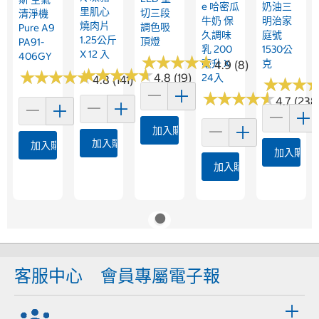
E 哈密瓜
奶油三
里肌心
切三段
清淨機
牛奶 保
明治家
燒肉片
調色吸
Pure A9
久調味
庭號
1.25公斤
頂燈
PA91-
乳 200
1530公
X 12 入
406GY
★
★
★
★
★
★
★
★
★
★
毫升 X
克
4.9 (8)
★
★
★
★
★
★
★
★
★
★
★
★
★
★
★
★
★
★
★
★
4.8 (19)
24入
4.8 (141)
★
★
★
★
★
★
★
★
★
★
★
★
★
★
★
★
4.7 (238
加入購物車
加入購物車
加入購物車
加入購物
加入購物車
客服中心
會員專屬電子報