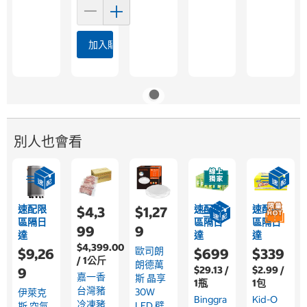
加入購物車
別人也會看
速配限
速配限
速配限
$4,3
$1,27
區隔日
區隔日
區隔日
99
9
達
達
達
$4,399.00
歐司朗
$9,26
$699
$339
/ 1公斤
朗德萬
$29.13 /
$2.99 /
9
嘉一香
斯 晶享
1瓶
1包
台灣豬
30W
伊萊克
Binggra
Kid-O
冷凍豬
LED 壁
斯 空氣