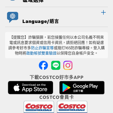
區域選擇
Language/語言
【提醒您】詐騙猖獗，若您接獲任何以本公司名義不明來
電或訊息要求個資或信用卡資訊，請拒絕回應！如有疑慮
請參考好市多
防止詐騙宣導
或撥打165防詐騙專線。登入購
物時將
啟動帳號雙重驗證
以保障您自身帳戶安全。
下載COSTCO好市多APP
COSTCO會員卡