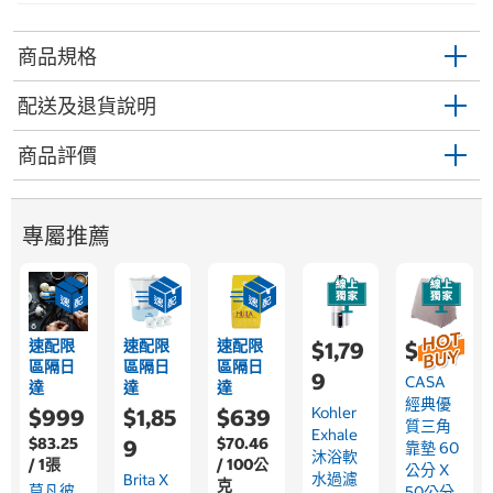
商品規格
配送及退貨說明
商品評價
專屬推薦
速配限
速配限
速配限
$1,79
$639
區隔日
區隔日
區隔日
9
CASA
達
達
達
經典優
Kohler
$999
$1,85
$639
質三角
Exhale
$83.25
$70.46
9
靠墊 60
沐浴軟
/ 1張
/ 100公
公分 X
水過濾
Brita X
克
莫凡彼
50公分