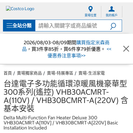
跳
跳
至
至
賣場位置
我的帳戶
內
導
容
覽
全站分類
選
單
2026/08/03-08/09期間
購買指定米森商
品
，買3件享85折，買6件享79折優惠。
<<
優惠券注意事項>>
首頁
賣場獨家商品
賣場-特展專區
賣場-生活家電
台達電子多功能循環涼暖風機豪華型
300系列(遙控) VHB30ACMRT-
A(110V) / VHB30BCMRT-A(220V) 含
基本安裝
Delta Multi-Function Fan Heater Deluxe 300
VHB30ACMRT-A[110V] / VHB30BCMRT-A[220V] Basic
Installation Included