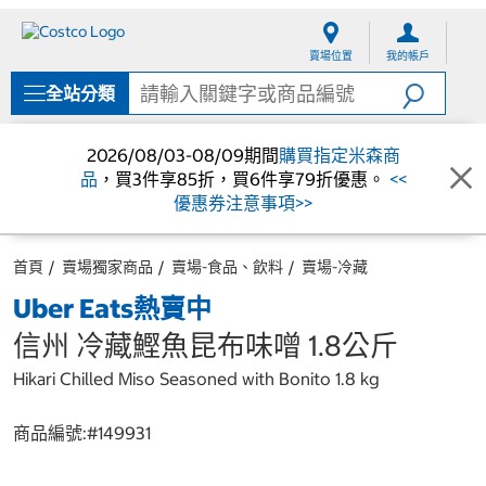
跳
跳
至
至
賣場位置
我的帳戶
內
導
容
覽
全站分類
選
單
2026/08/03-08/09期間
購買指定米森商
品
，買3件享85折，買6件享79折優惠。
<<
優惠券注意事項>>
首頁
賣場獨家商品
賣場-食品、飲料
賣場-冷藏
Uber Eats熱賣中
信州 冷藏鰹魚昆布味噌 1.8公斤
Hikari Chilled Miso Seasoned with Bonito 1.8 kg
商品編號:#
149931