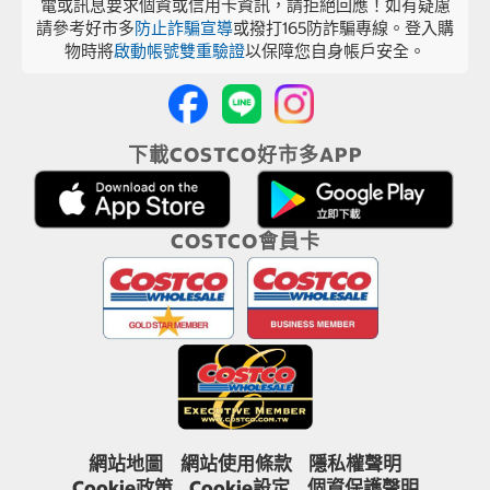
電或訊息要求個資或信用卡資訊，請拒絕回應！如有疑慮
請參考好市多
防止詐騙宣導
或撥打165防詐騙專線。登入購
物時將
啟動帳號雙重驗證
以保障您自身帳戶安全。
下載COSTCO好市多APP
COSTCO會員卡
網站地圖
網站使用條款
隱私權聲明
Cookie政策
Cookie設定
個資保護聲明