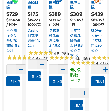
區隔日
區隔日
區隔日
區隔日
區隔日
達
達
達
達
達
$729
$175
$399
$309
$439
$364.50
$15.22 /
$171.67
$15.45 /
$61.35 /
/ 1公升
100公克
/ 1公升
1包
100公克
科克蘭
Daisho
味滋康
日本特
味好美
冷萃特
日式燒
雞昆布
選和風
大蒜香
級初榨
肉醬 1.15
鰹魚高
鰹魚高
草調味
橄欖油 2
公斤
湯 1.8公
湯包 8.8
料 520
公升
升
公克 X
公克
★
★
★
★
★
★
★
★
★
★
4.8 (261)
20包
★
★
★
★
★
★
★
★
★
★
★
★
★
★
★
★
★
★
★
★
★
★
★
★
★
★
4.8 (522)
4.6 (169)
★
★
★
★
★
★
★
★
★
★
4.8 (738
最小訂
購數
加入購物車
量：2
加入購物車
加入購物車
加入購物
加入購物車