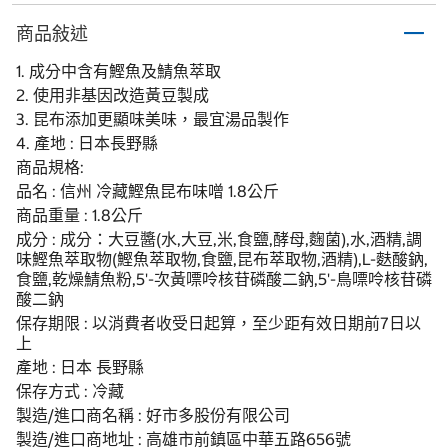
商品敍述
1. 成分中含有鰹魚及鯖魚萃取
2. 使用非基因改造黃豆製成
3. 昆布添加更顯味美味，最宜湯品製作
4. 產地 : 日本長野縣
商品規格:
品名 : 信州 冷藏鰹魚昆布味噌 1.8公斤
商品重量 : 1.8公斤
成分 : 成分：大豆醬(水,大豆,米,食鹽,酵母,麴菌),水,酒精,調
味鰹魚萃取物(鰹魚萃取物,食鹽,昆布萃取物,酒精),L-麩酸鈉,
食鹽,乾燥鯖魚粉,5'-次黃嘌呤核苷磷酸二鈉,5'-鳥嘌呤核苷磷
酸二鈉
保存期限 : 以消費者收受日起算，至少距有效日期前7日以
上
產地 : 日本 長野縣
保存方式 : 冷藏
製造/進口商名稱 : 好市多股份有限公司
製造/進口商地址 : 高雄市前鎮區中華五路656號