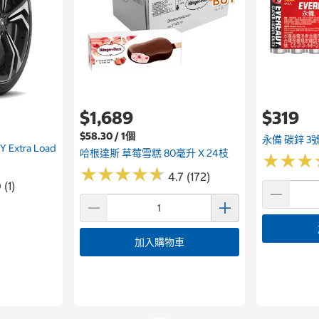
$1,689
$319
$58.30 / 1個
永備 碳鋅 3
 Extra Load
哈根達斯 草莓雪糕 80毫升 X 24枝
★
★
★
★
★
★
★
★
★
★
★
★
★
★
★
★
4.7 (172)
 (1)
加入購物車