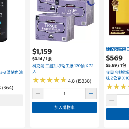
速配限區隔
$1,159
$569
$0.14 / 1張
$5.69 / 1包
科克蘭 三層抽取衛生紙 120抽 X 72
入
ega-3 濃縮魚油
雀巢 金牌微
味 2公克 X 1
★
★
★
★
★
★
★
★
★
★
4.8 (15838)
★
★
★
★
★
★
8 (364)
加入購物車