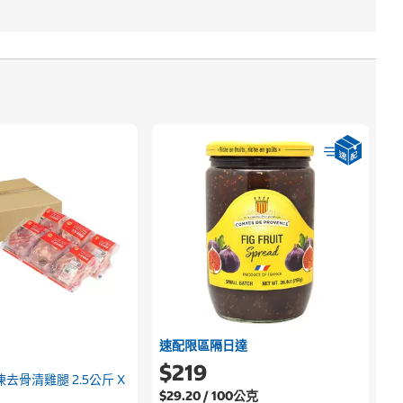
速配限區隔日達
$219
去骨清雞腿 2.5公斤 X
$29.20 / 100公克