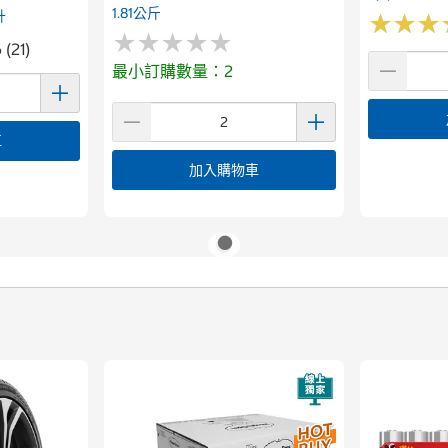
1.81公斤
升
★
★
★
★
★
★
★
★
★
★
★
★
★
★
★
★
 (21)
最小訂購數量：2
車
加入購物車