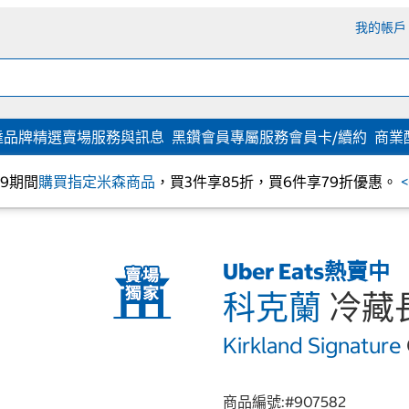
我的帳戶
達
品牌精選
賣場服務與訊息
黑鑽會員專屬服務
會員卡/續約
商業
/09期間
購買指定米森商品
，買3件享85折，買6件享79折優惠。
Uber Eats熱賣中
科克蘭
冷藏長
Kirkland Signature
商品編號:#
907582