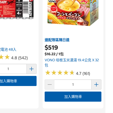
速配限區隔日達
$519
號電池 48入
$16.22 / 1包
★
★
★
★
4.8 (542)
VONO 培根玉米濃湯 19.4公克 X 32
包
★
★
★
★
★
★
★
★
★
★
4.7 (161)
加入購物車
加入購物車