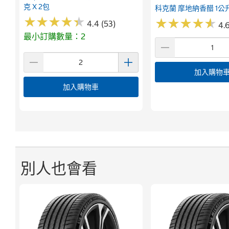
克 X 2包
科克蘭 摩地納香醋 1公
★
★
★
★
★
★
★
★
★
★
★
★
★
★
★
★
★
★
★
★
4.4 (53)
4.6
最小訂購數量：2
加入購物
加入購物車
別人也會看