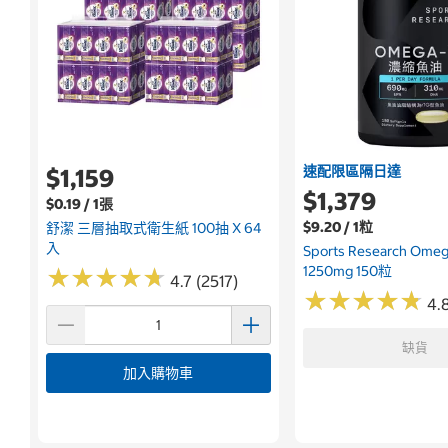
速配限區隔日達
$1,159
$1,379
$0.19 / 1張
$9.20 / 1粒
舒潔 三層抽取式衛生紙 100抽 X 64
入
Sports Research Om
1250mg 150粒
★
★
★
★
★
★
★
★
★
★
4.7 (2517)
★
★
★
★
★
★
★
★
★
★
4.
缺貨
加入購物車