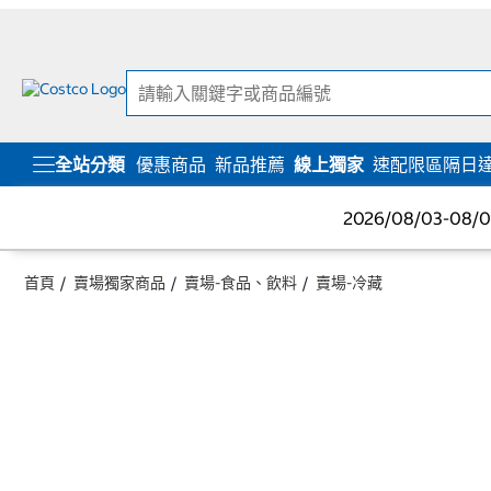
跳
跳
至
至
內
導
容
覽
選
單
全站分類
優惠商品
新品推薦
線上獨家
速配限區隔日
2026/08/03-08
首頁
賣場獨家商品
賣場-食品、飲料
賣場-冷藏