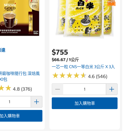
日達
$755
$66.67 / 1公斤
一芯一粒 CNS一等白米 3公斤 X 3入
研磨咖啡隨行包 深焙風
★
★
★
★
★
★
★
★
★
★
4.6 (546)
00包
★
★
★
★
4.8 (376)
加入購物車
加入購物車