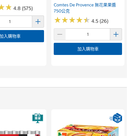
Comtes De Provence 無花果果醬
★
★
★
★
4.8 (575)
750公克
★
★
★
★
★
★
★
★
★
★
4.5 (26)
加入購物車
加入購物車