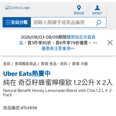
跳
跳
至
至
賣場位置
我的帳戶
內
導
容
覽
全站分類
選
單
2026/08/03-08/09期間
購買指定米森商
品
，買3件享85折，買6件享79折優惠。
<<
優惠券注意事項>>
首頁
賣場獨家商品
賣場-食品、飲料
賣場-冷藏
Uber Eats熱賣中
純在 奇亞籽蜂蜜檸檬飲 1.2公升 X 2入
Natural Benefit Honey Lemonade Blend with Chia 1.2 L X 2-
Pack
商品編號:#
154898