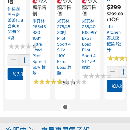
登入
登入
登入
1包
$299
顯示售
顯示售
顯示售
伊藤園
價
價
價
$299.00
黑豆麥
/ 1公升
茶茶包 8
米其林
米其林
米其林
公克 X
Thai
265/45
275/45
255/40
30包 X
Kitchen
R20
20吋
R18 99Y
4袋
泰式辣
108Y
Pilot
Extra
椒醬 1公
Extra
Sport 4
Load
★
★
★
★
★
★
★
★
★
★
升
Load
SUV
Pilot
Pilot
110Y
Sport 4
★
★
★
★
★
★
Sport 4
Extra
ST * ZP
SUV 輪
Load 輪
輪胎
胎
胎
加入購物車
★
★
★
★
★
★
★
★
★
★
★
★
★
★
★
★
★
★
★
★
★
★
★
★
★
★
★
★
★
★
5.0 (1)
加入購物