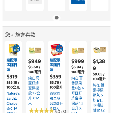
您可能會喜歡
速配限
速配限
$949
$999
$1,38
區隔日
區隔日
$6.60 /
$6.94 /
9
達
達
100毫升
100毫升
$9.65 /
$319
$359
純在 奇
純在 百
100毫升
$35.18 /
$5.76 /
亞籽蜂
香蘋果
純在 芭
100公克
100毫升
蜜檸檬
雙Q飲 &
樂檸檬
飲 1.2公
奇亞籽
Nature's
百家珍
綠茶 &
升 X 12
蜂蜜檸
Earthly
蘋果醋
綜合口
入
檬飲 1.2
Choice
520毫升
味楊枝
公升 X
奇亞籽
X 12入
★
★
★
★
★
★
★
★
★
★
甘露 1.2
5.0 (3)