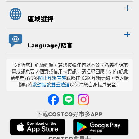
區域選擇
Language/語言
【提醒您】詐騙猖獗，若您接獲任何以本公司名義不明來
電或訊息要求個資或信用卡資訊，請拒絕回應！如有疑慮
請參考好市多
防止詐騙宣導
或撥打165防詐騙專線。登入購
物時將
啟動帳號雙重驗證
以保障您自身帳戶安全。
下載COSTCO好市多APP
COSTCO會員卡