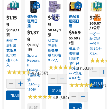
速配限
速配限
$1,15
$1,15
$755
區隔日
區隔日
$66.67
9
9
達
達
/ 1公斤
$0.19 / 1
$0.14 / 1
$1,37
$569
一芯一
張
張
$5.69 /
9
粒 CNS
舒潔 三
科克蘭
1包
一等白
$9.20 /
層抽取
三層抽
米 3公斤
雀巢 金
1粒
式衛生
取衛生
X 3入
牌微研
紙 100
紙 120抽
Sports
磨咖啡
★
★
★
★
★
★
抽 X 64
X 72入
Researc
隨行包
入
H
★
★
★
★
★
★
★
★
★
★
4.8 (15838)
深焙風
Omega-
★
★
★
★
★
★
★
★
★
★
4.7 (2517)
味 2公克
3 濃縮魚
X 100包
油
★
★
★
★
★
★
★
★
★
★
加入購物
1250mg
4.8 (376
150粒
加入購物車
加入購物車
★
★
★
★
★
★
★
★
★
★
4.8 (364)
缺貨
加入購物車