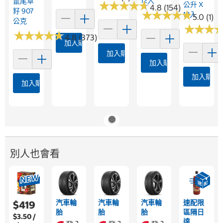
12入
鼠尾草
★
★
★
★
★
★
★
★
★
★
公升 X
4.8 (154)
籽 907
★
★
★
★
★
★
★
★
★
★
12入
5.0 (1)
公克
★
★
★
★
★
★
★
★
★
★
★
★
★
★
★
★
4.8 (373)
加入購物車
加入購物車
加入購物車
加入購物
加入購物車
別人也會看
汽車輪
汽車輪
汽車輪
速配限
$419
胎
胎
胎
區隔日
$3.50 /
達