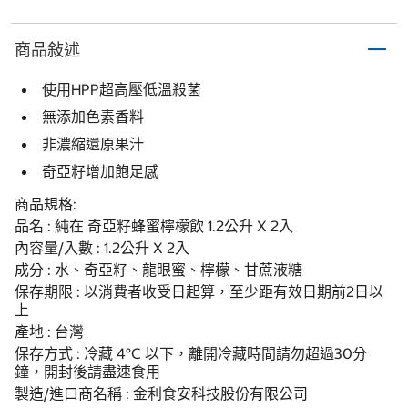
商品敍述
使用HPP超高壓低溫殺菌
無添加色素香料
非濃縮還原果汁
奇亞籽增加飽足感
商品規格:
品名 : 純在 奇亞籽蜂蜜檸檬飲 1.2公升 X 2入
內容量/入數 : 1.2公升 X 2入
成分 : 水、奇亞籽、龍眼蜜、檸檬、甘蔗液糖
保存期限 : 以消費者收受日起算，至少距有效日期前2日以
上
產地 : 台灣
保存方式 : 冷藏 4°C 以下，離開冷藏時間請勿超過30分
鐘，開封後請盡速食用
製造/進口商名稱 : 金利食安科技股份有限公司