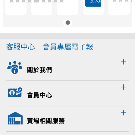
★
★
★
★
★
★
★
★
★
★
★
★
★
★
★
★
★
★
★
★
加入購物車
客服中心
會員專屬電子報
關於我們
會員中心
賣場相關服務