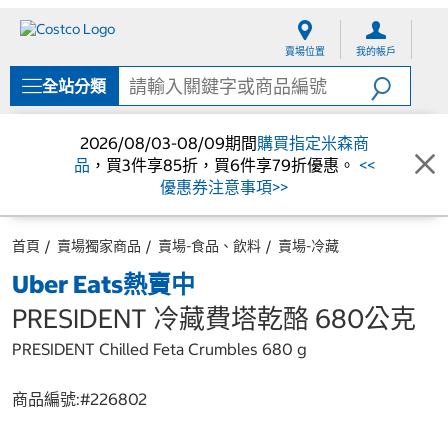
跳
跳
至
至
賣場位置
我的帳戶
內
導
容
覽
全站分類
選
單
2026/08/03-08/09期間
購買指定米森商
品
，買3件享85折，買6件享79折優惠。
<<
優惠券注意事項>>
首頁
賣場獨家商品
賣場-食品、飲料
賣場-冷藏
Uber Eats熱賣中
PRESIDENT 冷藏費塔乾酪 680公克
PRESIDENT Chilled Feta Crumbles 680 g
商品編號:#
226802