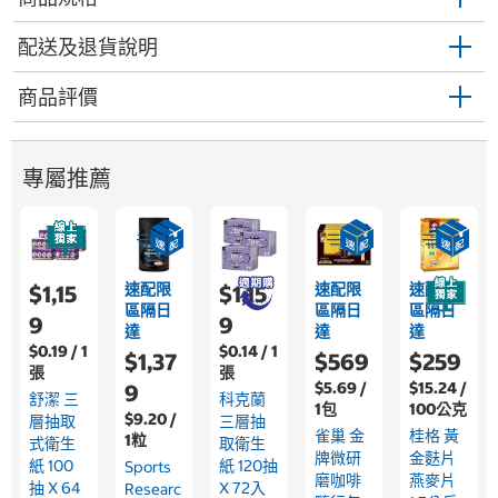
配送及退貨說明
商品評價
專屬推薦
速配限
速配限
速配限
$1,15
$1,15
區隔日
區隔日
區隔日
9
9
達
達
達
$0.19 / 1
$0.14 / 1
$1,37
$569
$259
張
張
$5.69 /
$15.24 /
9
舒潔 三
科克蘭
1包
100公克
$9.20 /
層抽取
三層抽
雀巢 金
桂格 黃
1粒
式衛生
取衛生
牌微研
金麩片
紙 100
紙 120抽
Sports
磨咖啡
燕麥片
抽 X 64
X 72入
Researc