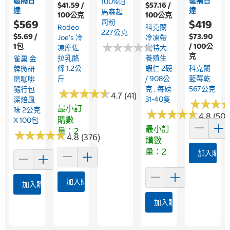
區隔日
區隔日
100%帕
$41.59 /
$57.16 /
達
達
馬森起
100公克
100公克
司粉
$569
$419
Rodeo
科克蘭
227公克
$5.69 /
$73.90
Joe's 冷
冷凍帶
★
★
★
★
★
★
★
★
★
★
1包
/ 100公
凍摩佐
尾特大
克
拉乳酪
養殖生
雀巢 金
條 1.2公
蝦仁 2磅
科克蘭
牌微研
斤
/ 908公
藍莓乾
磨咖啡
克 , 每磅
567公克
隨行包
★
★
★
★
★
★
★
★
★
★
4.7 (41)
31-40隻
深焙風
★
★
★
★
★
★
最小訂
味 2公克
★
★
★
★
★
★
★
★
★
★
4.8 (507
購數
X 100包
最小訂
量：2
★
★
★
★
★
★
★
★
★
★
4.8 (376)
購數
量：2
加入購物
加入購物車
加入購物車
加入購物車