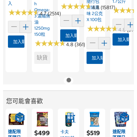
隨行包
1.7公斤
入
H
★
★
★
★
★
★
★
★
★
★
4.8 (15817)
深焙風
★
★
★
★
★
★
Omega-
★
★
★
★
★
★
★
★
★
★
4.7 (2514)
味 2公克
3 濃縮魚
X 100包
油
★
★
★
★
★
★
★
★
★
★
1250mg
4.8 (376
150粒
加入購物車
加入購物
加入購物車
★
★
★
★
★
★
★
★
★
★
4.8 (361)
缺貨
加入購物車
您可能會喜歡
速配限
速配限
$499
卡夫
$519