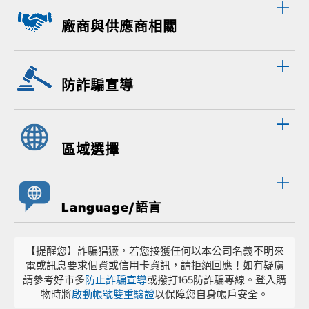
廠商與供應商相關
防詐騙宣導
區域選擇
Language/語言
【提醒您】詐騙猖獗，若您接獲任何以本公司名義不明來
電或訊息要求個資或信用卡資訊，請拒絕回應！如有疑慮
請參考好市多
防止詐騙宣導
或撥打165防詐騙專線。登入購
物時將
啟動帳號雙重驗證
以保障您自身帳戶安全。