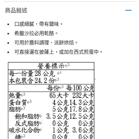
商品敍述
口感細膩，帶有鹽味。
希臘沙拉必用乾酪。
可用於醬料調理、派餅烘焙。
可直接灑在披薩上，或加在西式煎蛋中。