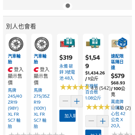
別人也會看
汽車輪
汽車輪
速配限
$319
$1,54
胎
胎
區隔日
9
永備 碳
達
登入
登入
鋅 3號電
$1,434.26
$579
顯示售
顯示售
池 48入
/ 1公斤
價
價
$68.93
★
★
★
★
★
★
★
★
★
★
有機鮮
4.8 (542)
/ 100公
馬牌
馬牌
百合根
克
245/40
275/35Z
1.08公斤
萬歲牌
ZR19
R19
★
★
★
★
★
★
★
★
★
★
總匯點
4.0 (2)
(98Y)
(100Y)
心包 42
XL FR
XL FR
加入購物車
公克 X
SC7 輪
SC7 輪
20入
胎
胎
★
★
★
★
★
★