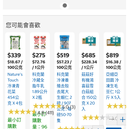
您可能會喜歡
$339
$275
$519
$685
$819
$18.67 /
$72.76
$57.23 /
$228.34
$16.38 /
100公克
/ 1公升
100公克
/ 1公斤
100公克
Nature's
科克蘭
科克蘭
菇菇好
亞細亞
Touch
冷藏全
冷凍養
有機鴻
田園 冷
冷凍青
脂牛乳
殖去殼
喜菇雪
凍生毛
花菜
1.89公升
去尾大
白菇組
豆仁 1公
454公
X 2瓶
生蝦仁 2
合 150公
斤 X 5入
克 X 4包
磅 / 907
克 X 20
★
★
★
★
★
★
★
★
★
★
★
★
★
★
★
★
5.0 (3)
公克 , 每
入
★
★
★
★
★
★
★
★
★
★
4.8 (411)
最小訂
磅50-70
★
★
★
★
★
★
★
★
★
★
3.0 (1)
最小訂
購數
隻
購數
量：96
★
★
★
★
★
★
★
★
★
★