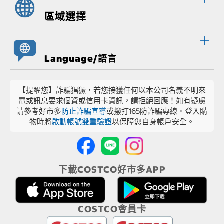
區域選擇
Language/語言
【提醒您】詐騙猖獗，若您接獲任何以本公司名義不明來
電或訊息要求個資或信用卡資訊，請拒絕回應！如有疑慮
請參考好市多
防止詐騙宣導
或撥打165防詐騙專線。登入購
物時將
啟動帳號雙重驗證
以保障您自身帳戶安全。
下載COSTCO好市多APP
COSTCO會員卡