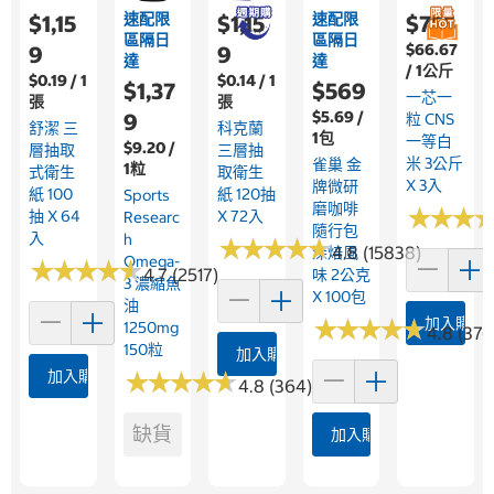
速配限
速配限
$1,15
$1,15
$755
區隔日
區隔日
$66.67
9
9
達
達
/ 1公斤
$0.19 / 1
$0.14 / 1
$1,37
$569
一芯一
張
張
$5.69 /
9
粒 CNS
舒潔 三
科克蘭
1包
一等白
$9.20 /
層抽取
三層抽
米 3公斤
雀巢 金
1粒
式衛生
取衛生
X 3入
牌微研
紙 100
紙 120抽
Sports
磨咖啡
★
★
★
★
★
★
抽 X 64
X 72入
Researc
隨行包
入
H
★
★
★
★
★
★
★
★
★
★
4.8 (15838)
深焙風
Omega-
★
★
★
★
★
★
★
★
★
★
4.7 (2517)
味 2公克
3 濃縮魚
X 100包
油
★
★
★
★
★
★
★
★
★
★
加入購物
1250mg
4.8 (376
150粒
加入購物車
加入購物車
★
★
★
★
★
★
★
★
★
★
4.8 (364)
缺貨
加入購物車