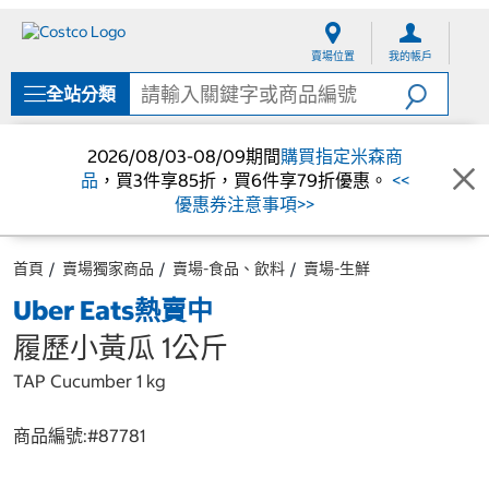
跳
跳
至
至
賣場位置
我的帳戶
內
導
容
覽
全站分類
選
單
2026/08/03-08/09期間
購買指定米森商
品
，買3件享85折，買6件享79折優惠。
<<
優惠券注意事項>>
首頁
賣場獨家商品
賣場-食品、飲料
賣場-生鮮
Uber Eats熱賣中
履歷小黃瓜 1公斤
TAP Cucumber 1 kg
商品編號:#
87781