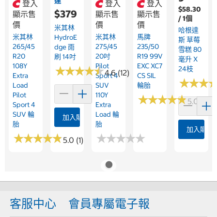
達
登入
登入
登入
$58.30
$379
顯示售
顯示售
顯示售
/ 1個
價
價
價
米其林
哈根達
米其林
米其林
馬牌
HydroE
斯 草莓
265/45
275/45
235/50
Dge 雨
雪糕 80
R20
20吋
R19 99V
刷 14吋
毫升 X
108Y
Pilot
EXC XC7
★
★
★
★
★
★
★
★
★
★
24枝
4.6 (12)
Extra
Sport 4
CS SIL
★
★
★
★
★
★
Load
SUV
輪胎
Pilot
110Y
★
★
★
★
★
★
★
★
★
★
5.0 (1)
Sport 4
Extra
SUV 輪
Load 輪
加入購物車
胎
胎
加入購物
★
★
★
★
★
★
★
★
★
★
★
★
★
★
★
★
★
★
★
★
5.0 (1)
客服中心
會員專屬電子報