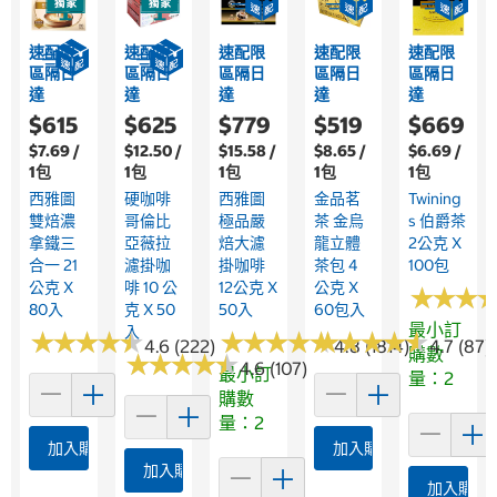
速配限
速配限
速配限
速配限
速配限
區隔日
區隔日
區隔日
區隔日
區隔日
達
達
達
達
達
$615
$625
$779
$519
$669
$7.69 /
$12.50 /
$15.58 /
$8.65 /
$6.69 /
1包
1包
1包
1包
1包
西雅圖
硬咖啡
西雅圖
金品茗
Twining
雙焙濃
哥倫比
極品嚴
茶 金烏
S 伯爵茶
拿鐵三
亞薇拉
焙大濾
龍立體
2公克 X
合一 21
濾掛咖
掛咖啡
茶包 4
100包
公克 X
啡 10 公
12公克 X
公克 X
★
★
★
★
★
★
80入
克 X 50
50入
60包入
最小訂
入
★
★
★
★
★
★
★
★
★
★
★
★
★
★
★
★
★
★
★
★
★
★
★
★
★
★
★
★
★
★
4.6 (222)
4.8 (1814)
4.7 (87)
購數
★
★
★
★
★
★
★
★
★
★
4.6 (107)
最小訂
量：2
購數
量：2
加入購物車
加入購物車
加入購物車
加入購物