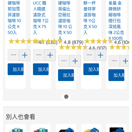
硬咖啡
UCC 職
硬咖啡
鮮一杯
雀巢 金
耶加雪
人精選
哥倫比
曼特寧
牌微研
菲濾掛
濾掛式
亞薇拉
濾掛咖
磨咖啡
咖啡 10
咖啡 7公
濾掛咖
啡 11公
隨行包
公克 X
克 X 75
啡 10 公
克 X 50
深焙風
50入
入
克 X 50
入
味 2公克
入
X 100包
★
★
★
★
★
★
★
★
★
★
★
★
★
★
★
★
★
★
★
★
★
★
★
★
★
★
★
★
★
★
4.7 (530)
4.8 (879)
4.6 (1061
★
★
★
★
★
★
★
★
★
★
★
★
★
★
★
★
4.6 (107)
加入購物車
加入購物車
加入購物車
加入購物車
加入購物
別人也會看