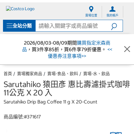
跳
跳
至
至
賣場位置
我的帳戶
內
導
容
覽
全站分類
選
單
2026/08/03-08/09期間
購買指定米森商
品
，買3件享85折，買6件享79折優惠。
<<
優惠券注意事項>>
首頁
賣場獨家商品
賣場-食品、飲料
賣場-水、飲品
Sarutahiko 猿田彥 惠比壽濾掛式咖啡
11公克 X 20 入
Sarutahiko Drip Bag Coffee 11 g X 20-Count
商品編號:#
371617