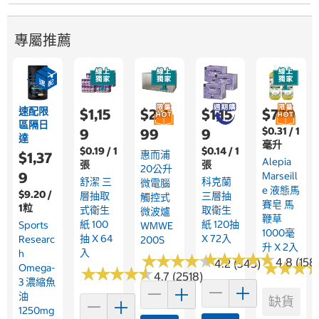
專屬推薦
速配限
$1,15
$2,4
$1,15
$779
區隔日
$0.31 / 1
9
99
9
達
毫升
$0.19 / 1
$0.14 / 1
惠而浦
$1,37
Alepia
張
張
20公升
9
Marseill
舒潔 三
科克蘭
微電腦
E 液態馬
$9.20 /
層抽取
三層抽
觸控式
賽皂 馬
1粒
式衛生
取衛生
微波爐
鞭草
紙 100
紙 120抽
Sports
WMWE
1000毫
抽 X 64
X 72入
Researc
200S
升 X 2入
入
H
★
★
★
★
★
★
★
★
★
★
★
★
★
★
★
★
★
★
★
★
4.8 (158
4.2 (345)
★
★
★
★
★
★
Omega-
★
★
★
★
★
★
★
★
★
★
4.7 (2518)
3 濃縮魚
油
缺貨
1250mg