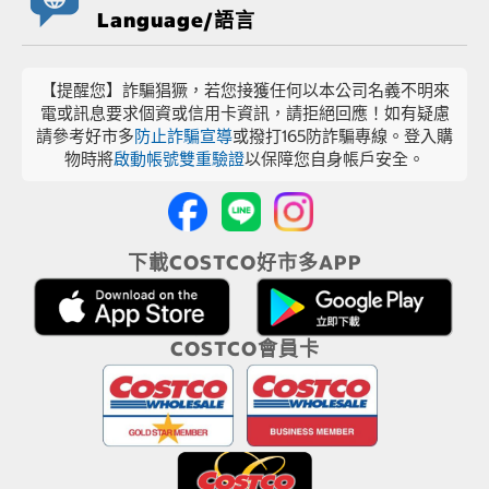
Language/語言
【提醒您】詐騙猖獗，若您接獲任何以本公司名義不明來
電或訊息要求個資或信用卡資訊，請拒絕回應！如有疑慮
請參考好市多
防止詐騙宣導
或撥打165防詐騙專線。登入購
物時將
啟動帳號雙重驗證
以保障您自身帳戶安全。
下載COSTCO好市多APP
COSTCO會員卡