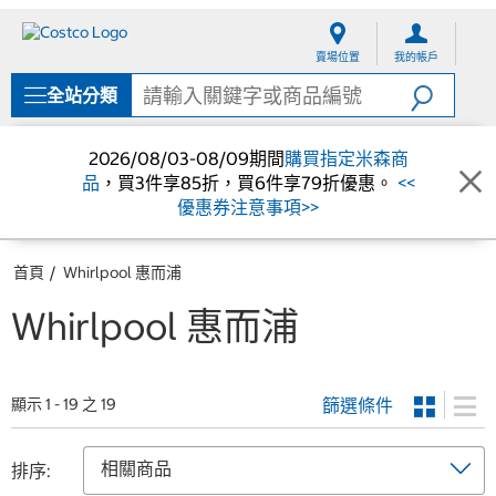
跳
跳
至
至
賣場位置
我的帳戶
內
導
容
覽
全站分類
選
單
2026/08/03-08/09期間
購買指定米森商
品
，買3件享85折，買6件享79折優惠。
<<
優惠券注意事項>>
首頁
Whirlpool 惠而浦
Whirlpool 惠而浦
篩選條件
顯示 1 - 19 之 19
排序: