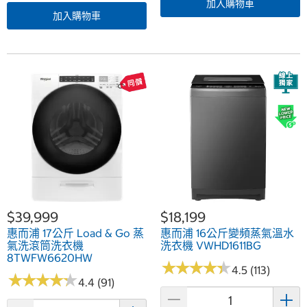
加入購物車
加入購物車
$39,999
$18,199
惠而浦 17公斤 Load & Go 蒸
惠而浦 16公斤變頻蒸氣溫水
氣洗滾筒洗衣機
洗衣機 VWHD1611BG
8TWFW6620HW
★
★
★
★
★
★
★
★
★
★
4.5 (113)
★
★
★
★
★
★
★
★
★
★
4.4 (91)