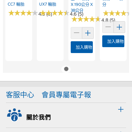
CC7 輪胎
UX7 輪胎
X 190公分 X
分
38公分
★
★
★
★
★
★
★
★
★
★
★
★
★
★
★
★
★
★
★
★
★
★
★
★
★
★
★
★
4.3 (6)
4.6 (5)
★
★
★
★
★
★
★
★
★
★
4.8 (5)
加入購物車
加入購物車
客服中心
會員專屬電子報
關於我們