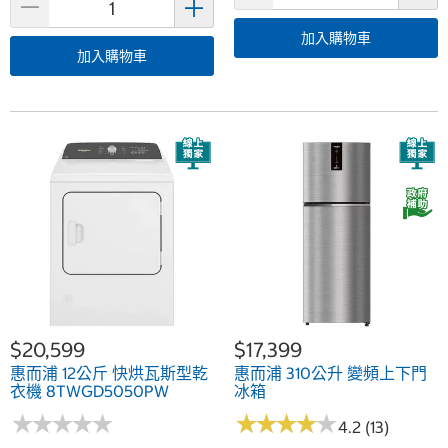
加入購物車
加入購物車
$20,599
$17,399
惠而浦 12公斤 快烘瓦斯型乾
惠而浦 310公升 變頻上下門
衣機 8TWGD5050PW
冰箱
★
★
★
★
★
★
★
★
★
★
★
★
★
★
★
★
★
★
★
★
4.2 (13)