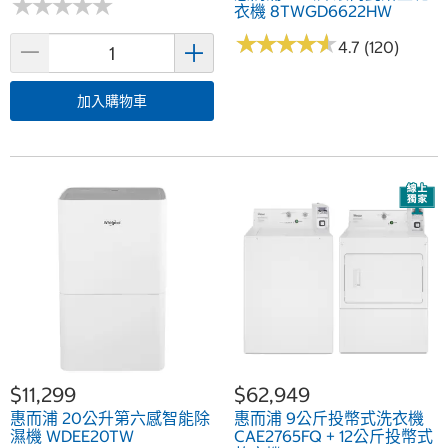
★
★
★
★
★
★
★
★
★
★
衣機 8TWGD6622HW
★
★
★
★
★
★
★
★
★
★
4.7 (120)
加入購物車
$11,299
$62,949
惠而浦 20公升第六感智能除
惠而浦 9公斤投幣式洗衣機
濕機 WDEE20TW
CAE2765FQ + 12公斤投幣式