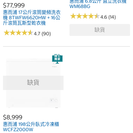
惠而浦 6.8公斤 直立洗衣機
$77,999
WM68BG
惠而浦 17公斤滾筒變頻洗衣
★
★
★
★
★
★
★
★
★
★
4.6 (14)
機 8TWFW6620HW + 16公
斤滾筒瓦斯型乾衣機
8TWGD6622HW
缺貨
★
★
★
★
★
★
★
★
★
★
4.7 (90)
缺貨
$8,999
惠而浦 198公升臥式冷凍櫃
WCFZ2000W