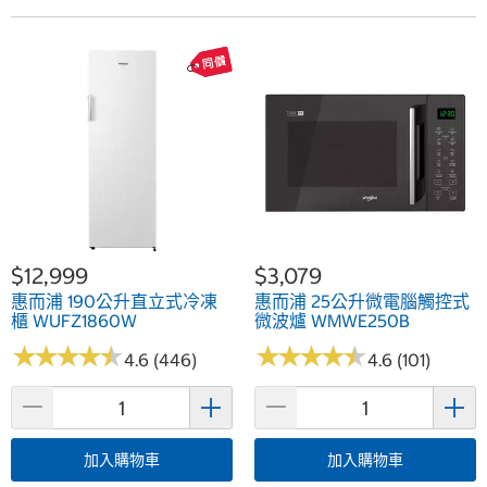
$12,999
$3,079
惠而浦 190公升直立式冷凍
惠而浦 25公升微電腦觸控式
櫃 WUFZ1860W
微波爐 WMWE250B
★
★
★
★
★
★
★
★
★
★
★
★
★
★
★
★
★
★
★
★
4.6 (446)
4.6 (101)
加入購物車
加入購物車