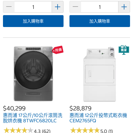
加入購物車
加入購物車
$40,299
$28,879
惠而浦 17公斤/10公斤滾筒洗
惠而浦 12公斤投幣式乾衣機
脫烘衣機 8TWFC6820LC
CEM2765FQ
★
★
★
★
★
★
★
★
★
★
★
★
★
★
★
★
★
★
★
★
4.3 (62)
5.0 (1)