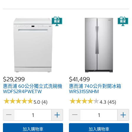
$29,299
$41,499
惠而浦 60公分獨立式洗碗機
惠而浦 740公升對開冰箱
WDFS2R4PWETW
WRS315SNHM
★
★
★
★
★
★
★
★
★
★
★
★
★
★
★
★
★
★
★
★
5.0 (4)
4.3 (45)
加入購物車
加入購物車