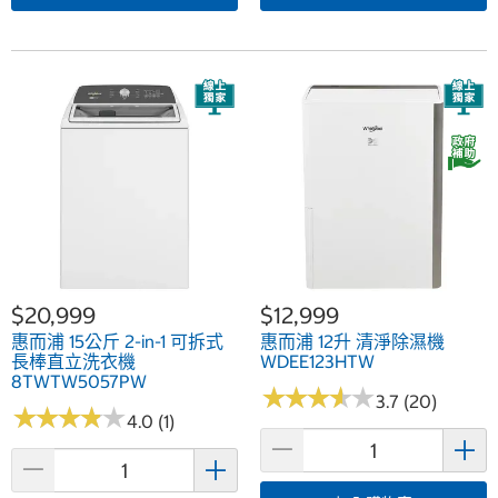
$20,999
$12,999
惠而浦 15公斤 2-in-1 可拆式
惠而浦 12升 清淨除濕機
長棒直立洗衣機
WDEE123HTW
8TWTW5057PW
★
★
★
★
★
★
★
★
★
★
3.7 (20)
★
★
★
★
★
★
★
★
★
★
4.0 (1)