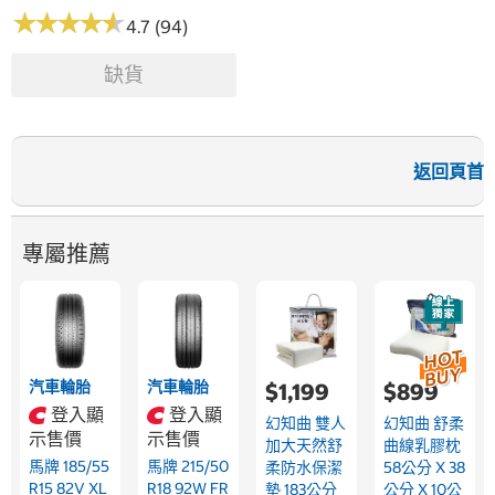
★
★
★
★
★
★
★
★
★
★
4.7 (94)
缺貨
返回頁首
專屬推薦
汽車輪胎
汽車輪胎
$1,199
$899
登入顯
登入顯
幻知曲 雙人
幻知曲 舒柔
示售價
示售價
加大天然舒
曲線乳膠枕
馬牌 185/55
馬牌 215/50
柔防水保潔
58公分 X 38
R15 82V XL
R18 92W FR
墊 183公分
公分 X 10公