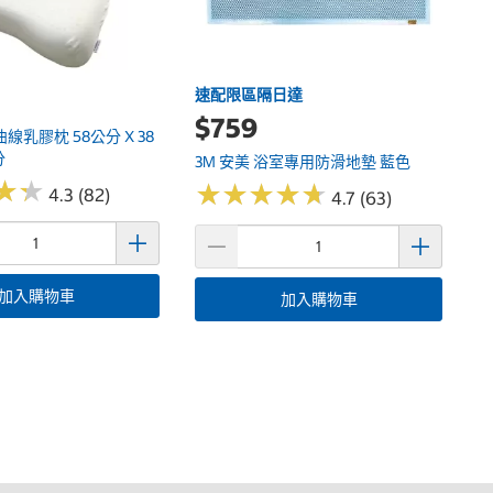
速配限區隔日達
$759
線乳膠枕 58公分 X 38
分
3M 安美 浴室專用防滑地墊 藍色
★
★
★
★
★
★
★
★
★
★
★
★
★
★
4.3 (82)
4.7 (63)
加入購物車
加入購物車