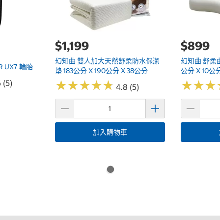
$1,199
$899
幻知曲 雙人加大天然舒柔防水保潔
幻知曲 舒柔曲
FR UX7 輪胎
墊 183公分 X 190公分 X 38公分
公分 X 10公
 (5)
★
★
★
★
★
★
★
★
★
★
★
★
★
★
★
★
4.8 (5)
加入購物車