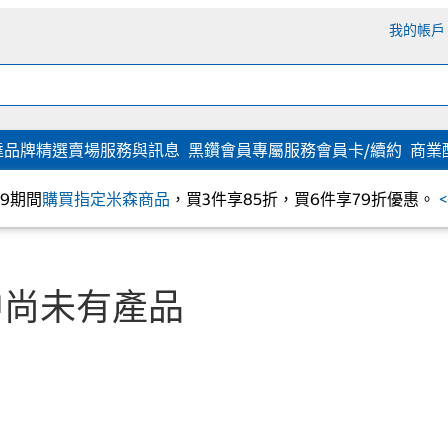
我的帳戶
達
品牌精選
賣場服務與訊息
黑鑽會員專屬服務
會員卡/續約
商業
/09期間
購買指定米森商品
，買3件享85折，買6件享79折優惠。
中尚未有產品