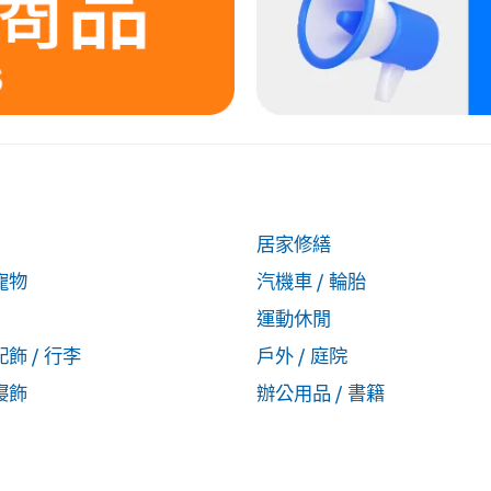
居家修繕
寵物
汽機車 / 輪胎
運動休閒
配飾 / 行李
戶外 / 庭院
寢飾
辦公用品 / 書籍