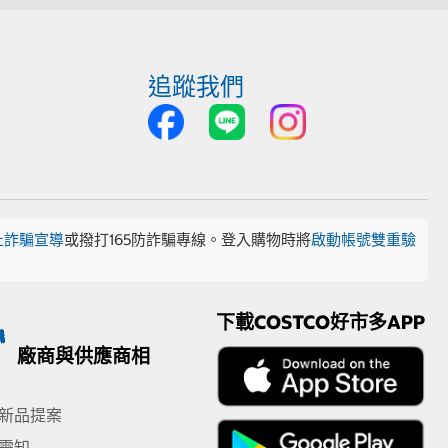
追蹤我們
止詐騙宣導
或撥打165防詐騙專線。登入購物時將
啟動帳號雙重驗
下載COSTCO好市多APP
廠商與供應商相
新品提案
需知