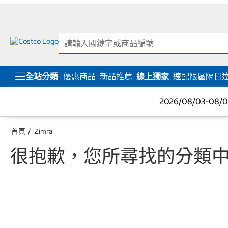
跳
跳
至
至
內
導
容
覽
選
單
全站分類
優惠商品
新品推薦
線上獨家
速配限區隔日
2026/08/03-08
首頁
Zimra
很抱歉，您所尋找的分類