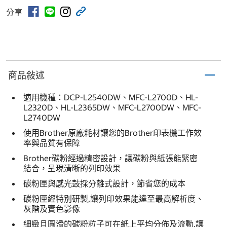
分享
商品敍述
適用機種：DCP-L2540DW、MFC-L2700D、HL-
L2320D、HL-L2365DW、MFC-L2700DW、MFC-
L2740DW
使用Brother原廠耗材讓您的Brother印表機工作效
率與品質有保障
Brother碳粉經過精密設計，讓碳粉與紙張能緊密
結合，呈現清晰的列印效果
碳粉匣與感光鼓採分離式設計，節省您的成本
碳粉匣經特別研製,讓列印效果能達至最高解析度、
灰階及實色影像
細緻且圓滑的碳粉粒子可在紙上平均分佈及流動,讓