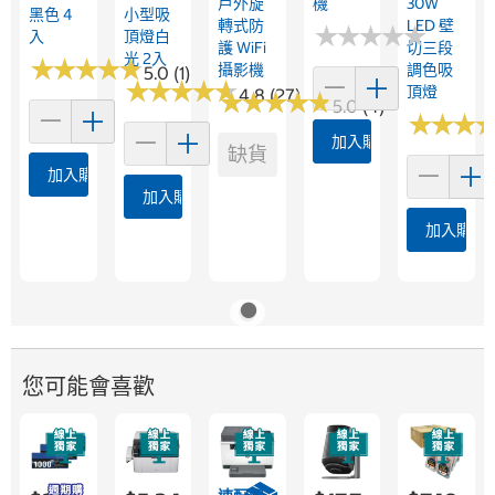
戶外旋
機
30W
黑色 4
小型吸
轉式防
LED 壁
★
★
★
★
★
★
★
★
★
★
入
頂燈白
護 WiFi
切三段
光 2入
★
★
★
★
★
★
★
★
★
★
攝影機
調色吸
5.0 (1)
★
★
★
★
★
★
★
★
★
★
頂燈
4.8 (27)
★
★
★
★
★
★
★
★
★
★
5.0 (4)
★
★
★
★
★
★
加入購物車
缺貨
加入購物車
加入購物車
加入購物
您可能會喜歡