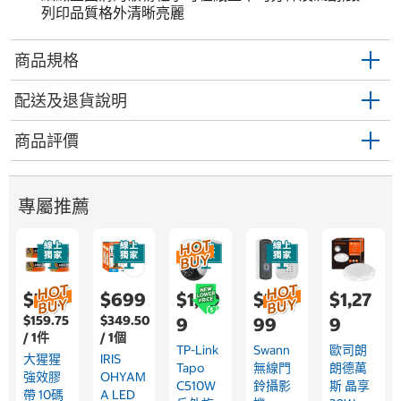
列印品質格外清晰亮麗
商品規格
配送及退貨說明
商品評價
專屬推薦
$799
$699
$1,29
$2,9
$1,27
$159.75
$349.50
9
99
9
/ 1件
/ 1個
TP-Link
Swann
歐司朗
大猩猩
IRIS
Tapo
無線門
朗德萬
強效膠
OHYAM
C510W
鈴攝影
斯 晶享
帶 10碼
A LED