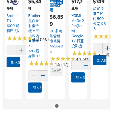
速配限
$2,9
$5,34
$17,7
$749
區隔日
99
9
49
洽富 冷
達
凍二節
Brother
Brother
XGIMI
$6,85
翅 500
TN-
黑白雷
MoGo 2
9
公克 X 8
1000 碳
射複合
Pro(Ne
入
粉匣 3入
機 MFC-
W)
HP 多功
★
★
★
★
★
★
1815 內
Google
能雷射
★
★
★
★
★
★
★
★
★
★
4.8 (146)
含碳粉
TV 智慧
事務機
X 2 +
投影機
M236sd
32G 隨
W
★
★
★
★
★
★
★
★
★
★
5.0 (3)
身碟 X 1
★
★
★
★
★
★
★
★
★
★
4.7 (47)
加入購物
★
★
★
★
★
★
★
★
★
★
加入購物車
4.5 (47)
缺貨
加入購物車
加入購物車