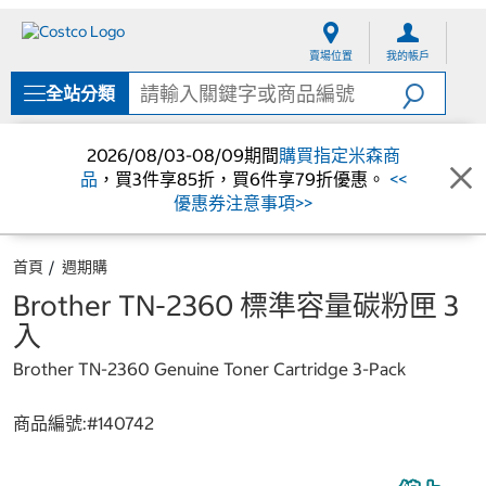
跳
跳
至
至
賣場位置
我的帳戶
內
導
容
覽
全站分類
選
單
2026/08/03-08/09期間
購買指定米森商
品
，買3件享85折，買6件享79折優惠。
<<
優惠券注意事項>>
首頁
週期購
Brother TN-2360 標準容量碳粉匣 3
入
Brother TN-2360 Genuine Toner Cartridge 3-Pack
商品編號:#
140742