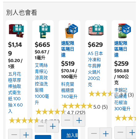
別人也會看
速配限
速配限
$1,14
$665
$629
區隔日
區隔日
$0.67 /
9
A5 日本
達
達
1毫升
冷凍和
$0.20 /
$519
$259
艾瑪絲
牛肩胛
1張
$70.14 /
$90.88
青檸沁
火鍋片
五月花
100毫升
/ 100公
涼高效
200公
極萃厚
克
控油洗
科克蘭
克
棒抽取
髮精
李錦記
楓糖漿
★
★
★
★
★
★
★
★
★
★
式衛生
3.7 (3)
1000毫
勁麻青
740毫升
紙 100
升
花椒油
★
★
★
★
★
★
★
★
★
★
抽 X 60
5.0 (5)
300毫升
★
★
★
★
★
★
★
★
★
★
入
4.7 (212)
★
★
★
★
★
★
★
★
★
★
★
★
★
★
★
★
4.8 (951)
加入購物車