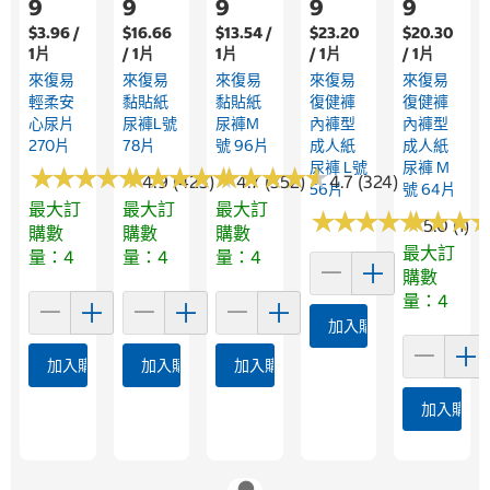
9
9
9
9
9
$3.96 /
$16.66
$13.54 /
$23.20
$20.30
1片
/ 1片
1片
/ 1片
/ 1片
來復易
來復易
來復易
來復易
來復易
輕柔安
黏貼紙
黏貼紙
復健褲
復健褲
心尿片
尿褲L號
尿褲M
內褲型
內褲型
270片
78片
號 96片
成人紙
成人紙
尿褲 L號
尿褲 M
★
★
★
★
★
★
★
★
★
★
★
★
★
★
★
★
★
★
★
★
★
★
★
★
★
★
★
★
★
★
4.9 (423)
4.7 (352)
4.7 (324)
56片
號 64片
最大訂
最大訂
最大訂
★
★
★
★
★
★
★
★
★
★
★
★
★
★
★
★
5.0 (1)
購數
購數
購數
最大訂
量：4
量：4
量：4
購數
量：4
加入購物車
加入購物車
加入購物車
加入購物車
加入購物