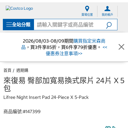
跳
跳
至
至
賣場位置
我的帳戶
內
導
容
覽
全站分類
選
單
2026/08/03-08/09期間
購買指定米森商
品
，買3件享85折，買6件享79折優惠。
<<
優惠券注意事項>>
首頁
週期購
來復易 臀部加寬易換式尿片 24片 X 5
包
Lifree Night Insert Pad 24-Piece X 5-Pack
商品編號:#
147399