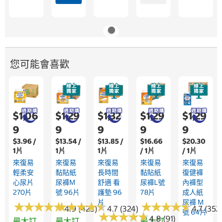
您可能會喜歡
$1,06
$1,29
$1,32
$1,29
$1,29
9
9
9
9
9
$3.96 /
$13.54 /
$13.85 /
$16.66
$20.30
1片
1片
1片
/ 1片
/ 1片
來復易
來復易
來復易
來復易
來復易
輕柔安
黏貼紙
長時間
黏貼紙
復健褲
心尿片
尿褲M
舒適 看
尿褲L號
內褲型
270片
號 96片
護墊 96
78片
成人紙
片
尿褲 M
★
★
★
★
★
★
★
★
★
★
★
★
★
★
★
★
★
★
★
★
★
★
★
★
★
★
★
★
★
★
4.9 (423)
4.7 (324)
4.7 (352
號 64片
★
★
★
★
★
★
★
★
★
★
4.8 (91)
最大訂
最大訂
最大訂