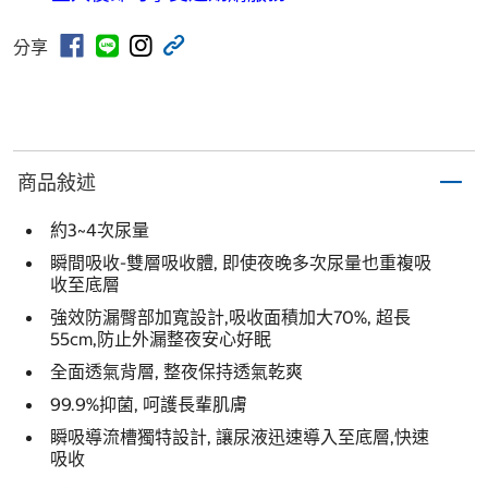
分享
商品敍述
約3~4次尿量
瞬間吸收-雙層吸收體, 即使夜晚多次尿量也重複吸
收至底層
強效防漏臀部加寬設計,吸收面積加大70%, 超長
55cm,防止外漏整夜安心好眠
全面透氣背層, 整夜保持透氣乾爽
99.9%抑菌, 呵護長輩肌膚
瞬吸導流槽獨特設計, 讓尿液迅速導入至底層,快速
吸收