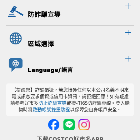
防詐騙宣導
區域選擇
Language/語言
【提醒您】詐騙猖獗，若您接獲任何以本公司名義不明來
電或訊息要求個資或信用卡資訊，請拒絕回應！如有疑慮
請參考好市多
防止詐騙宣導
或撥打165防詐騙專線。登入購
物時將
啟動帳號雙重驗證
以保障您自身帳戶安全。
下載COSTCO好市多APP