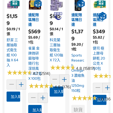
速配限
速配限
速配限
$1,15
$1,15
區隔日
區隔日
區隔日
9
9
達
達
達
$0.19 / 1
$0.14 / 1
$569
$1,37
$349
張
張
$5.69 /
$5.82 /
9
舒潔 三
科克蘭
1包
1包
$9.20 /
層抽取
三層抽
雀巢 金
健司 極
1粒
式衛生
取衛生
牌微研
上酵母
紙 100
紙 120抽
Sports
磨咖啡
餅乾 20
抽 X 64
X 72入
Researc
隨行包
公克 X
入
H
★
★
★
★
★
★
★
★
★
★
4.8 (15817)
深焙風
60包
Omega-
★
★
★
★
★
★
★
★
★
★
4.7 (2514)
味 2公克
★
★
★
★
★
★
3 濃縮魚
X 100包
油
★
★
★
★
★
★
★
★
★
★
1250mg
4.8 (376)
150粒
加入購物車
加入購物車
★
★
★
★
★
★
★
★
★
★
4.8 (361
加入購物
缺貨
加入購物車