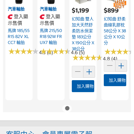
汽車輪胎
汽車輪胎
$1,199
$899
登入顯
登入顯
幻知曲 雙人
幻知曲 舒柔
示售價
示售價
加大天然舒
曲線乳膠枕
馬牌 185/55
馬牌 215/50
柔防水保潔
58公分 X 38
R15 82V XL
R18 92W FR
墊 183公分
公分 X 10公
CC7 輪胎
UX7 輪胎
X 190公分 X
分
38公分
★
★
★
★
★
★
★
★
★
★
★
★
★
★
★
★
★
★
★
★
★
★
★
★
★
★
★
★
4.3 (6)
4.6 (5)
★
★
★
★
★
★
★
★
★
★
4.8 (4)
加入購物車
加入購物車