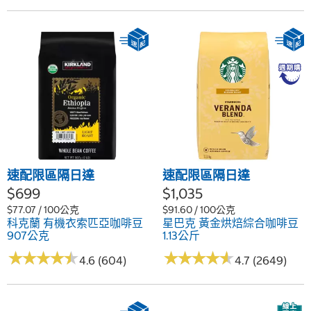
速配限區隔日達
速配限區隔日達
$699
$1,035
$77.07 / 100公克
$91.60 / 100公克
科克蘭 有機衣索匹亞咖啡豆
星巴克 黃金烘焙綜合咖啡豆
907公克
1.13公斤
★
★
★
★
★
★
★
★
★
★
★
★
★
★
★
★
★
★
★
★
4.6 (604)
4.7 (2649)