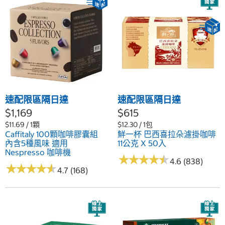
速配限區隔日達
速配限區隔日達
$1,169
$615
$11.69 / 1顆
$12.30 / 1包
Caffitaly 100顆咖啡膠囊組
鮮一杯 巴西喜拉朵濾掛咖啡
內含5種風味 適用
11公克 X 50入
Nespresso 咖啡機
★
★
★
★
★
★
★
★
★
★
4.6 (838)
★
★
★
★
★
★
★
★
★
★
4.7 (168)