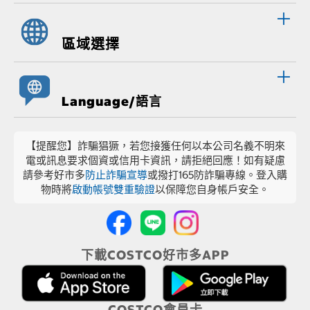
區域選擇
Language/語言
【提醒您】詐騙猖獗，若您接獲任何以本公司名義不明來
電或訊息要求個資或信用卡資訊，請拒絕回應！如有疑慮
請參考好市多
防止詐騙宣導
或撥打165防詐騙專線。登入購
物時將
啟動帳號雙重驗證
以保障您自身帳戶安全。
下載COSTCO好市多APP
COSTCO會員卡