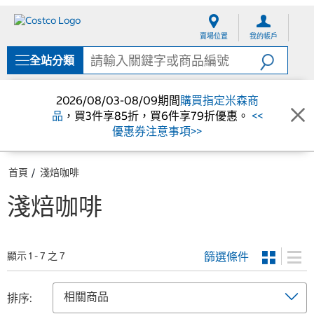
跳
跳
至
至
賣場位置
我的帳戶
內
導
容
覽
全站分類
選
單
2026/08/03-08/09期間
購買指定米森商
品
，買3件享85折，買6件享79折優惠。
<<
優惠券注意事項>>
首頁
淺焙咖啡
淺焙咖啡
篩選條件
顯示 1 - 7 之 7
排序: