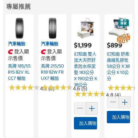
專屬推薦
汽車輪胎
汽車輪胎
$1,199
$899
登入顯
登入顯
幻知曲 雙人
幻知曲 舒柔
示售價
示售價
加大天然舒
曲線乳膠枕
馬牌 185/55
馬牌 215/50
柔防水保潔
58公分 X 38
R15 82V XL
R18 92W FR
墊 183公分
公分 X 10公
CC7 輪胎
UX7 輪胎
X 190公分 X
分
38公分
★
★
★
★
★
★
★
★
★
★
★
★
★
★
★
★
★
★
★
★
★
★
★
★
★
★
★
★
4.3 (6)
4.6 (5)
★
★
★
★
★
★
★
★
★
★
4.8 (4)
加入購物車
加入購物車