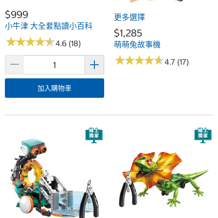
$999
更多選擇
小牛津 大全套點讀小百科
$1,285
★
★
★
★
★
★
★
★
★
★
4.6 (18)
萌萌兔故事機
★
★
★
★
★
★
★
★
★
★
4.7 (17)
加入購物車