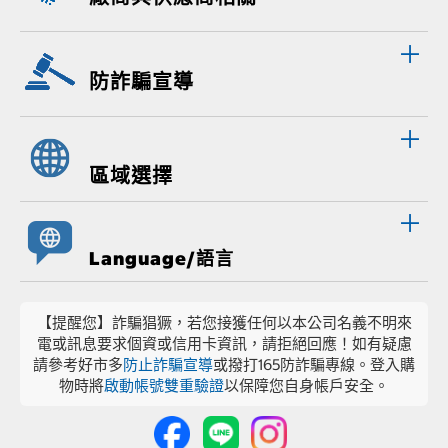
防詐騙宣導
區域選擇
Language/語言
【提醒您】詐騙猖獗，若您接獲任何以本公司名義不明來
電或訊息要求個資或信用卡資訊，請拒絕回應！如有疑慮
請參考好市多
防止詐騙宣導
或撥打165防詐騙專線。登入購
物時將
啟動帳號雙重驗證
以保障您自身帳戶安全。