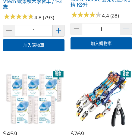
Vtech 歡樂積木學習車 / 1~3
精 1公升
歲
★
★
★
★
★
★
★
★
★
★
★
★
★
★
★
★
★
★
★
★
4.4 (28)
4.8 (793)
加入購物車
加入購物車
$459
$769