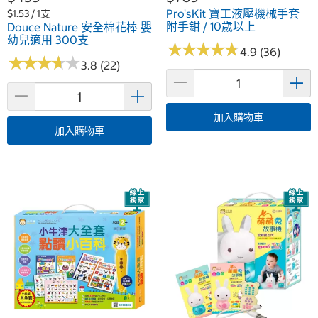
Pro'sKit 寶工液壓機械手套
$1.53 / 1支
附手鉗 / 10歲以上
Douce Nature 安全棉花棒 嬰
幼兒適用 300支
★
★
★
★
★
★
★
★
★
★
4.9 (36)
★
★
★
★
★
★
★
★
★
★
3.8 (22)
加入購物車
加入購物車