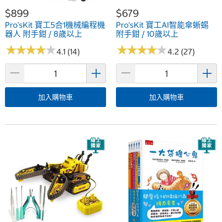
$899
$679
Pro'sKit 寶工5合1機械編程機
Pro'sKit 寶工AI智能傘蜥蜴
器人 附手鉗 / 8歲以上
附手鉗 / 10歲以上
★
★
★
★
★
★
★
★
★
★
★
★
★
★
★
★
★
★
★
★
4.1 (14)
4.2 (27)
加入購物車
加入購物車