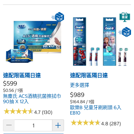
速配限區隔日達
速配限區隔日達
$599
更多選擇
$0.56 / 1張
$989
無塵氏 ACS酒精抗菌擦拭巾
90抽 X 12入
$164.84 / 1個
歐樂B 兒童牙刷刷頭 6入
★
★
★
★
★
★
★
★
★
★
4.7 (130)
EB10
★
★
★
★
★
★
★
★
★
★
4.8 (287)