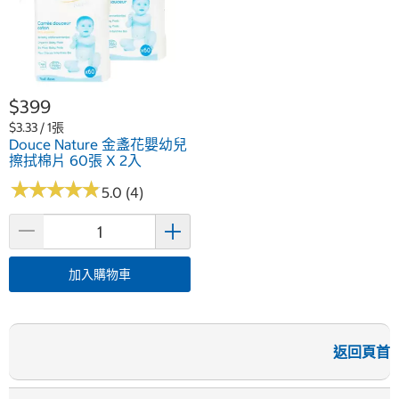
$399
$3.33 / 1張
Douce Nature 金盞花嬰幼兒
擦拭棉片 60張 X 2入
★
★
★
★
★
★
★
★
★
★
5.0 (4)
加入購物車
返回頁首