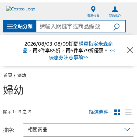
跳
跳
至
至
賣場位置
我的帳戶
內
導
容
覽
全站分類
選
單
2026/08/03-08/09期間
購買指定米森商
品
，買3件享85折，買6件享79折優惠。
<<
優惠券注意事項>>
首頁
婦幼
婦幼
篩選條件
顯示 1 - 21 之 21
排序: