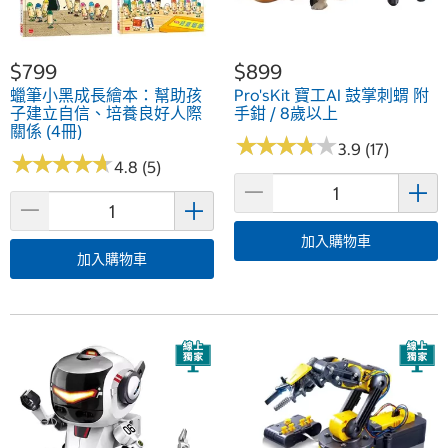
$799
$899
蠟筆小黑成長繪本：幫助孩
Pro'sKit 寶工AI 鼓掌刺蝟 附
子建立自信、培養良好人際
手鉗 / 8歲以上
關係 (4冊)
★
★
★
★
★
★
★
★
★
★
3.9 (17)
★
★
★
★
★
★
★
★
★
★
4.8 (5)
加入購物車
加入購物車