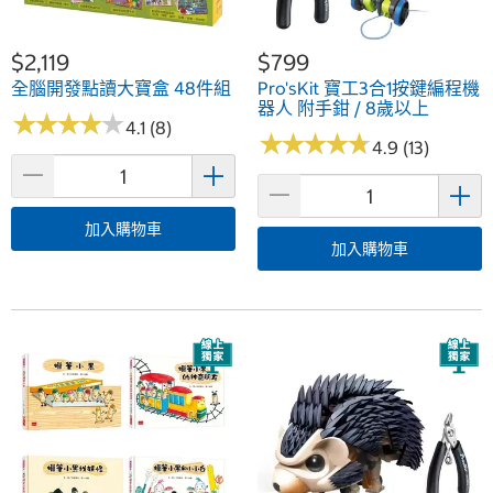
$2,119
$799
全腦開發點讀大寶盒 48件組
Pro'sKit 寶工3合1按鍵編程機
器人 附手鉗 / 8歲以上
★
★
★
★
★
★
★
★
★
★
4.1 (8)
★
★
★
★
★
★
★
★
★
★
4.9 (13)
加入購物車
加入購物車