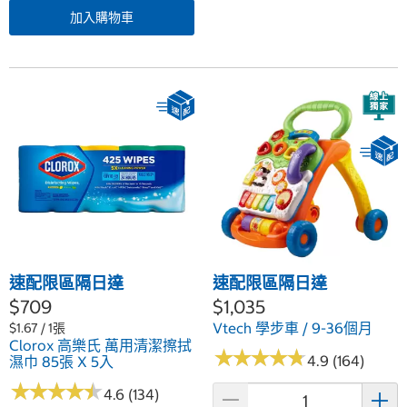
加入購物車
速配限區隔日達
速配限區隔日達
$709
$1,035
Vtech 學步車 / 9-36個月
$1.67 / 1張
Clorox 高樂氏 萬用清潔擦拭
★
★
★
★
★
★
★
★
★
★
4.9 (164)
濕巾 85張 X 5入
★
★
★
★
★
★
★
★
★
★
4.6 (134)