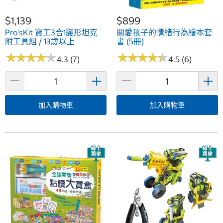
$1,139
$899
Pro'sKit 寶工3合1變形坦克
關愛孩子的情緒行為繪本套
附工具組 / 13歲以上
書 (5冊)
★
★
★
★
★
★
★
★
★
★
★
★
★
★
★
★
★
★
★
★
4.3 (7)
4.5 (6)
加入購物車
加入購物車