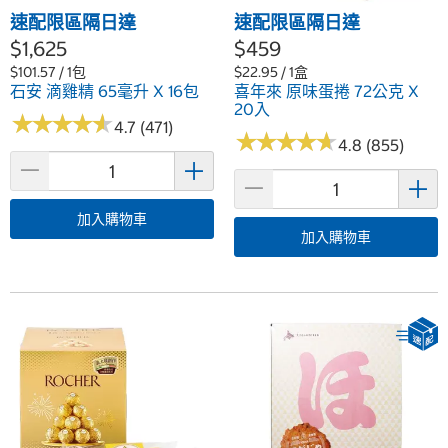
速配限區隔日達
速配限區隔日達
$1,625
$459
$101.57 / 1包
$22.95 / 1盒
石安 滴雞精 65毫升 X 16包
喜年來 原味蛋捲 72公克 X
20入
★
★
★
★
★
★
★
★
★
★
4.7 (471)
★
★
★
★
★
★
★
★
★
★
4.8 (855)
加入購物車
加入購物車