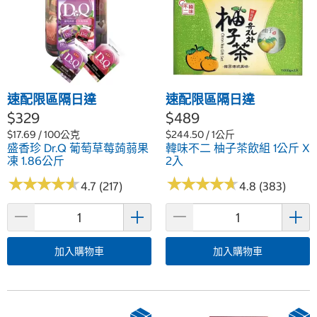
速配限區隔日達
速配限區隔日達
$329
$489
$17.69 / 100公克
$244.50 / 1公斤
盛香珍 Dr.Q 葡萄草莓蒟蒻果
韓味不二 柚子茶飲組 1公斤 X
凍 1.86公斤
2入
★
★
★
★
★
★
★
★
★
★
★
★
★
★
★
★
★
★
★
★
4.7 (217)
4.8 (383)
加入購物車
加入購物車