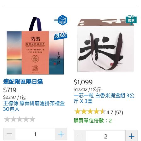
速配限區隔日達
$1,099
$719
$122.12 / 1公斤
一芯一粒 白香米提盒組 3公
$23.97 / 1包
斤 X 3盒
王德傳 原葉研磨濾掛茶禮盒
30包入
★
★
★
★
★
★
★
★
★
★
4.7 (57)
★
★
★
★
★
★
★
★
★
★
購買單位倍數：2