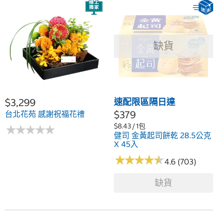
缺貨
$3,299
速配限區隔日達
$379
台北花苑 感謝祝福花禮
$8.43 / 1包
★
★
★
★
★
★
★
★
★
★
健司 金黃起司餅乾 28.5公克
X 45入
★
★
★
★
★
★
★
★
★
★
4.6 (703)
缺貨