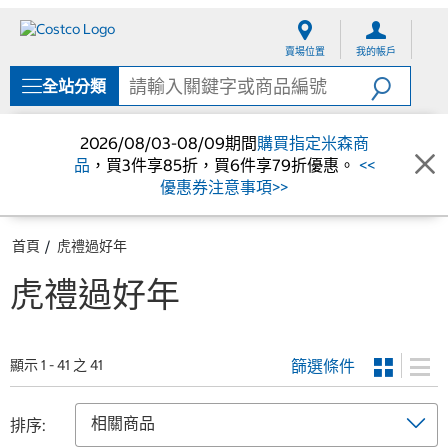
跳
跳
至
至
賣場位置
我的帳戶
內
導
容
覽
全站分類
選
單
2026/08/03-08/09期間
購買指定米森商
品
，買3件享85折，買6件享79折優惠。
<<
優惠券注意事項>>
首頁
虎禮過好年
虎禮過好年
篩選條件
顯示 1 - 41 之 41
排序: