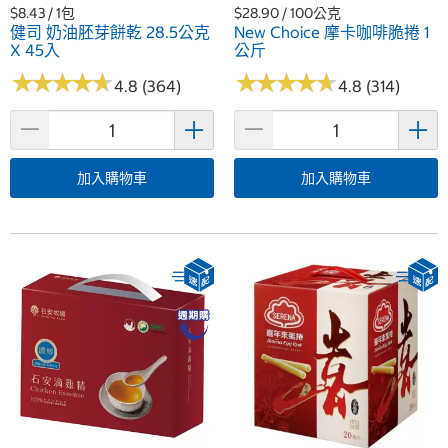
$8.43 / 1包
$28.90 / 100公克
健司 奶油胚芽餅乾 28.5公克
New Choice 摩卡咖啡脆捲 1
X 45入
公斤
★
★
★
★
★
★
★
★
★
★
★
★
★
★
★
★
★
★
★
★
4.8 (364)
4.8 (314)
加入購物車
加入購物車