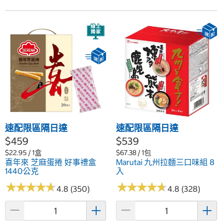
速配限區隔日達
速配限區隔日達
$459
$539
$22.95 / 1盒
$67.38 / 1包
喜年來 芝麻蛋捲 好事禮盒
Marutai 九州拉麵三口味組 8
1440公克
入
★
★
★
★
★
★
★
★
★
★
★
★
★
★
★
★
★
★
★
★
4.8 (350)
4.8 (328)