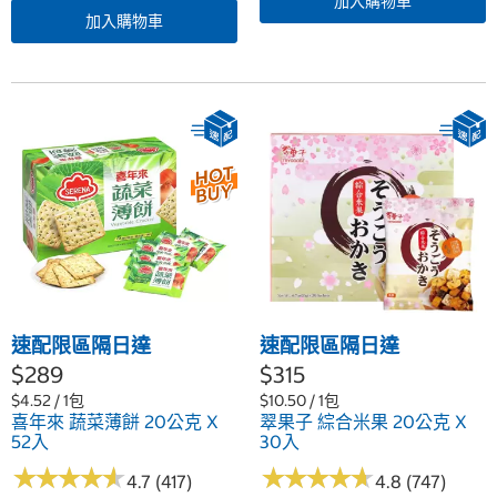
加入購物車
加入購物車
速配限區隔日達
速配限區隔日達
$289
$315
$4.52 / 1包
$10.50 / 1包
喜年來 蔬菜薄餅 20公克 X
翠果子 綜合米果 20公克 X
52入
30入
★
★
★
★
★
★
★
★
★
★
★
★
★
★
★
★
★
★
★
★
4.7 (417)
4.8 (747)