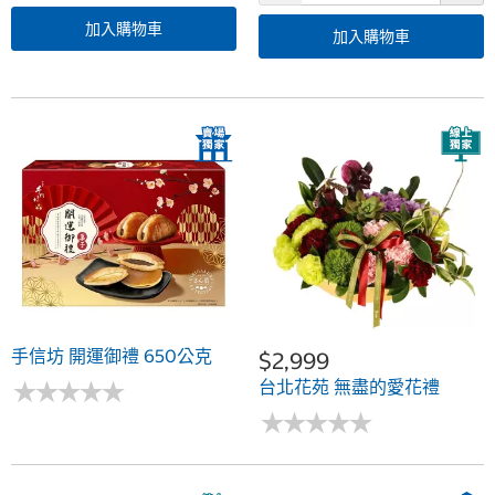
加入購物車
加入購物車
手信坊 開運御禮 650公克
$2,999
★
★
★
★
★
★
★
★
★
★
台北花苑 無盡的愛花禮
★
★
★
★
★
★
★
★
★
★