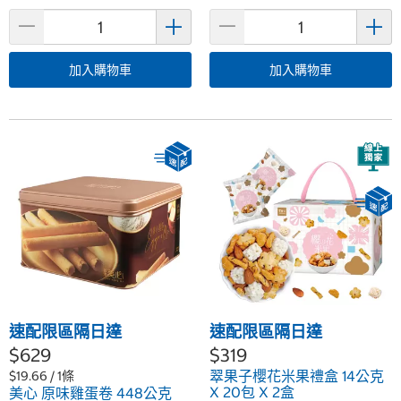
加入購物車
加入購物車
速配限區隔日達
速配限區隔日達
$629
$319
翠果子櫻花米果禮盒 14公克
$19.66 / 1條
X 20包 X 2盒
美心 原味雞蛋卷 448公克