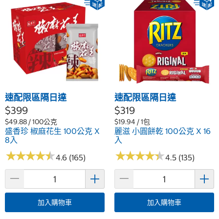
速配限區隔日達
速配限區隔日達
$399
$319
$49.88 / 100公克
$19.94 / 1包
盛香珍 椒麻花生 100公克 X
麗滋 小圓餅乾 100公克 X 16
8入
入
★
★
★
★
★
★
★
★
★
★
★
★
★
★
★
★
★
★
★
★
4.6 (165)
4.5 (135)
加入購物車
加入購物車