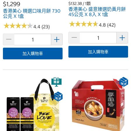
$1,299
$132.38 / 1顆
香港美心 盛意臻選奶黃月餅
香港美心 精選口味月餅 730
45公克 X 8入 X 1盒
公克 X 1盒
★
★
★
★
★
★
★
★
★
★
★
★
★
★
★
★
★
★
★
★
4.8 (42)
4.4 (23)
加入購物車
加入購物車