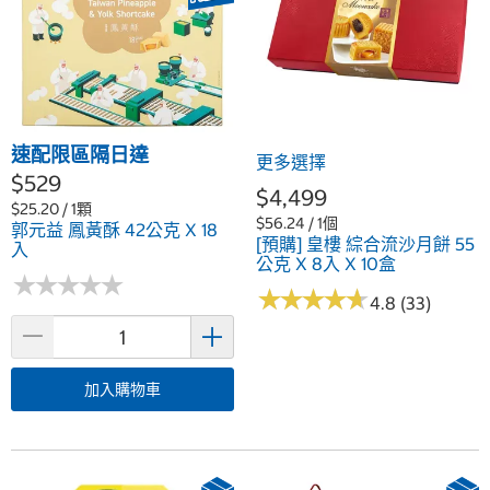
速配限區隔日達
更多選擇
$529
$4,499
$25.20 / 1顆
$56.24 / 1個
郭元益 鳳黃酥 42公克 X 18
[預購] 皇樓 綜合流沙月餅 55
入
公克 X 8入 X 10盒
★
★
★
★
★
★
★
★
★
★
★
★
★
★
★
★
★
★
★
★
4.8 (33)
加入購物車