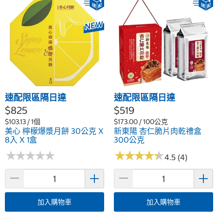
速配限區隔日達
速配限區隔日達
$825
$519
$103.13 / 1個
$173.00 / 100公克
美心 檸檬爆漿月餅 30公克 X
新東陽 杏仁脆片肉乾禮盒
8入 X 1盒
300公克
★
★
★
★
★
★
★
★
★
★
★
★
★
★
★
★
★
★
★
★
4.5 (4)
加入購物車
加入購物車