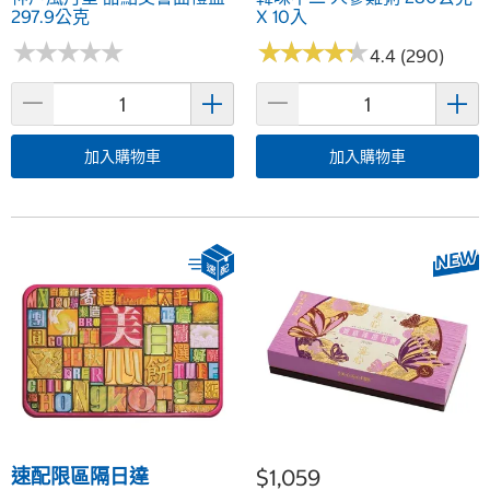
297.9公克
X 10入
★
★
★
★
★
★
★
★
★
★
★
★
★
★
★
★
★
★
★
★
4.4 (290)
加入購物車
加入購物車
速配限區隔日達
$1,059