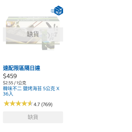
缺貨
速配限區隔日達
$459
$2.55 / 1公克
韓味不二 鹽烤海苔 5公克 X
36入
★
★
★
★
★
★
★
★
★
★
4.7 (769)
缺貨