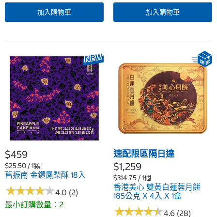
加入購物車
加入購物車
$459
速配限區隔日達
$1,259
$25.50 / 1顆
舊振南 金鑽鳳梨酥 18入
$314.75 / 1個
香港美心 雙黃白蓮蓉月餅
★
★
★
★
★
★
★
★
★
★
4.0 (2)
185公克 X 4入 X 1盒
最小訂購數量：2
★
★
★
★
★
★
★
★
★
★
4.6 (28)