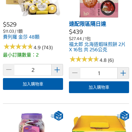
$529
速配限區隔日達
$439
$11.03 / 1顆
費列羅 金莎 48顆
$27.44 / 1包
福太郎 北海道蝦味煎餅 2片
★
★
★
★
★
★
★
★
★
★
4.9 (743)
X 16包 共 256公克
最小訂購數量：2
★
★
★
★
★
★
★
★
★
★
4.8 (6)
加入購物車
加入購物車