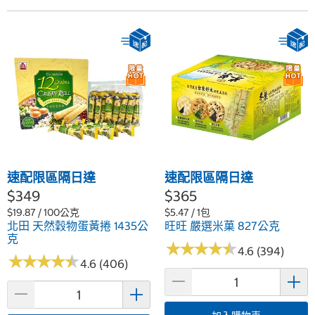
速配限區隔日達
速配限區隔日達
$349
$365
$19.87 / 100公克
$5.47 / 1包
北田 天然穀物蛋黃捲 1435公
旺旺 嚴選米菓 827公克
克
★
★
★
★
★
★
★
★
★
★
4.6 (394)
★
★
★
★
★
★
★
★
★
★
4.6 (406)