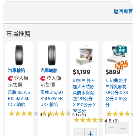
返回頁首
專屬推薦
汽車輪胎
汽車輪胎
$1,199
$899
登入顯
登入顯
幻知曲 雙人
幻知曲 舒柔
示售價
示售價
加大天然舒
曲線乳膠枕
馬牌 185/55
馬牌 215/50
柔防水保潔
58公分 X 38
R15 82V XL
R18 92W FR
墊 183公分
公分 X 10公
CC7 輪胎
UX7 輪胎
X 190公分 X
分
38公分
★
★
★
★
★
★
★
★
★
★
★
★
★
★
★
★
★
★
★
★
★
★
★
★
★
★
★
★
4.3 (6)
4.6 (5)
★
★
★
★
★
★
★
★
★
★
4.8 (5)