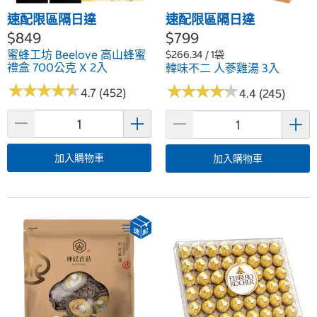
速配限區隔日達
速配限區隔日達
$849
$799
蜜蜂工坊 Beelove 高山蜂蜜
$266.34 / 1袋
禮盒 700公克 X 2入
韓味不二 人蔘雞湯 3入
★
★
★
★
★
★
★
★
★
★
★
★
★
★
★
★
★
★
★
★
4.7 (452)
4.4 (245)
加入購物車
加入購物車