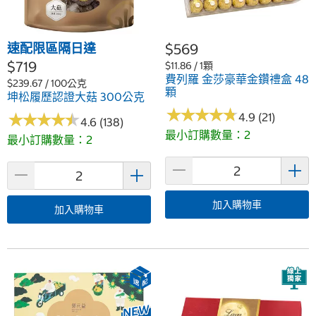
速配限區隔日達
$569
$719
$11.86 / 1顆
費列羅 金莎豪華金鑽禮盒 48
$239.67 / 100公克
顆
坤松履歷認證大菇 300公克
★
★
★
★
★
★
★
★
★
★
★
★
★
★
★
★
★
★
★
★
4.9 (21)
4.6 (138)
最小訂購數量：2
最小訂購數量：2
加入購物車
加入購物車