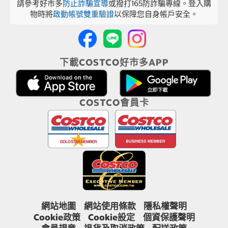
請參考好市多
防止詐騙宣導
或撥打165防詐騙專線。登入購
物時將
啟動帳號雙重驗證
以保障您自身帳戶安全。
下載COSTCO好市多APP
COSTCO會員卡
網站地圖
網站使用條款
隱私權聲明
Cookie政策
Cookie設定
個資保護聲明