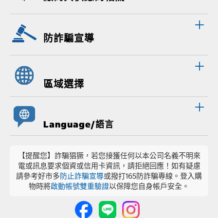
防詐騙宣導
區域選擇
Language/語言
【提醒您】詐騙猖獗，若您接獲任何以本公司名義不明來
電或訊息要求個資或信用卡資訊，請拒絕回應！如有疑慮
請參考好市多
防止詐騙宣導
或撥打165防詐騙專線。登入購
物時將
啟動帳號雙重驗證
以保障您自身帳戶安全。