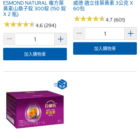
ESMOND NATURAL 複方葉
威德 適立佳葉黃素 3公克 X
黃素山桑子錠 300錠 (150 錠
60包
X 2 瓶)
★
★
★
★
★
★
★
★
★
★
4.7 (601)
★
★
★
★
★
★
★
★
★
★
4.6 (294)
加入購物車
加入購物車