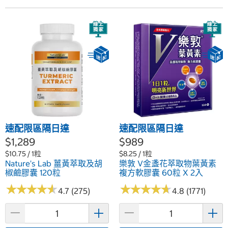
速配限區隔日達
速配限區隔日達
$1,289
$989
$10.75 / 1粒
$8.25 / 1粒
Nature's Lab 薑黃萃取及胡
樂敦 V金盞花萃取物葉黃素
椒鹼膠囊 120粒
複方軟膠囊 60粒 X 2入
★
★
★
★
★
★
★
★
★
★
★
★
★
★
★
★
★
★
★
★
4.7 (275)
4.8 (1771)