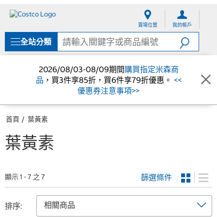
跳
跳
至
至
賣場位置
我的帳戶
內
導
容
覽
全站分類
選
單
2026/08/03-08/09期間
購買指定米森商
品
，買3件享85折，買6件享79折優惠。
<<
優惠券注意事項>>
首頁
葉黃素
葉黃素
篩選條件
顯示 1 - 7 之 7
排序: