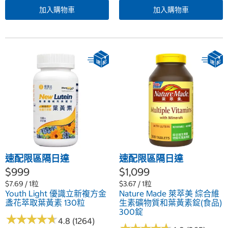
加入購物車
加入購物車
速配限區隔日達
速配限區隔日達
$999
$1,099
$7.69 / 1粒
$3.67 / 1粒
Youth Light 優識立新複方金
Nature Made 萊萃美 綜合維
盞花萃取葉黃素 130粒
生素礦物質和葉黃素錠(食品)
300錠
★
★
★
★
★
★
★
★
★
★
4.8 (1264)