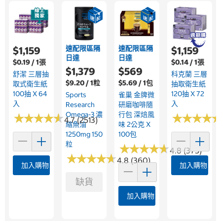
速配限區隔
速配限區隔
$1,159
$1,159
日達
日達
$0.19 / 1張
$0.14 / 1張
$1,379
$569
舒潔 三層抽
科克蘭 三層
$9.20 / 1粒
$5.69 / 1包
取式衛生紙
抽取衛生紙
100抽 X 64
120抽 X 72
Sports
雀巢 金牌微
入
入
Research
研磨咖啡隨
Omega-3 濃
行包 深焙風
★
★
★
★
★
★
★
★
★
★
★
★
★
★
★
★
★
★
4.7 (2513)
縮魚油
味 2公克 X
1250mg 150
100包
粒
★
★
★
★
★
★
★
★
★
★
4.8 (375)
★
★
★
★
★
★
★
★
★
★
4.8 (360)
加入購物車
加入購物車
缺貨
加入購物車