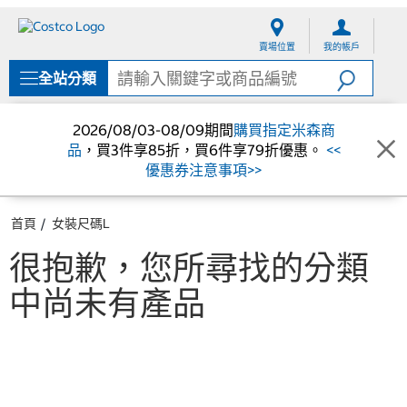
跳
跳
至
至
賣場位置
我的帳戶
內
導
容
覽
全站分類
選
單
2026/08/03-08/09期間
購買指定米森商
品
，買3件享85折，買6件享79折優惠。
<<
優惠券注意事項>>
首頁
女裝尺碼L
很抱歉，您所尋找的分類
中尚未有產品