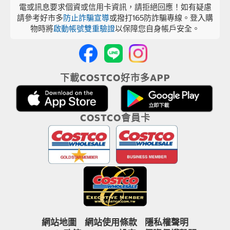
電或訊息要求個資或信用卡資訊，請拒絕回應！如有疑慮
請參考好市多
防止詐騙宣導
或撥打165防詐騙專線。登入購
物時將
啟動帳號雙重驗證
以保障您自身帳戶安全。
下載COSTCO好市多APP
COSTCO會員卡
網站地圖
網站使用條款
隱私權聲明