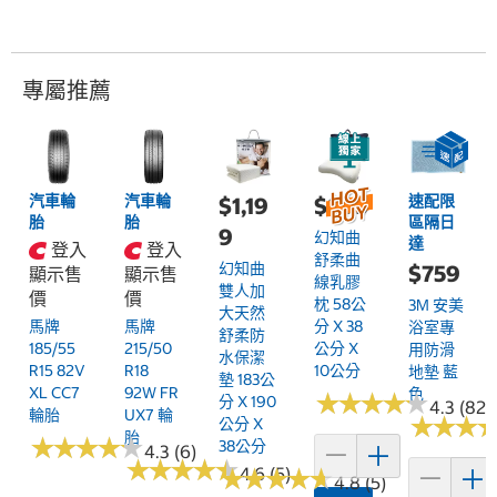
專屬推薦
汽車輪
汽車輪
速配限
$1,19
$899
胎
胎
區隔日
9
幻知曲
達
登入
登入
舒柔曲
幻知曲
$759
顯示售
顯示售
線乳膠
雙人加
價
價
枕 58公
3M 安美
大天然
馬牌
馬牌
分 X 38
浴室專
舒柔防
185/55
215/50
公分 X
用防滑
水保潔
R15 82V
R18
10公分
地墊 藍
墊 183公
XL CC7
92W FR
色
★
★
★
★
★
★
★
★
★
★
分 X 190
4.3 (82)
輪胎
UX7 輪
★
★
★
★
★
★
公分 X
胎
★
★
★
★
★
★
★
★
★
★
38公分
4.3 (6)
★
★
★
★
★
★
★
★
★
★
★
★
4.6 (5)
★
★
★
★
★
★
★
★
4.8 (5)