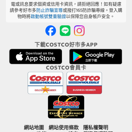
電或訊息要求個資或信用卡資訊，請拒絕回應！如有疑慮
請參考好市多
防止詐騙宣導
或撥打165防詐騙專線。登入購
物時將
啟動帳號雙重驗證
以保障您自身帳戶安全。
下載COSTCO好市多APP
COSTCO會員卡
網站地圖
網站使用條款
隱私權聲明