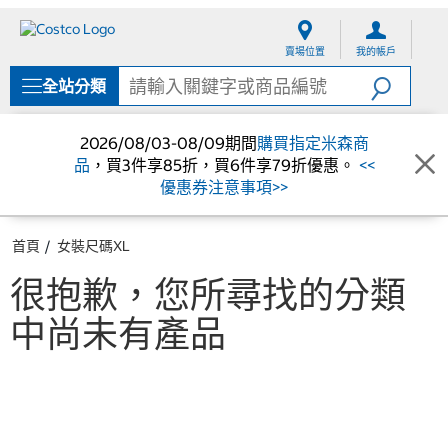
跳
跳
至
至
賣場位置
我的帳戶
內
導
容
覽
全站分類
選
單
2026/08/03-08/09期間
購買指定米森商
品
，買3件享85折，買6件享79折優惠。
<<
優惠券注意事項>>
首頁
女裝尺碼XL
很抱歉，您所尋找的分類
中尚未有產品