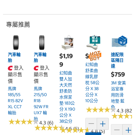
專屬推薦
汽車輪
汽車輪
速配限
$1,19
$899
胎
胎
區隔日
9
幻知曲
達
登入
登入
舒柔曲
幻知曲
$759
顯示售
顯示售
線乳膠
雙人加
價
價
枕 58公
3M 安美
大天然
馬牌
馬牌
分 X 38
浴室專
舒柔防
185/55
215/50
公分 X
用防滑
水保潔
R15 82V
R18
10公分
地墊 藍
墊 183公
XL CC7
92W FR
色
★
★
★
★
★
★
★
★
★
★
分 X 190
4.3 (82)
輪胎
UX7 輪
★
★
★
★
★
★
公分 X
胎
★
★
★
★
★
★
★
★
★
★
38公分
4.3 (6)
★
★
★
★
★
★
★
★
★
★
★
★
4.6 (5)
★
★
★
★
★
★
★
★
4.8 (5)