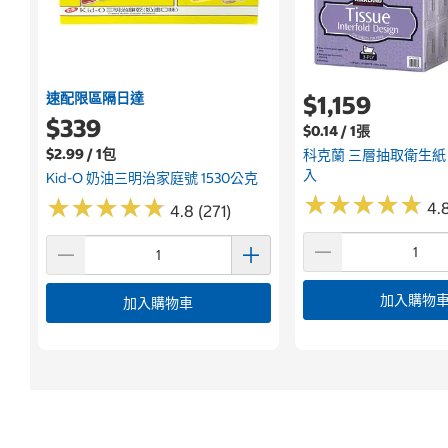
速配限區隔日達
$1,159
$339
$0.14 / 1張
$2.99 / 1包
科克蘭 三層抽取衛生紙 12
入
Kid-O 奶油三明治家庭號 1530公克
★
★
★
★
★
★
★
★
★
★
★
★
★
★
★
★
★
★
★
★
4.
4.8 (271)
加入購物
加入購物車