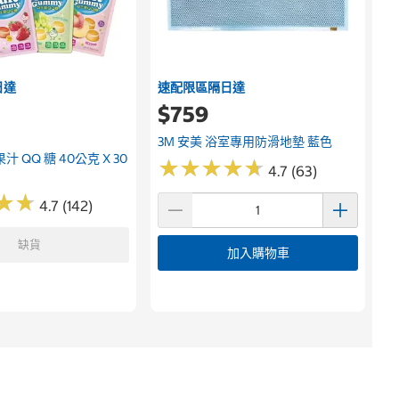
日達
速配限區隔日達
$759
3M 安美 浴室專用防滑地墊 藍色
 QQ 糖 40公克 X 30
★
★
★
★
★
★
★
★
★
★
4.7 (63)
★
★
★
★
4.7 (142)
缺貨
加入購物車