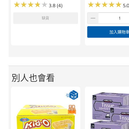
★
★
★
★
★
★
★
★
★
★
★
★
★
★
★
★
★
★
★
★
3.8 (4)
5.0
缺貨
加入購物
別人也會看