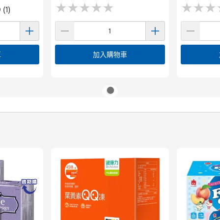
★
★
★
★
★
★
★
★
★
★
★
★
★
★
★
★
 (1)
車
加入購物車