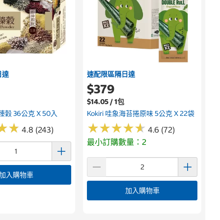
日達
速配限區隔日達
$379
$14.05 / 1包
穀 36公克 X 50入
Kokiri 哇象海苔捲原味 5公克 X 22袋
★
★
★
★
★
★
★
★
★
★
★
★
★
★
4.8 (243)
4.6 (72)
最小訂購數量：2
加入購物車
加入購物車