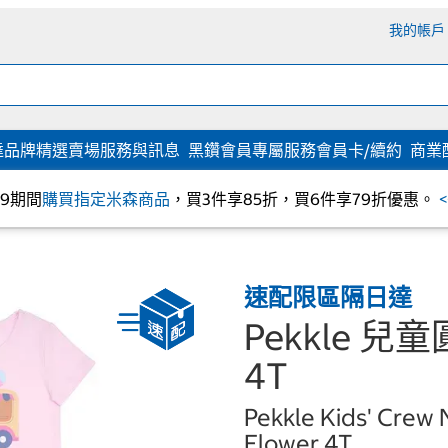
我的帳戶
達
品牌精選
賣場服務與訊息
黑鑽會員專屬服務
會員卡/續約
商業
/09期間
購買指定米森商品
，買3件享85折，買6件享79折優惠。
速配限區隔日達
Pekkle 
4T
Pekkle Kids' Crew 
Flower 4T