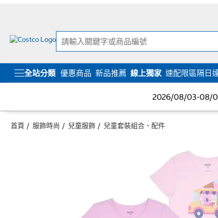
跳
跳
至
至
內
導
容
覽
選
單
全站分類
優惠商品
新品推薦
線上獨家
速配限區隔日
2026/08/03-08
首頁
服飾時尚
兒童服飾
兒童套裝組合、配件