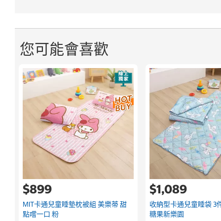
您可能會喜歡
$899
$1,089
MIT卡通兒童睡墊枕被組 美樂蒂 甜
收納型卡通兒童睡袋 3
點嚐一口 粉
糖果新樂園