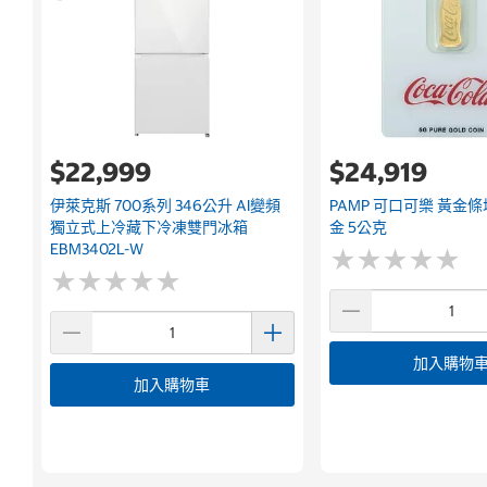
$22,999
$24,919
伊萊克斯 700系列 346公升 AI變頻
PAMP 可口可樂 黃金條塊
獨立式上冷藏下冷凍雙門冰箱
金 5公克
EBM3402L-W
★
★
★
★
★
★
★
★
★
★
★
★
★
★
★
★
★
★
★
★
加入購物
加入購物車