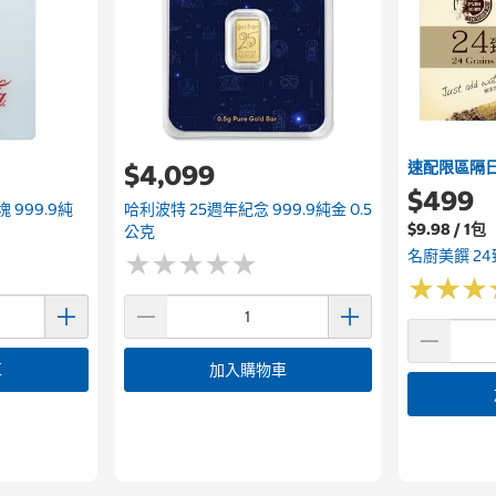
速配限區隔
$4,099
$499
 999.9純
哈利波特 25週年紀念 999.9純金 0.5
$9.98 / 1包
公克
名廚美饌 24臻
★
★
★
★
★
★
★
★
★
★
★
★
★
★
★
★
車
加入購物車