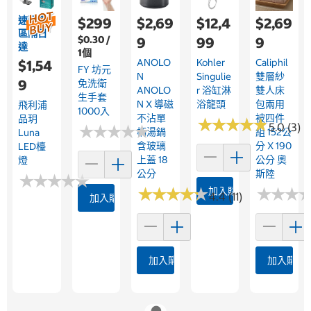
速配限
$299
$2,69
$12,4
$2,69
區隔日
$0.30 /
9
99
9
達
1個
ANOLO
Kohler
Caliphil
$1,54
FY 坊元
N
Singulie
雙層紗
9
免洗衛
ANOLO
R 浴缸淋
雙人床
生手套
N X 導磁
浴龍頭
包兩用
飛利浦
1000入
不沾單
被四件
品玥
★
★
★
★
★
★
★
★
★
★
5.0 (3)
★
★
★
★
★
★
★
★
★
★
柄湯鍋
組 152公
Luna
含玻璃
分 X 190
LED檯
上蓋 18
公分 奧
燈
公分
斯陸
★
★
★
★
★
★
★
★
★
★
★
★
★
★
★
★
★
★
★
★
★
★
★
★
★
★
加入購物車
4.4 (11)
加入購物車
加入購物車
加入購物