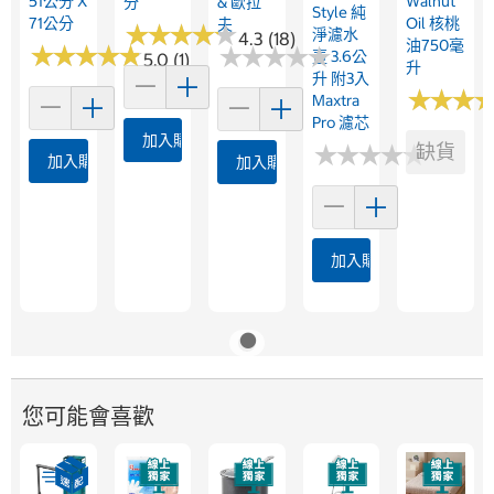
51公分 X
Walnut
分
& 歐拉
Style 純
71公分
Oil 核桃
夫
★
★
★
★
★
★
★
★
★
★
淨濾水
4.3 (18)
油750毫
★
★
★
★
★
★
★
★
★
★
★
★
★
★
★
★
★
★
★
★
壺 3.6公
5.0 (1)
升
升 附3入
★
★
★
★
★
★
Maxtra
Pro 濾芯
加入購物車
★
★
★
★
★
★
★
★
★
★
缺貨
加入購物車
加入購物車
加入購物車
您可能會喜歡