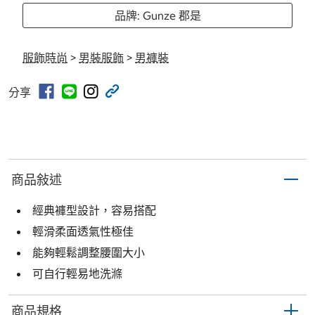
品牌: Gunze 郡是
服飾時尚
>
男裝服飾
>
男褲裝
分享
商品敍述
經典褲型設計，容易搭配
輕滑柔面透氣性極佳
能夠輕鬆調整腰圍大小
可自行輕易地洗滌
商品規格