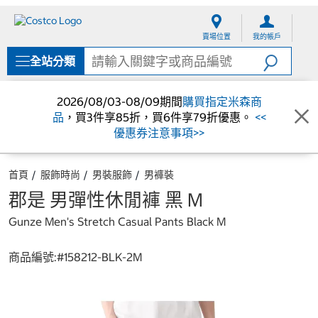
跳
跳
至
至
賣場位置
我的帳戶
內
導
容
覽
全站分類
選
單
2026/08/03-08/09期間
購買指定米森商
品
，買3件享85折，買6件享79折優惠。
<<
優惠券注意事項>>
首頁
服飾時尚
男裝服飾
男褲裝
郡是 男彈性休閒褲 黑 M
Gunze Men's Stretch Casual Pants Black M
商品編號:#
158212-BLK-2M