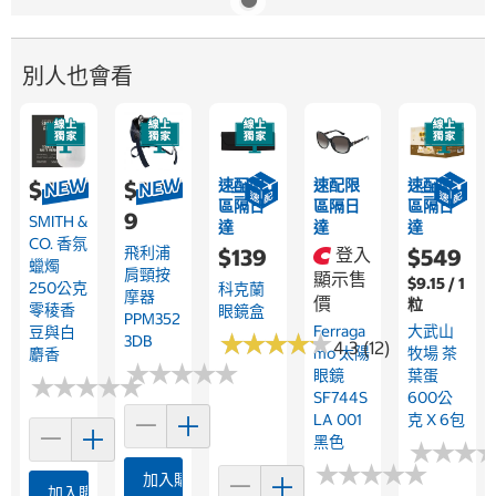
別人也會看
速配限
速配限
速配限
$499
$3,35
區隔日
區隔日
區隔日
9
SMITH &
達
達
達
CO. 香氛
飛利浦
$139
登入
$549
蠟燭
肩頸按
顯示售
$9.15 / 1
250公克
科克蘭
摩器
價
粒
零稜香
眼鏡盒
PPM352
Ferraga
大武山
豆與白
★
★
★
★
★
★
★
★
★
★
3DB
4.3 (12)
Mo 太陽
牧場 茶
麝香
★
★
★
★
★
★
★
★
★
★
眼鏡
葉蛋
★
★
★
★
★
★
★
★
★
★
SF744S
600公
LA 001
克 X 6包
黑色
★
★
★
★
★
★
★
★
★
★
★
★
★
★
★
★
加入購物車
加入購物車